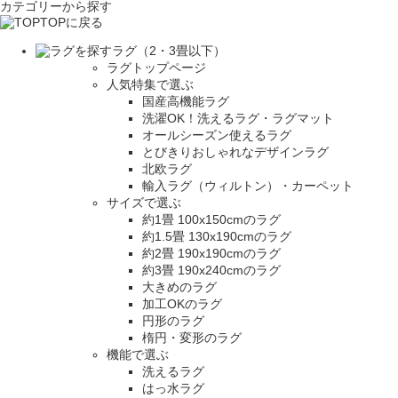
カテゴリーから探す
TOPに戻る
ラグ（2・3畳以下）
ラグトップページ
人気特集で選ぶ
国産高機能ラグ
洗濯OK！洗えるラグ・ラグマット
オールシーズン使えるラグ
とびきりおしゃれなデザインラグ
北欧ラグ
輸入ラグ（ウィルトン）・カーペット
サイズで選ぶ
約1畳 100x150cmのラグ
約1.5畳 130x190cmのラグ
約2畳 190x190cmのラグ
約3畳 190x240cmのラグ
大きめのラグ
加工OKのラグ
円形のラグ
楕円・変形のラグ
機能で選ぶ
洗えるラグ
はっ水ラグ