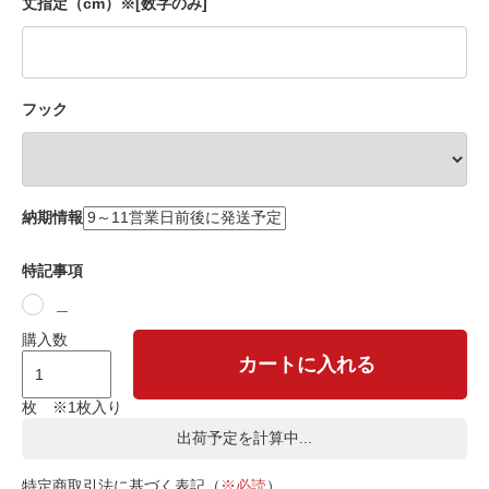
丈指定（cm）※[数字のみ]
フック
納期情報
特記事項
＿
購入数
カートに入れる
枚 ※1枚入り
出荷予定を計算中...
特定商取引法に基づく表記（
※必読
）