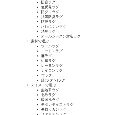
防音ラグ
低反発ラグ
防ダニラグ
抗菌防臭ラグ
防炎ラグ
汚れにくいラグ
消臭ラグ
オールシーズン対応ラグ
素材で選ぶ
ウールラグ
コットンラグ
麻ラグ
い草ラグ
レーヨンラグ
ナイロンラグ
竹ラグ
籐(ラタン)ラグ
テイストで選ぶ
無地系ラグ
北欧ラグ
韓国風ラグ
モダンテイストラグ
モロッカンラグ
メダリオンラグ