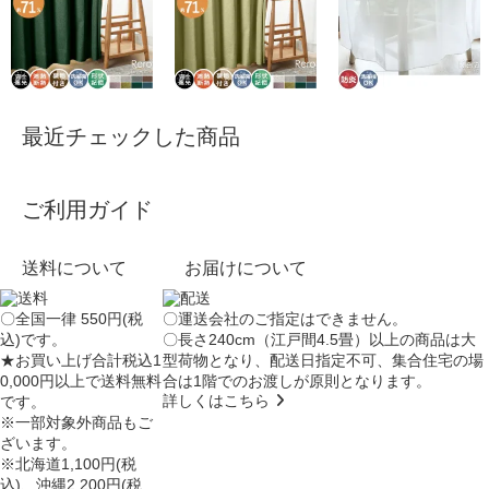
最近チェックした商品
ご利用ガイド
送料について
お届けについて
〇全国一律 550円(税
〇運送会社のご指定はできません。
込)です。
〇長さ240cm（江戸間4.5畳）以上の商品は大
★お買い上げ合計税込1
型荷物となり、
配送日指定不可
、集合住宅の場
0,000円以上で送料無料
合は
1階でのお渡し
が原則となります。
詳しくはこちら
です。
※一部対象外商品もご
ざいます。
※北海道1,100円(税
込)、沖縄2,200円(税