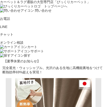
カーペット＆ラグ通販の大型専門店「びっくりカーペット」
問い合わせ
お電話
LINE
チャット
オンライン相談
カート
サポート
探す
【夏季休業のお知らせ】
完全遮光・ウォッシャブル。光沢のある生地に高機能裏地をつけて
断熱効率69%超えを実現！