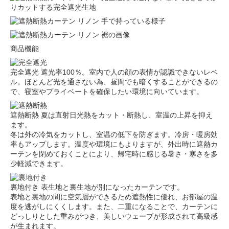
りカットする完全遮光生地
商品機能
完全遮光
遮光率100％。室内で人の顔の表情が認識できないレベ
ル。ほとんど光を通さない為、昼間でも暗くすることができるの
で、寝室やプライベートを確保したい環境に向いています。
遮熱断熱
夏は直射日光熱をカット・断熱し、室温の上昇を抑え
ます。
冬は外の冷気をカットし、室温の低下を防ぎます。冷房・暖房効
率もアップします。温度や環境にもよりますが、外出時に遮熱カ
ーテンを閉めておくことにより、帰宅時に感じる暑さ・寒さを多
少軽減できます。
裏地付き
表生地と裏生地が別になったカーテンです。
表地と裏地の間に空気層ができるため遮熱性に優れ、お部屋の温
度を逃がしにくくします。また、二重になることで、カーテンに
どっしりとした重みがつき、美しいウェーブが形成されて高級感
が生まれます。