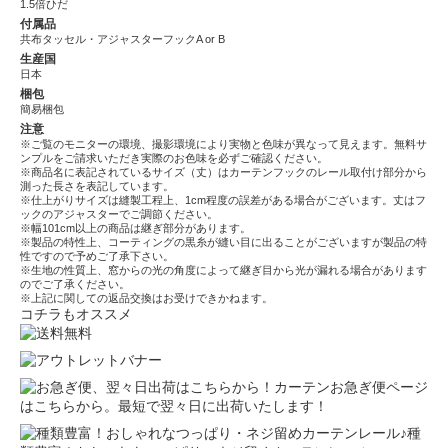
1.5倍ひだ
付属品
共布タッセル・アジャスターフックA or B
生産国
日本
梱包
簡易梱包
注意
※ご覧のモニターの環境、撮影環境により実物と色味が異なって見えます。無料サ
ンプルをご請求いただき実際のお色味を必ずご確認ください。
※商品名に表記されているサイズ（丈）はカーテンフックのレール取付け部分から
測った長さを表記しています。
※仕上がりサイズは縫製工程上、1cm程度の誤差がある場合がございます。丈はフ
ックのアジャスターでご調節ください。
※幅101cm以上の商品は継ぎ部分があります。
※製品の特性上、コーティングの黒糸が縫い目に出ることがございますが製品の特
性ですので予めご了承下さい。
※生地の性質上、窓からの光の角度によって継ぎ目から光が漏れる場合があります
のでご了承ください。
※上記に関しての返品交換はお受けできかねます。
コチラもオススメ
カーテンお急ぎ便ページ
はこちらから。最短で翌々日に出荷いたします！
種