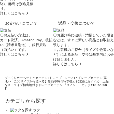
込)、離島は別途見積
り。
詳しくはこちら
お支払いについて
返品・交換について
〇お支払い方法は、
〇お届け時に破損・汚損していた場合
カード決済、Amazon Pay、後払
などは、すぐに新しい商品とお取替え
い（請求書別送）、銀行振込
致します。
（前払い）です。
※お客様のご都合（サイズや色違いな
詳しくはこちら
ど）による返品・交換は基本的にお受
け致しません。
詳しくはこちら
びっくりカーペット
>
カーテン (ドレープ・レース)
>
ドレープカーテン(厚
地)
>
【100サイズから選べる】断熱率69.5%で省エネ対策におすすめ！上品
なストライプ柄裏地付きドレープカーテン 『リノン モカ』(ID:18155208
1)
カテゴリから探す
ラグ