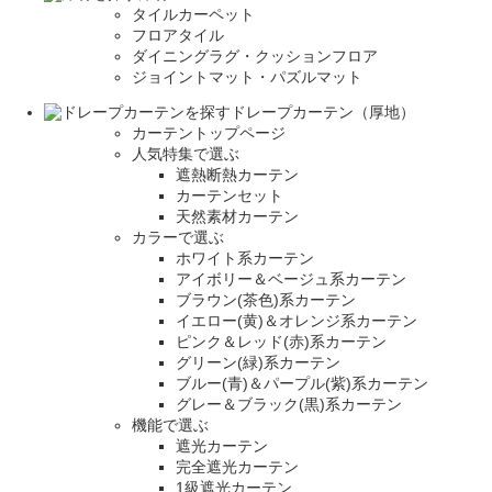
タイルカーペット
フロアタイル
ダイニングラグ・クッションフロア
ジョイントマット・パズルマット
ドレープカーテン（厚地）
カーテントップページ
人気特集で選ぶ
遮熱断熱カーテン
カーテンセット
天然素材カーテン
カラーで選ぶ
ホワイト系カーテン
アイボリー＆ベージュ系カーテン
ブラウン(茶色)系カーテン
イエロー(黄)＆オレンジ系カーテン
ピンク＆レッド(赤)系カーテン
グリーン(緑)系カーテン
ブルー(青)＆パープル(紫)系カーテン
グレー＆ブラック(黒)系カーテン
機能で選ぶ
遮光カーテン
完全遮光カーテン
1級遮光カーテン