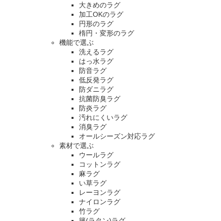
大きめのラグ
加工OKのラグ
円形のラグ
楕円・変形のラグ
機能で選ぶ
洗えるラグ
はっ水ラグ
防音ラグ
低反発ラグ
防ダニラグ
抗菌防臭ラグ
防炎ラグ
汚れにくいラグ
消臭ラグ
オールシーズン対応ラグ
素材で選ぶ
ウールラグ
コットンラグ
麻ラグ
い草ラグ
レーヨンラグ
ナイロンラグ
竹ラグ
籐(ラタン)ラグ