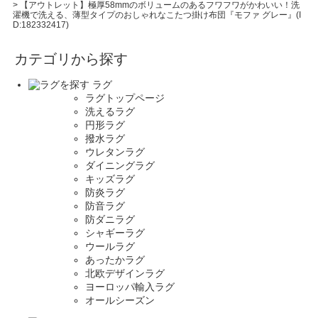
>
【アウトレット】極厚58mmのボリュームのあるフワフワがかわいい！洗
濯機で洗える、薄型タイプのおしゃれなこたつ掛け布団『モファ グレー』(I
D:182332417)
カテゴリから探す
ラグ
ラグトップページ
洗えるラグ
円形ラグ
撥水ラグ
ウレタンラグ
ダイニングラグ
キッズラグ
防炎ラグ
防音ラグ
防ダニラグ
シャギーラグ
ウールラグ
あったかラグ
北欧デザインラグ
ヨーロッパ輸入ラグ
オールシーズン