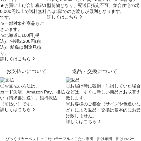
★お買い上げ合計税込1
型荷物となり、
配送日指定不可
、集合住宅の場
0,000円以上で送料無料
合は
1階でのお渡し
が原則となります。
詳しくはこちら
です。
※一部対象外商品もご
ざいます。
※北海道1,100円(税
込)、沖縄2,200円(税
込)、離島は別途見積
り。
詳しくはこちら
お支払いについて
返品・交換について
〇お支払い方法は、
〇お届け時に破損・汚損していた場合
カード決済、Amazon Pay、後払
などは、すぐに新しい商品とお取替え
い（請求書別送）、銀行振込
致します。
（前払い）です。
※お客様のご都合（サイズや色違いな
詳しくはこちら
ど）による返品・交換は基本的にお受
け致しません。
詳しくはこちら
びっくりカーペット
>
こたつテーブル
>
こたつ布団・掛け布団・掛けカバー