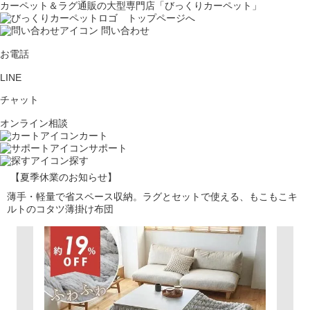
カーペット＆ラグ通販の大型専門店「びっくりカーペット」
問い合わせ
お電話
LINE
チャット
オンライン相談
カート
サポート
探す
【夏季休業のお知らせ】
薄手・軽量で省スペース収納。ラグとセットで使える、もこもこキ
ルトのコタツ薄掛け布団