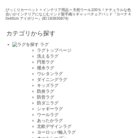
びっくりカーペット
>
インテリア用品
>
天然ウール100％！ナチュラルな色
合いがインテリアになじむインド製手織りギャッベチェアパッド『カーナ 4
0x40cm アイボリー』(ID:183830874)
カテゴリから探す
ラグ
ラグトップページ
洗えるラグ
円形ラグ
撥水ラグ
ウレタンラグ
ダイニングラグ
キッズラグ
防炎ラグ
防音ラグ
防ダニラグ
シャギーラグ
ウールラグ
あったかラグ
北欧デザインラグ
ヨーロッパ輸入ラグ