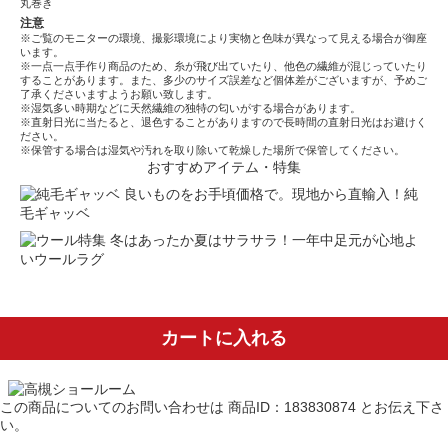
丸巻き
注意
※ご覧のモニターの環境、撮影環境により実物と色味が異なって見える場合が御座
います。
※一点一点手作り商品のため、糸が飛び出ていたり、他色の繊維が混じっていたり
することがあります。また、多少のサイズ誤差など個体差がございますが、予めご
了承くださいますようお願い致します。
※湿気多い時期などに天然繊維の独特の匂いがする場合があります。
※直射日光に当たると、退色することがありますので長時間の直射日光はお避けく
ださい。
※保管する場合は湿気や汚れを取り除いて乾燥した場所で保管してください。
おすすめアイテム・特集
良いものをお手頃価格で。現地から直輸入！純
毛ギャッベ
冬はあったか夏はサラサラ！一年中足元が心地よ
いウールラグ
カートに入れる
この商品についてのお問い合わせは
商品ID：183830874
とお伝え下さ
い。