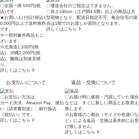
〇全国一律 550円(税
〇運送会社のご指定はできません。
込)です。
〇長さ240cm（江戸間4.5畳）以上の商品は大
★お買い上げ合計税込1
型荷物となり、
配送日指定不可
、集合住宅の場
0,000円以上で送料無料
合は
1階でのお渡し
が原則となります。
詳しくはこちら
です。
※一部対象外商品もご
ざいます。
※北海道1,100円(税
込)、沖縄2,200円(税
込)、離島は別途見積
り。
詳しくはこちら
お支払いについて
返品・交換について
〇お支払い方法は、
〇お届け時に破損・汚損していた場合
カード決済、Amazon Pay、後払
などは、すぐに新しい商品とお取替え
い（請求書別送）、銀行振込
致します。
（前払い）です。
※お客様のご都合（サイズや色違いな
詳しくはこちら
ど）による返品・交換は基本的にお受
け致しません。
詳しくはこちら