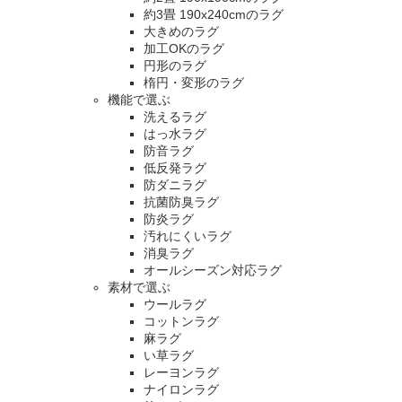
約3畳 190x240cmのラグ
大きめのラグ
加工OKのラグ
円形のラグ
楕円・変形のラグ
機能で選ぶ
洗えるラグ
はっ水ラグ
防音ラグ
低反発ラグ
防ダニラグ
抗菌防臭ラグ
防炎ラグ
汚れにくいラグ
消臭ラグ
オールシーズン対応ラグ
素材で選ぶ
ウールラグ
コットンラグ
麻ラグ
い草ラグ
レーヨンラグ
ナイロンラグ