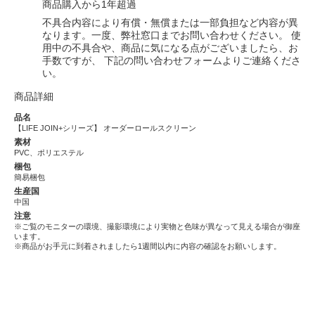
商品購入から1年超過
不具合内容により有償・無償または一部負担など内容が異
なります。一度、弊社窓口までお問い合わせください。 使
用中の不具合や、商品に気になる点がございましたら、お
手数ですが、 下記の問い合わせフォームよりご連絡くださ
い。
商品詳細
品名
【LIFE JOIN+シリーズ】 オーダーロールスクリーン
素材
PVC、ポリエステル
梱包
簡易梱包
生産国
中国
注意
※ご覧のモニターの環境、撮影環境により実物と色味が異なって見える場合が御座
います。
※商品がお手元に到着されましたら1週間以内に内容の確認をお願いします。