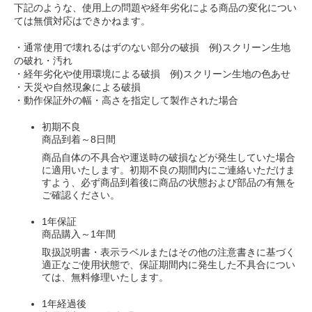
下記のような、使用上の問題や経年劣化による商品の変化につい
ては無償対応はできかねます。
・通常使用で壊れるはずのない部分の破損 例)スクリーン生地
の破れ・汚れ
・経年劣化や使用環境による破損 例)スクリーン生地の色あせ
・天災や自然現象による破損
・動作保証外の幅・高さを指定して製作された場合
初期不良
商品到着～8日間
商品自体の不具合や運送時の破損などが発生していた場合
に適用いたします。初期不良の期間内にご連絡いただけま
すよう、必ず商品到着後に商品の状態および部品の有無を
ご確認ください。
1年保証
商品購入～1年間
取扱説明書・表示ラベルまたはその他の注意書きに基づく
適正なご使用状態で、保証期間内に発生した不具合につい
ては、無料修理いたします。
1年経過後