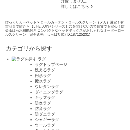
け致しません。
詳しくはこちら
びっくりカーペット
>
ロールカーテン・ロールスクリーン（メカ）激安！有
吉ゼミで紹介
>
【LIFE JOIN+シリーズ】穴を開けないので賃貸でも安心！防
炎＆はっ水機能付き コンパクトなヘッドボックスがおしゃれなオーダーロー
ルスクリーン 完全遮光 つっぱり式 (ID:187125231)
カテゴリから探す
ラグ
ラグトップページ
洗えるラグ
円形ラグ
撥水ラグ
ウレタンラグ
ダイニングラグ
キッズラグ
防炎ラグ
防音ラグ
防ダニラグ
シャギーラグ
ウールラグ