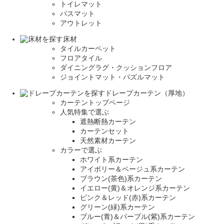
トイレマット
バスマット
アウトレット
床材
タイルカーペット
フロアタイル
ダイニングラグ・クッションフロア
ジョイントマット・パズルマット
ドレープカーテン（厚地）
カーテントップページ
人気特集で選ぶ
遮熱断熱カーテン
カーテンセット
天然素材カーテン
カラーで選ぶ
ホワイト系カーテン
アイボリー＆ベージュ系カーテン
ブラウン(茶色)系カーテン
イエロー(黄)＆オレンジ系カーテン
ピンク＆レッド(赤)系カーテン
グリーン(緑)系カーテン
ブルー(青)＆パープル(紫)系カーテン