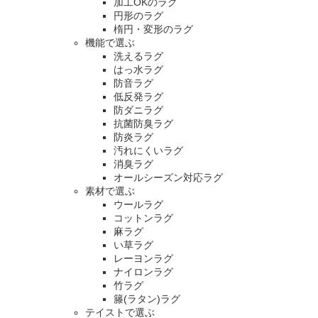
加工OKのラグ
円形のラグ
楕円・変形のラグ
機能で選ぶ
洗えるラグ
はっ水ラグ
防音ラグ
低反発ラグ
防ダニラグ
抗菌防臭ラグ
防炎ラグ
汚れにくいラグ
消臭ラグ
オールシーズン対応ラグ
素材で選ぶ
ウールラグ
コットンラグ
麻ラグ
い草ラグ
レーヨンラグ
ナイロンラグ
竹ラグ
籐(ラタン)ラグ
テイストで選ぶ