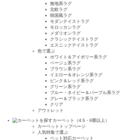
無地系ラグ
北欧ラグ
韓国風ラグ
モダンテイストラグ
モロッカンラグ
メダリオンラグ
クラシックテイストラグ
エスニックテイストラグ
色で選ぶ
ホワイト＆アイボリー系ラグ
ベージュ系ラグ
ブラウン系ラグ
イエロー＆オレンジ系ラグ
ピンク＆レッド系ラグ
グリーン系ラグ
ブルー・ネイビー＆パープル系ラグ
グレー＆ブラック系ラグ
クリア
アウトレット
カーペット（4.5・6畳以上）
カーペットトップページ
人気特集で選ぶ
ペット対応カーペット