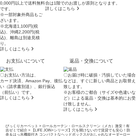
0,000円以上で送料無料
合は
1階でのお渡し
が原則となります。
詳しくはこちら
です。
※一部対象外商品もご
ざいます。
※北海道1,100円(税
込)、沖縄2,200円(税
込)、離島は別途見積
り。
詳しくはこちら
お支払いについて
返品・交換について
〇お支払い方法は、
〇お届け時に破損・汚損していた場合
カード決済、Amazon Pay、後払
などは、すぐに新しい商品とお取替え
い（請求書別送）、銀行振込
致します。
（前払い）です。
※お客様のご都合（サイズや色違いな
詳しくはこちら
ど）による返品・交換は基本的にお受
け致しません。
詳しくはこちら
びっくりカーペット
>
ロールカーテン・ロールスクリーン（メカ）激安！有
吉ゼミで紹介
>
【LIFE JOIN+シリーズ】穴を開けないので賃貸でも安心！防
炎＆はっ水機能付き コンパクトなヘッドボックスがおしゃれなオーダーロー