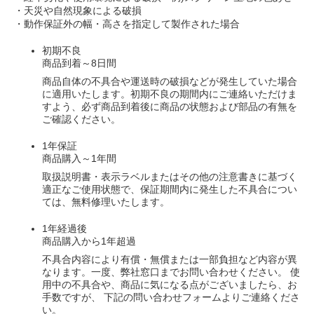
・天災や自然現象による破損
・動作保証外の幅・高さを指定して製作された場合
初期不良
商品到着～8日間
商品自体の不具合や運送時の破損などが発生していた場合
に適用いたします。初期不良の期間内にご連絡いただけま
すよう、必ず商品到着後に商品の状態および部品の有無を
ご確認ください。
1年保証
商品購入～1年間
取扱説明書・表示ラベルまたはその他の注意書きに基づく
適正なご使用状態で、保証期間内に発生した不具合につい
ては、無料修理いたします。
1年経過後
商品購入から1年超過
不具合内容により有償・無償または一部負担など内容が異
なります。一度、弊社窓口までお問い合わせください。 使
用中の不具合や、商品に気になる点がございましたら、お
手数ですが、 下記の問い合わせフォームよりご連絡くださ
い。