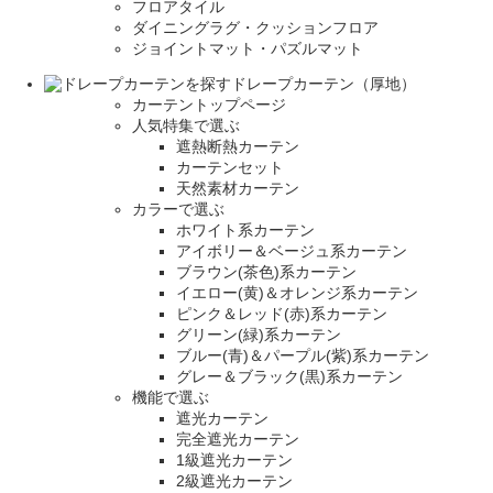
フロアタイル
ダイニングラグ・クッションフロア
ジョイントマット・パズルマット
ドレープカーテン（厚地）
カーテントップページ
人気特集で選ぶ
遮熱断熱カーテン
カーテンセット
天然素材カーテン
カラーで選ぶ
ホワイト系カーテン
アイボリー＆ベージュ系カーテン
ブラウン(茶色)系カーテン
イエロー(黄)＆オレンジ系カーテン
ピンク＆レッド(赤)系カーテン
グリーン(緑)系カーテン
ブルー(青)＆パープル(紫)系カーテン
グレー＆ブラック(黒)系カーテン
機能で選ぶ
遮光カーテン
完全遮光カーテン
1級遮光カーテン
2級遮光カーテン