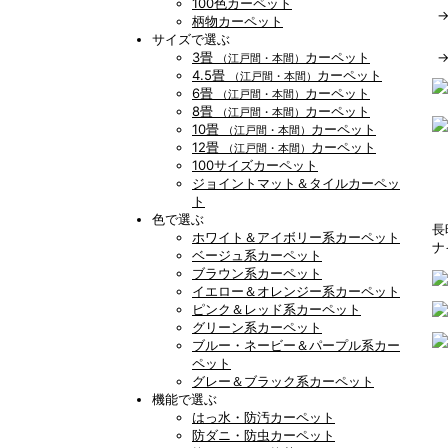
100色カーペット
柄物カーペット
サイズで選ぶ
3畳
カーペット
（江戸間・本間）
4.5畳
カーペット
（江戸間・本間）
6畳
カーペット
（江戸間・本間）
8畳
カーペット
（江戸間・本間）
10畳
カーペット
（江戸間・本間）
12畳
カーペット
（江戸間・本間）
100サイズカーペット
ジョイントマット＆タイルカーペッ
ト
色で選ぶ
長
ホワイト＆アイボリー系カーペット
ナ
ベージュ系カーペット
ブラウン系カーペット
イエロー＆オレンジー系カーペット
ピンク＆レッド系カーペット
グリーン系カーペット
ブルー・ネービー＆パープル系カー
ペット
グレー＆ブラック系カーペット
機能で選ぶ
はっ水・防汚カーペット
防ダニ・防虫カーペット