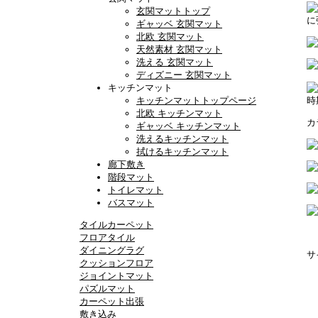
玄関マットトップ
に
ギャッベ 玄関マット
北欧 玄関マット
天然素材 玄関マット
洗える 玄関マット
ディズニー 玄関マット
キッチンマット
キッチンマットトップページ
時
北欧 キッチンマット
カ
ギャッベ キッチンマット
洗えるキッチンマット
拭けるキッチンマット
廊下敷き
階段マット
トイレマット
バスマット
タイルカーペット
フロアタイル
ダイニングラグ
サ
クッションフロア
ジョイントマット
パズルマット
カーペット出張
敷き込み