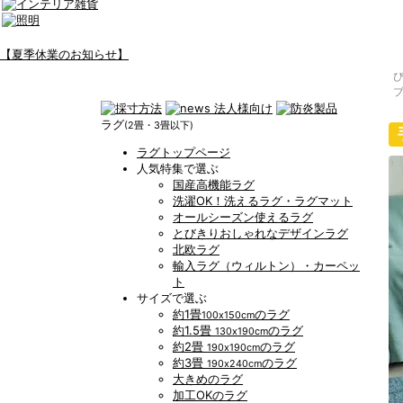
【夏季休業のお知らせ】
ラグ
(2畳・3畳以下)
ラグトップページ
人気特集で選ぶ
国産高機能ラグ
洗濯OK！洗えるラグ・ラグマット
オールシーズン使えるラグ
とびきりおしゃれなデザインラグ
北欧ラグ
輸入ラグ（ウィルトン）・カーペッ
ト
サイズで選ぶ
約1畳
のラグ
100x150cm
約1.5畳
のラグ
130x190cm
約2畳
のラグ
190x190cm
約3畳
のラグ
190x240cm
大きめのラグ
加工OKのラグ