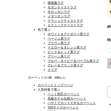
韓国風ラグ
モダンテイストラグ
モロッカンラグ
メダリオンラグ
クラシックテイストラグ
エスニックテイストラグ
納
色で選ぶ
ホワイト＆アイボリー系ラグ
ベージュ系ラグ
特
ブラウン系ラグ
イエロー＆オレンジ系ラグ
ピンク＆レッド系ラグ
グリーン系ラグ
ブルー・ネイビー＆パープル系ラグ
グレー＆ブラック系ラグ
クリア
カーペット
(4.5畳・6畳以上)
カーペットトップページ
人気特集で選ぶ
ペット対応カーペット
高級ホテル仕様カーペット
ハサミでカットできるカーペット
100サイズカーペット