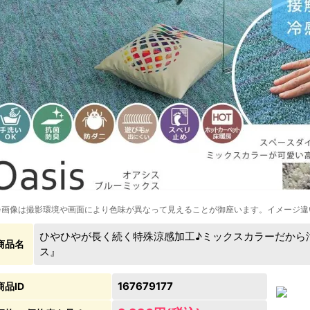
※画像は撮影環境や画面により色味が異なって見えることが御座います。イメージ違
ひやひやが長く続く特殊涼感加工♪ミックスカラーだから
商品名
ス』
167679177
商品ID