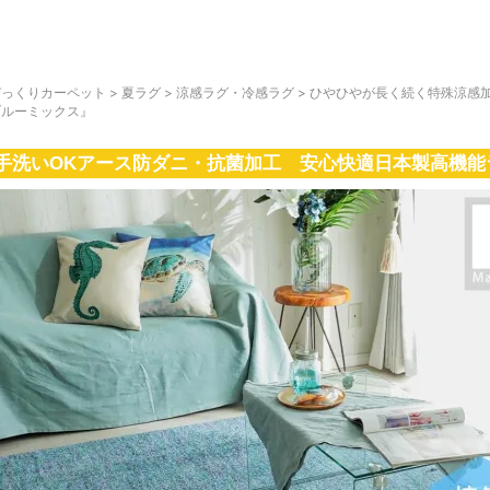
びっくりカーペット
>
夏ラグ
>
涼感ラグ・冷感ラグ
>
ひやひやが長く続く特殊涼感
ブルーミックス』
手洗いOKアース防ダニ・抗菌加工 安心快適日本製高機能