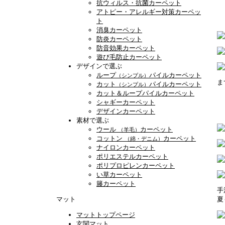
抗ウィルス・抗菌カーペット
アトピー・アレルギー対策カーペッ
ト
消臭カーペット
防炎カーペット
防音効果カーペット
遊び毛防止カーペット
デザインで選ぶ
ループ
パイルカーペット
（シンプル）
ま
カット
パイルカーペット
（シンプル）
カット＆ループパイルカーペット
シャギーカーペット
デザインカーペット
素材で選ぶ
ウール
カーペット
（羊毛）
コットン
カーペット
（綿・デニム）
ナイロンカーペット
ポリエステルカーペット
ポリプロピレンカーペット
い草カーペット
籐カーペット
手
マット
夏
マットトップページ
玄関マット