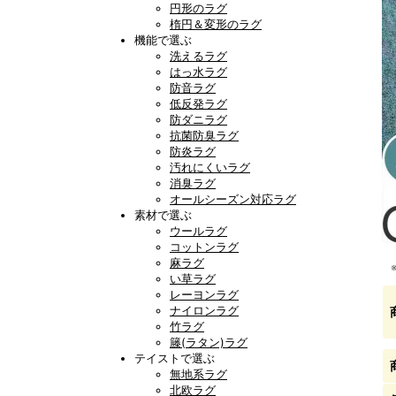
円形のラグ
楕円＆変形のラグ
機能で選ぶ
洗えるラグ
はっ水ラグ
防音ラグ
低反発ラグ
防ダニラグ
抗菌防臭ラグ
防炎ラグ
汚れにくいラグ
消臭ラグ
オールシーズン対応ラグ
素材で選ぶ
ウールラグ
コットンラグ
麻ラグ
い草ラグ
レーヨンラグ
ナイロンラグ
竹ラグ
籐(ラタン)ラグ
テイストで選ぶ
無地系ラグ
北欧ラグ