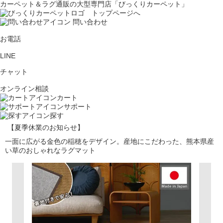
カーペット＆ラグ通販の大型専門店「びっくりカーペット」
問い合わせ
お電話
LINE
チャット
オンライン相談
カート
サポート
探す
【夏季休業のお知らせ】
一面に広がる金色の稲穂をデザイン。産地にこだわった、熊本県産
い草のおしゃれなラグマット