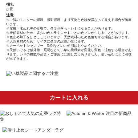
梱包
折畳
注意
※ご覧のモニターの環境、撮影環境により実物と色味が異なって見える場合が御座
います。
※摩擦・水ぬれ等の影響で、多少色落ち・シミになることがあります。
※天然素材のため、多少の色ムラやロットごとの色ブレが生じることがあります。
※色止め加工をほどこしていますが、天然素材のため色落ちする場合があります。
※天然素材のため、サイズに多少の誤差が生じます。
※カーペットシャンプー、洗剤などのご使用はおやめください。
※天然いぐさは紫外線・照明などでい草の葉緑素が変化し変色・退色する場合があ
ります。い草の機能や品質・ご使用には差し支えありません。使い込むほどに渋味
が出てきます。
カートに入れる