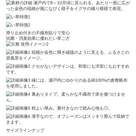
瀬戸内で8～10月頃に見られる、あたり一面に広が
った金色の稲穂が風になびく様子をイグサの織り模様で表現。
滑り止め付きの不織布貼りで安心
抗菌・消臭効果に優れたい草ござ
稲穂が金色に輝き絨毯のように見える、ふるさとの
原風景をイメージ。
クセがないデザインは、和室にも洋室にもおすすめ
です。
縁には、瀬戸内にゆかりのある綿100%の倉敷帆布
を使用しました。
裏ありタイプ。柔らかな不織布で床を傷つけませ
ん。
程よい厚み。裏付きなので踏み心地も◎。
薄手なので、オフシーズンはスッキリ畳んで収納で
きます。
サイズラインナップ