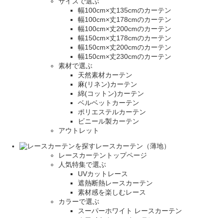
サイズで選ぶ
幅100cm×丈135cmのカーテン
幅100cm×丈178cmのカーテン
幅100cm×丈200cmのカーテン
幅150cm×丈178cmのカーテン
幅150cm×丈200cmのカーテン
幅150cm×丈230cmのカーテン
素材で選ぶ
天然素材カーテン
麻(リネン)カーテン
綿(コットン)カーテン
ベルベットカーテン
ポリエステルカーテン
ビニール製カーテン
アウトレット
レースカーテン（薄地）
レースカーテントップページ
人気特集で選ぶ
UVカットレース
遮熱断熱レースカーテン
素材感を楽しむレース
カラーで選ぶ
スーパーホワイト レースカーテン