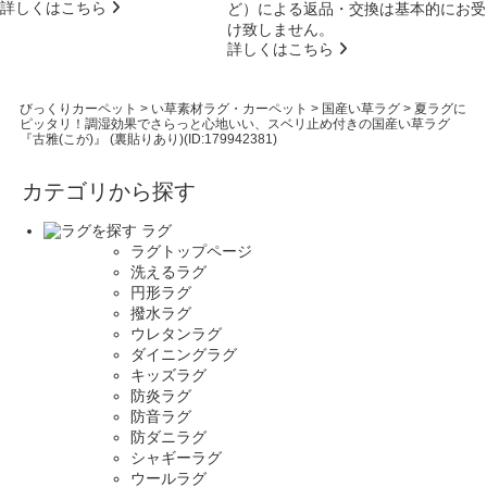
詳しくはこちら
ど）による返品・交換は基本的にお受
け致しません。
詳しくはこちら
びっくりカーペット
>
い草素材ラグ・カーペット
>
国産い草ラグ
>
夏ラグに
ピッタリ！調湿効果でさらっと心地いい、スベリ止め付きの国産い草ラグ
『古雅(こが)』 (裏貼りあり)(ID:179942381)
カテゴリから探す
ラグ
ラグトップページ
洗えるラグ
円形ラグ
撥水ラグ
ウレタンラグ
ダイニングラグ
キッズラグ
防炎ラグ
防音ラグ
防ダニラグ
シャギーラグ
ウールラグ