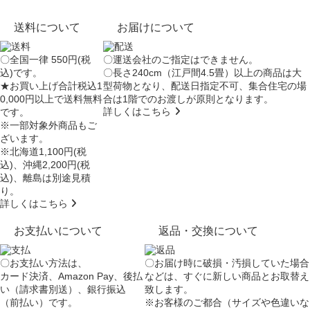
送料について
お届けについて
〇全国一律 550円(税
〇運送会社のご指定はできません。
込)です。
〇長さ240cm（江戸間4.5畳）以上の商品は大
★お買い上げ合計税込1
型荷物となり、
配送日指定不可
、集合住宅の場
0,000円以上で送料無料
合は
1階でのお渡し
が原則となります。
詳しくはこちら
です。
※一部対象外商品もご
ざいます。
※北海道1,100円(税
込)、沖縄2,200円(税
込)、離島は別途見積
り。
詳しくはこちら
お支払いについて
返品・交換について
〇お支払い方法は、
〇お届け時に破損・汚損していた場合
カード決済、Amazon Pay、後払
などは、すぐに新しい商品とお取替え
い（請求書別送）、銀行振込
致します。
（前払い）です。
※お客様のご都合（サイズや色違いな