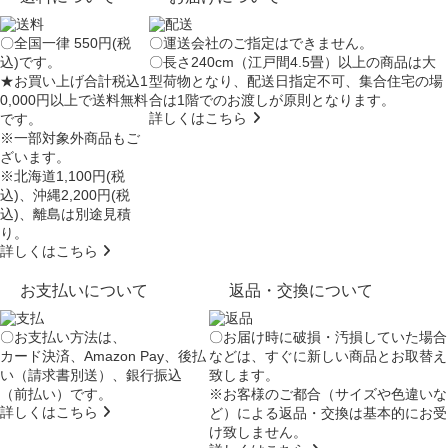
〇全国一律 550円(税
〇運送会社のご指定はできません。
込)です。
〇長さ240cm（江戸間4.5畳）以上の商品は大
★お買い上げ合計税込1
型荷物となり、
配送日指定不可
、集合住宅の場
0,000円以上で送料無料
合は
1階でのお渡し
が原則となります。
詳しくはこちら
です。
※一部対象外商品もご
ざいます。
※北海道1,100円(税
込)、沖縄2,200円(税
込)、離島は別途見積
り。
詳しくはこちら
お支払いについて
返品・交換について
〇お支払い方法は、
〇お届け時に破損・汚損していた場合
カード決済、Amazon Pay、後払
などは、すぐに新しい商品とお取替え
い（請求書別送）、銀行振込
致します。
（前払い）です。
※お客様のご都合（サイズや色違いな
詳しくはこちら
ど）による返品・交換は基本的にお受
け致しません。