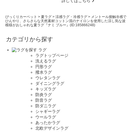
詳しくはこちら
びっくりカーペット
>
夏ラグ
>
涼感ラグ・冷感ラグ
>
メントール接触冷感で
ひんやり、さらさらな天然素材コットン混のナイロンを使用した涼し気な波
模様がおしゃれな夏ラグ『ナミ ブルー』(ID:185866248)
カテゴリから探す
ラグ
ラグトップページ
洗えるラグ
円形ラグ
撥水ラグ
ウレタンラグ
ダイニングラグ
キッズラグ
防炎ラグ
防音ラグ
防ダニラグ
シャギーラグ
ウールラグ
あったかラグ
北欧デザインラグ