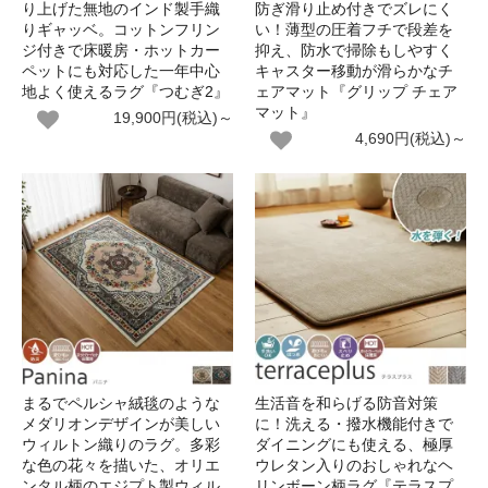
り上げた無地のインド製手織
防ぎ滑り止め付きでズレにく
りギャッベ。コットンフリン
い！薄型の圧着フチで段差を
ジ付きで床暖房・ホットカー
抑え、防水で掃除もしやすく
ペットにも対応した一年中心
キャスター移動が滑らかなチ
地よく使えるラグ『つむぎ2』
ェアマット『グリップ チェア
マット』
19,900円(税込)～
4,690円(税込)～
まるでペルシャ絨毯のような
生活音を和らげる防音対策
メダリオンデザインが美しい
に！洗える・撥水機能付きで
ウィルトン織りのラグ。多彩
ダイニングにも使える、極厚
な色の花々を描いた、オリエ
ウレタン入りのおしゃれなヘ
ンタル柄のエジプト製ウィル
リンボーン柄ラグ『テラスプ