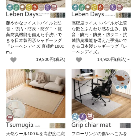
艶やかなツイストパイルと防
高密度ツイストパイルが上質
音・防汚・防炎・防ダニ・抗
な艶とふんわり感を生み、防
菌防臭機能を備えた手洗いで
音・防汚・防炎・防ダニ・抗
きる日本製円形シャギーラグ
菌防臭機能を備えた手洗いで
『レーベンデイズ 直径約180c
きる日本製シャギーラグ『レ
m』
ーベンデイズ』
19,900円(税込)
14,900円(税込)～
天然ウール100％を高密度に織
フローリングの傷やへこみを