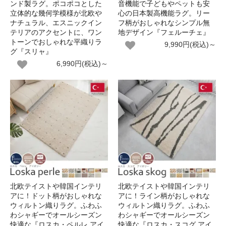
ンド製ラグ。ポコポコとした
音機能で子どもやペットも安
立体的な幾何学模様が北欧や
心の日本製高機能ラグ。リー
ナチュラル、エスニックイン
フ柄がおしゃれなシンプル無
テリアのアクセントに、ワン
地デザイン『フェルーチェ』
トーンでおしゃれな平織りラ
9,990円(税込)～
グ『スリャ』
6,990円(税込)～
北欧テイストや韓国インテリ
北欧テイストや韓国インテリ
アに！ドット柄がおしゃれな
アに！ライン柄がおしゃれな
ウィルトン織りラグ。ふわふ
ウィルトン織りラグ。ふわふ
わシャギーでオールシーズン
わシャギーでオールシーズン
快適な『ロスカ・ペルレ アイ
快適な『ロスカ・スコグ アイ