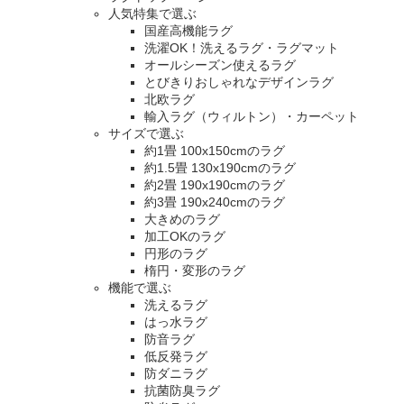
人気特集で選ぶ
国産高機能ラグ
洗濯OK！洗えるラグ・ラグマット
オールシーズン使えるラグ
とびきりおしゃれなデザインラグ
北欧ラグ
輸入ラグ（ウィルトン）・カーペット
サイズで選ぶ
約1畳 100x150cmのラグ
約1.5畳 130x190cmのラグ
約2畳 190x190cmのラグ
約3畳 190x240cmのラグ
大きめのラグ
加工OKのラグ
円形のラグ
楕円・変形のラグ
機能で選ぶ
洗えるラグ
はっ水ラグ
防音ラグ
低反発ラグ
防ダニラグ
抗菌防臭ラグ