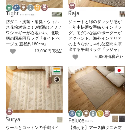
防ダニ・抗菌・消臭・ウィル
ジュートと綿のザックリ感が
ス花粉対策に！3種類のフワフ
一年中快適な手織りインドラ
ワシャギーが心地いい、北欧
グ。モダンな黒のボーダーが
柄の国産円形ラグ『タイト ベ
アクセント、海外インテリア
ージュ 直径約180cm』
のようなおしゃれな空間を演
出する平織りラグ『ラジャ』
13,000円(税込)
6,990円(税込)～
ウールとコットンの手織りイ
【洗える】アース防ダニ＆防