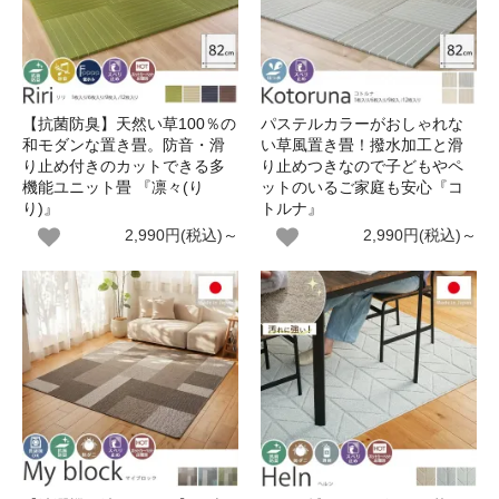
【抗菌防臭】天然い草100％の
パステルカラーがおしゃれな
和モダンな置き畳。防音・滑
い草風置き畳！撥水加工と滑
り止め付きのカットできる多
り止めつきなので子どもやペ
機能ユニット畳 『凛々(り
ットのいるご家庭も安心『コ
り)』
トルナ』
2,990円(税込)～
2,990円(税込)～