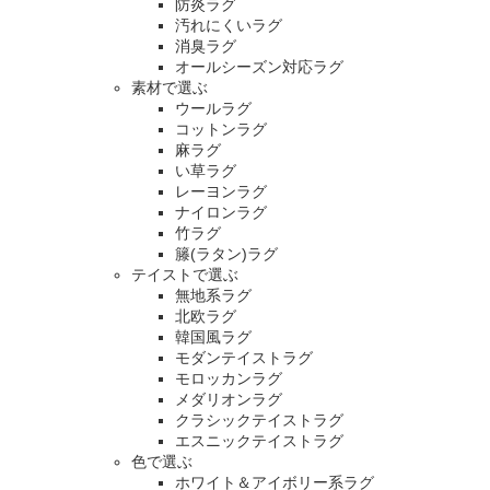
防炎ラグ
汚れにくいラグ
消臭ラグ
オールシーズン対応ラグ
素材で選ぶ
ウールラグ
コットンラグ
麻ラグ
い草ラグ
レーヨンラグ
ナイロンラグ
竹ラグ
籐(ラタン)ラグ
テイストで選ぶ
無地系ラグ
北欧ラグ
韓国風ラグ
モダンテイストラグ
モロッカンラグ
メダリオンラグ
クラシックテイストラグ
エスニックテイストラグ
色で選ぶ
ホワイト＆アイボリー系ラグ