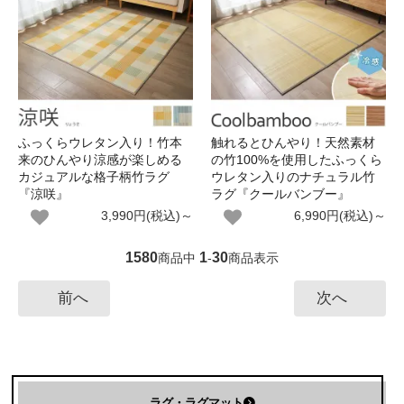
ふっくらウレタン入り！竹本
触れるとひんやり！天然素材
来のひんやり涼感が楽しめる
の竹100%を使用したふっくら
カジュアルな格子柄竹ラグ
ウレタン入りのナチュラル竹
『涼咲』
ラグ『クールバンブー』
3,990円(税込)～
6,990円(税込)～
1580
1
30
商品中
-
商品表示
前へ
次へ
ラグ・ラグマット