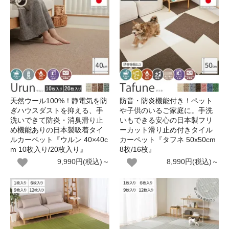
天然ウール100%！静電気を防
防音・防炎機能付き！ペット
ぎハウスダストを抑える、手
や子供のいるご家庭に。手洗
洗いできて防炎・消臭滑り止
いもできる安心の日本製フリ
め機能ありの日本製吸着タイ
ーカット滑り止め付きタイル
ルカーペット『ウルン 40×40c
カーペット『タフネ 50x50cm
m 10枚入り/20枚入り』
8枚/16枚』
9,990円(税込)～
8,990円(税込)～