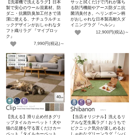
【洗濯機で洗えるラグ】日本
サッと拭くだけで汚れが落ち
製で安心のウール混素材。防
る防汚機能やアース防ダニ抗
ダニ・抗菌防臭加工付きで清
菌消臭付き。ヘリンボーン柄
潔に使える、ナチュラルチェ
がおしゃれな日本製高耐久ダ
ックデザインがおしゃれなタ
イニングラグ『ヘルン』
フト織りラグ 『マイブロッ
12,900円(税込)～
ク』
7,990円(税込)～
【洗える】滑り止め付きグリ
【当店オリジナル】洗えるリ
ップタイルカーペット！犬や
アルな芝生風ラグ！おうちで
猫の足腰を守る置くだけカー
ピクニック気分が楽しめるお
ペット『タイルカーペット
しゃれなグリーンラグ『シバ