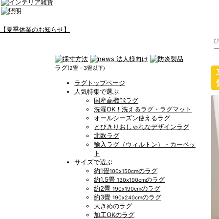
【夏季休業のお知らせ】
ラグ
(2畳・3畳以下)
ラグトップページ
人気特集で選ぶ
国産高機能ラグ
洗濯OK！洗えるラグ・ラグマット
オールシーズン使えるラグ
とびきりおしゃれなデザインラグ
北欧ラグ
輸入ラグ（ウィルトン）・カーペッ
ト
サイズで選ぶ
約1畳
のラグ
100x150cm
約1.5畳
のラグ
130x190cm
約2畳
のラグ
190x190cm
約3畳
のラグ
190x240cm
大きめのラグ
加工OKのラグ