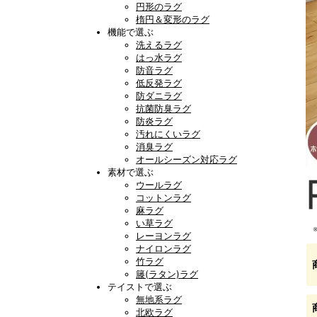
円形のラグ
楕円＆変形のラグ
機能で選ぶ
洗えるラグ
はっ水ラグ
防音ラグ
低反発ラグ
防ダニラグ
抗菌防臭ラグ
防炎ラグ
汚れにくいラグ
消臭ラグ
オールシーズン対応ラグ
素材で選ぶ
ウールラグ
コットンラグ
麻ラグ
い草ラグ
レーヨンラグ
ナイロンラグ
竹ラグ
籐(ラタン)ラグ
テイストで選ぶ
無地系ラグ
北欧ラグ