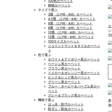
100色カーペット
柄物カーペット
サイズで選ぶ
3畳
カーペット
（江戸間・本間）
4.5畳
カーペット
（江戸間・本間）
6畳
カーペット
（江戸間・本間）
カ
8畳
カーペット
（江戸間・本間）
シ
10畳
カーペット
（江戸間・本間）
北
12畳
カーペット
（江戸間・本間）
100サイズカーペット
ジョイントマット＆タイルカーペッ
ト
色で選ぶ
ホワイト＆アイボリー系カーペット
ベージュ系カーペット
ブラウン系カーペット
イエロー＆オレンジー系カーペット
ピンク＆レッド系カーペット
グリーン系カーペット
ブルー・ネービー＆パープル系カー
ペット
グレー＆ブラック系カーペット
機能で選ぶ
柔
はっ水・防汚カーペット
遊
防ダニ・防虫カーペット