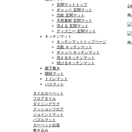
玄関マットトップ
2
ギャッベ 玄関マット
北欧 玄関マット
商
天然素材 玄関マット
洗える 玄関マット
ディズニー 玄関マット
キッチンマット
キッチンマットトップページ
商
北欧 キッチンマット
ギャッベ キッチンマット
洗えるキッチンマット
拭けるキッチンマット
廊下敷き
階段マット
トイレマット
バスマット
タイルカーペット
フロアタイル
ダイニングラグ
クッションフロア
ジョイントマット
パズルマット
カーペット出張
敷き込み