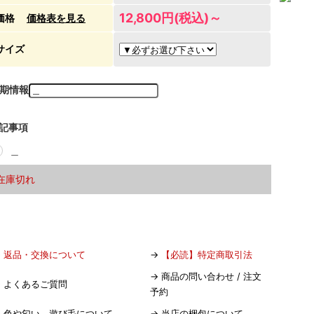
12,800円(税込)～
価格
価格表を見る
サイズ
期情報
記事項
＿
在庫切れ
→
返品・交換について
→
【必読】特定商取引法
→
商品の問い合わせ / 注文
→
よくあるご質問
予約
→
色や匂い、遊び毛について
→
当店の梱包について