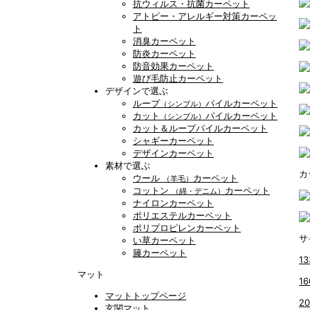
抗ウィルス・抗菌カーペット
アトピー・アレルギー対策カーペッ
ト
消臭カーペット
防炎カーペット
防音効果カーペット
遊び毛防止カーペット
デザインで選ぶ
ループ
パイルカーペット
（シンプル）
カット
パイルカーペット
（シンプル）
カット＆ループパイルカーペット
シャギーカーペット
デザインカーペット
素材で選ぶ
カ
ウール
カーペット
（羊毛）
コットン
カーペット
（綿・デニム）
ナイロンカーペット
ポリエステルカーペット
ポリプロピレンカーペット
サ
い草カーペット
籐カーペット
13
マット
1
マットトップページ
2
玄関マット