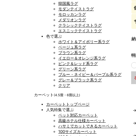
韓国風ラグ
モダンテイストラグ
モロッカンラグ
メダリオンラグ
クラシックテイストラグ
エスニックテイストラグ
色で選ぶ
納
ホワイト＆アイボリー系ラグ
ベージュ系ラグ
ブラウン系ラグ
特
イエロー＆オレンジ系ラグ
ピンク＆レッド系ラグ
グリーン系ラグ
ブルー・ネイビー＆パープル系ラグ
グレー＆ブラック系ラグ
クリア
カーペット
(4.5畳・6畳以上)
カーペットトップページ
人気特集で選ぶ
ペット対応カーペット
高級ホテル仕様カーペット
ハサミでカットできるカーペット
100サイズカーペット