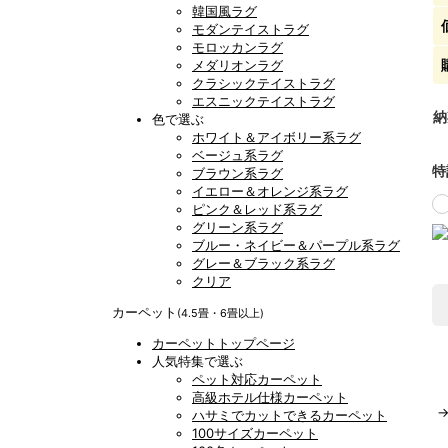
韓国風ラグ
モダンテイストラグ
モロッカンラグ
メダリオンラグ
クラシックテイストラグ
エスニックテイストラグ
納
色で選ぶ
ホワイト＆アイボリー系ラグ
ベージュ系ラグ
特
ブラウン系ラグ
イエロー＆オレンジ系ラグ
ピンク＆レッド系ラグ
グリーン系ラグ
ブルー・ネイビー＆パープル系ラグ
グレー＆ブラック系ラグ
クリア
カーペット
(4.5畳・6畳以上)
カーペットトップページ
人気特集で選ぶ
ペット対応カーペット
高級ホテル仕様カーペット
ハサミでカットできるカーペット
100サイズカーペット