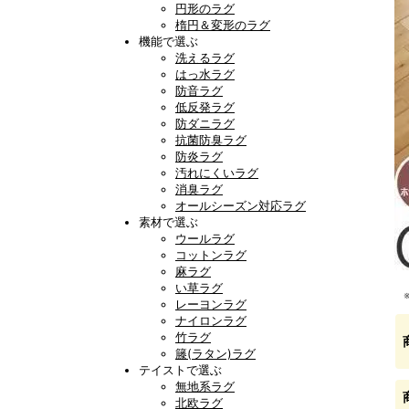
円形のラグ
楕円＆変形のラグ
機能で選ぶ
洗えるラグ
はっ水ラグ
防音ラグ
低反発ラグ
防ダニラグ
抗菌防臭ラグ
防炎ラグ
汚れにくいラグ
消臭ラグ
オールシーズン対応ラグ
素材で選ぶ
ウールラグ
コットンラグ
麻ラグ
い草ラグ
レーヨンラグ
ナイロンラグ
竹ラグ
籐(ラタン)ラグ
テイストで選ぶ
無地系ラグ
北欧ラグ