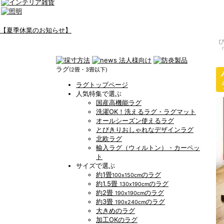
【夏季休業のお知らせ】
『
ラグ
(2畳・3畳以下)
ラグトップページ
人気特集で選ぶ
国産高機能ラグ
洗濯OK！洗えるラグ・ラグマット
オールシーズン使えるラグ
とびきりおしゃれなデザインラグ
北欧ラグ
輸入ラグ（ウィルトン）・カーペッ
ト
サイズで選ぶ
約1畳
のラグ
100x150cm
約1.5畳
のラグ
130x190cm
約2畳
のラグ
190x190cm
約3畳
のラグ
190x240cm
大きめのラグ
加工OKのラグ