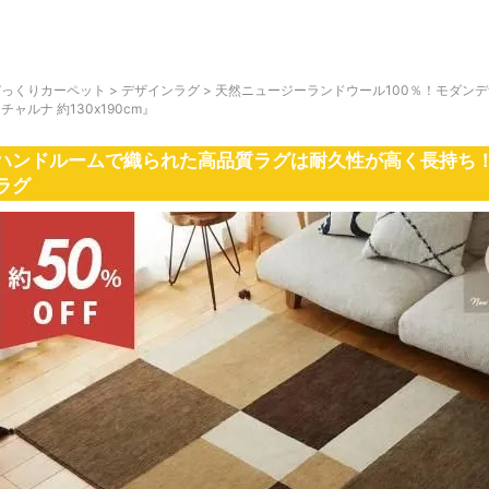
びっくりカーペット
>
デザインラグ
>
天然ニュージーランドウール100％！モダン
チャルナ 約130x190cm』
ハンドルームで織られた高品質ラグは耐久性が高く長持ち！
ラグ