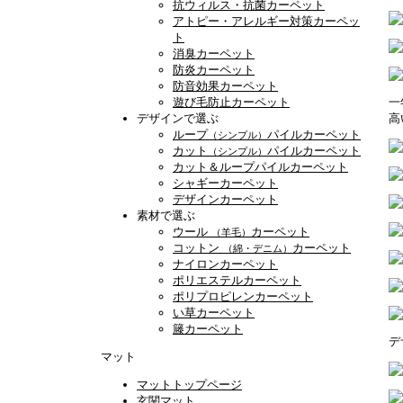
抗ウィルス・抗菌カーペット
アトピー・アレルギー対策カーペッ
ト
消臭カーペット
防炎カーペット
防音効果カーペット
遊び毛防止カーペット
一
デザインで選ぶ
高
ループ
パイルカーペット
（シンプル）
カット
パイルカーペット
（シンプル）
カット＆ループパイルカーペット
シャギーカーペット
デザインカーペット
素材で選ぶ
ウール
カーペット
（羊毛）
コットン
カーペット
（綿・デニム）
ナイロンカーペット
ポリエステルカーペット
ポリプロピレンカーペット
い草カーペット
籐カーペット
デ
マット
マットトップページ
玄関マット