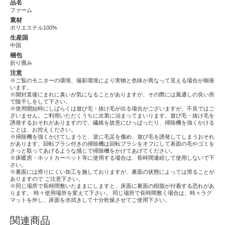
品名
ファーム
素材
ポリエステル100%
生産国
中国
梱包
折り畳み
注意
※ご覧のモニターの環境、撮影環境により実物と色味が異なって見える場合が御座
います。
※開封直後にまれに臭いが気になることがありますが、その際には風通しの良い所
で陰干しをして下さい。
※使用開始時にしばらくは遊び毛・抜け毛が出る場合がございますが、不良ではご
ざいません。ご利用いただくうちに次第に治まってまいります。遊び毛・抜け毛を
誘発するおそれがありますので、繊維を故意にひっぱったり、掃除機を強くかける
ことは、お控えください。
※掃除機を強くかけてしまうと、逆に毛足を傷め、遊び毛を誘発してしまうおそれ
があります。回転ブラシ付きの掃除機は回転ブラシをオフにして表面の毛やゴミを
さっと取ってあげるような感じで掃除機をかけてあげてください。
※床暖房・ホットカーペット等に使用する場合は、長時間連続して使用しないで下
さい。
※裏面には滑りにくい加工を施しておりますが、裏面の状態によっては滑ることが
ありますので ご注意下さい。
※同じ場所で長時間敷いたままにしますと、床面に裏面の樹脂が付着する恐れがあ
ります。 時々使用場所を変えて下さい。 同じ場所で長時間敷く場合は、時々ラグ
マットを外し、床面を水拭きして十分乾燥させてご使用下さい。
関連商品