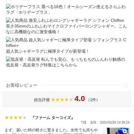
選べる16色！オールシーズン使えるさらふわ
ラグ「ホリデープラス」
長さ35mmのふわふわマイクロファイバーロングシャギー。こん
なに高機能なのに激安価格！
超人気シャギーラグに極厚タイプが新登場！
転んでも安心。もっちもちのふんわり触感の
低反発・高反発ラグ特集はこちらから
お客様レビュー
4.0
総合評価
（1件）
『ファーム ターコイズ』
T様
女性
2021/02/26 14:38:18
まず、届いた時の軽さに驚きました。女性でも持ちや