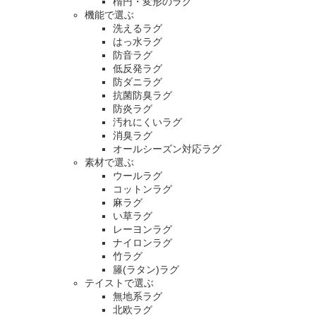
楕円・変形のラグ
機能で選ぶ
洗えるラグ
はっ水ラグ
防音ラグ
低反発ラグ
防ダニラグ
抗菌防臭ラグ
防炎ラグ
汚れにくいラグ
消臭ラグ
オールシーズン対応ラグ
素材で選ぶ
ウールラグ
コットンラグ
麻ラグ
い草ラグ
レーヨンラグ
ナイロンラグ
竹ラグ
籐(ラタン)ラグ
テイストで選ぶ
無地系ラグ
北欧ラグ