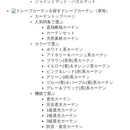
ジョイントマット・パズルマット
ドレープカーテン（厚地）
カーテントップページ
人気特集で選ぶ
遮熱断熱カーテン
カーテンセット
天然素材カーテン
カラーで選ぶ
ホワイト系カーテン
アイボリー＆ベージュ系カーテン
ブラウン(茶色)系カーテン
イエロー(黄)＆オレンジ系カーテン
ピンク＆レッド(赤)系カーテン
グリーン(緑)系カーテン
ブルー(青)＆パープル(紫)系カーテン
グレー＆ブラック(黒)系カーテン
機能で選ぶ
遮光カーテン
完全遮光カーテン
1級遮光カーテン
2級遮光カーテン
3級遮光カーテン
防音・遮音カーテン