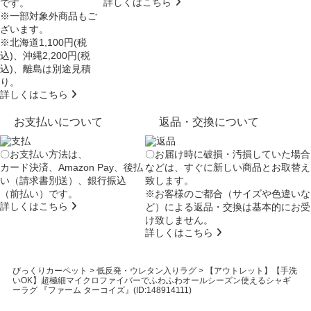
詳しくはこちら
です。
※一部対象外商品もご
ざいます。
※北海道1,100円(税
込)、沖縄2,200円(税
込)、離島は別途見積
り。
詳しくはこちら
お支払いについて
返品・交換について
〇お支払い方法は、
〇お届け時に破損・汚損していた場合
カード決済、Amazon Pay、後払
などは、すぐに新しい商品とお取替え
い（請求書別送）、銀行振込
致します。
（前払い）です。
※お客様のご都合（サイズや色違いな
詳しくはこちら
ど）による返品・交換は基本的にお受
け致しません。
詳しくはこちら
びっくりカーペット
>
低反発・ウレタン入りラグ
>
【アウトレット】【手洗
いOK】超極細マイクロファイバーでふわふわオールシーズン使えるシャギ
ーラグ 『ファーム ターコイズ』(ID:148914111)