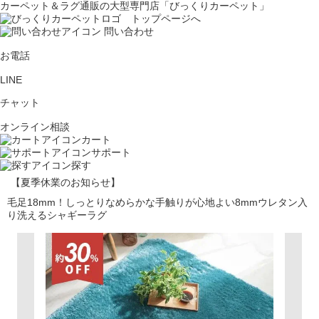
カーペット＆ラグ通販の大型専門店「びっくりカーペット」
問い合わせ
お電話
LINE
チャット
オンライン相談
カート
サポート
探す
【夏季休業のお知らせ】
毛足18mm！しっとりなめらかな手触りが心地よい8mmウレタン入
り洗えるシャギーラグ