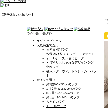
【夏季休業のお知らせ】
ラグ
(2畳・3畳以下)
ラグトップページ
人気特集で選ぶ
国産高機能ラグ
洗濯OK！洗えるラグ・ラグマット
オールシーズン使えるラグ
とびきりおしゃれなデザインラグ
北欧ラグ
輸入ラグ（ウィルトン）・カーペッ
ト
サイズで選ぶ
約1畳
のラグ
100x150cm
約1.5畳
のラグ
130x190cm
約2畳
のラグ
190x190cm
約3畳
のラグ
190x240cm
大きめのラグ
加工OKのラグ