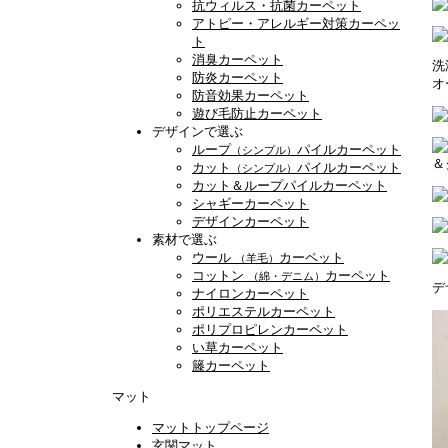
抗ウィルス・抗菌カーペット
アトピー・アレルギー対策カーペッ
ト
消臭カーペット
洗
防炎カーペット
オ
防音効果カーペット
遊び毛防止カーペット
デザインで選ぶ
ループ
パイルカーペット
（シンプル）
＆
カット
パイルカーペット
（シンプル）
カット＆ループパイルカーペット
シャギーカーペット
デザインカーペット
素材で選ぶ
ウール
カーペット
（羊毛）
コットン
カーペット
（綿・デニム）
デ
ナイロンカーペット
ポリエステルカーペット
ポリプロピレンカーペット
い草カーペット
籐カーペット
マット
マットトップページ
玄関マット