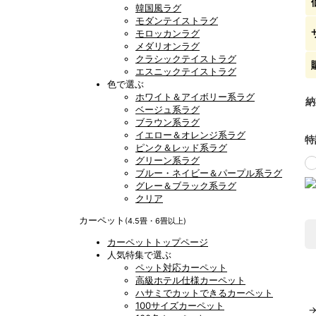
韓国風ラグ
モダンテイストラグ
モロッカンラグ
メダリオンラグ
クラシックテイストラグ
エスニックテイストラグ
色で選ぶ
ホワイト＆アイボリー系ラグ
納
ベージュ系ラグ
ブラウン系ラグ
イエロー＆オレンジ系ラグ
特
ピンク＆レッド系ラグ
グリーン系ラグ
ブルー・ネイビー＆パープル系ラグ
グレー＆ブラック系ラグ
クリア
カーペット
(4.5畳・6畳以上)
カーペットトップページ
人気特集で選ぶ
ペット対応カーペット
高級ホテル仕様カーペット
ハサミでカットできるカーペット
100サイズカーペット