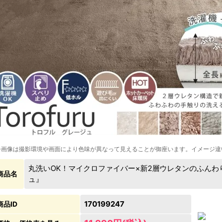
※画像は撮影環境や画面により色味が異なって見えることが御座います。イメージ違
丸洗いOK！マイクロファイバー×新2層ウレタンのふん
商品名
ュ』
170199247
商品ID