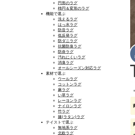
円形のラグ
楕円＆変形のラグ
機能で選ぶ
洗えるラグ
はっ水ラグ
防音ラグ
低反発ラグ
防ダニラグ
抗菌防臭ラグ
防炎ラグ
汚れにくいラグ
消臭ラグ
オールシーズン対応ラグ
素材で選ぶ
ウールラグ
コットンラグ
麻ラグ
い草ラグ
レーヨンラグ
ナイロンラグ
竹ラグ
籐(ラタン)ラグ
テイストで選ぶ
無地系ラグ
北欧ラグ