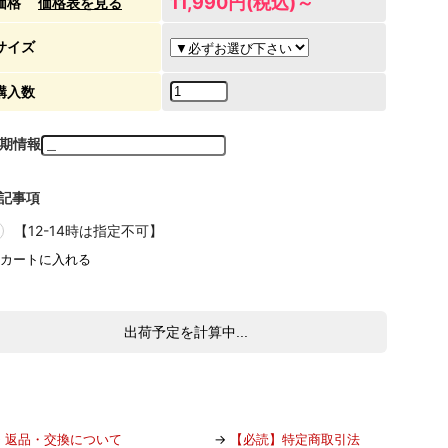
11,990円(税込)～
価格
価格表を見る
サイズ
購入数
期情報
記事項
【12-14時は指定不可】
出荷予定を計算中...
→
返品・交換について
→
【必読】特定商取引法