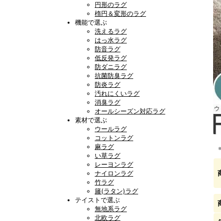
円形のラグ
楕円＆変形のラグ
機能で選ぶ
洗えるラグ
はっ水ラグ
防音ラグ
低反発ラグ
防ダニラグ
抗菌防臭ラグ
防炎ラグ
汚れにくいラグ
消臭ラグ
オールシーズン対応ラグ
素材で選ぶ
ウールラグ
コットンラグ
麻ラグ
い草ラグ
レーヨンラグ
ナイロンラグ
竹ラグ
籐(ラタン)ラグ
テイストで選ぶ
無地系ラグ
北欧ラグ