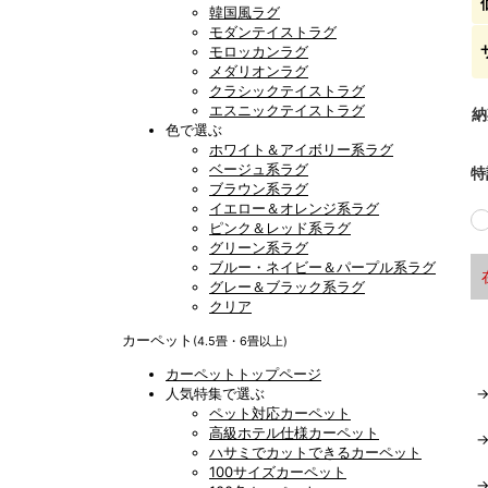
韓国風ラグ
モダンテイストラグ
モロッカンラグ
メダリオンラグ
クラシックテイストラグ
エスニックテイストラグ
納
色で選ぶ
ホワイト＆アイボリー系ラグ
ベージュ系ラグ
特
ブラウン系ラグ
イエロー＆オレンジ系ラグ
ピンク＆レッド系ラグ
グリーン系ラグ
ブルー・ネイビー＆パープル系ラグ
グレー＆ブラック系ラグ
クリア
カーペット
(4.5畳・6畳以上)
カーペットトップページ
人気特集で選ぶ
ペット対応カーペット
高級ホテル仕様カーペット
ハサミでカットできるカーペット
100サイズカーペット