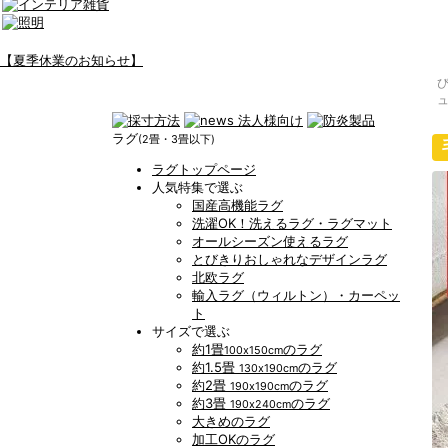
【夏季休業のお知らせ】
ラグ
(2畳・3畳以下)
ラグトップページ
人気特集で選ぶ
国産高機能ラグ
洗濯OK！洗えるラグ・ラグマット
オールシーズン使えるラグ
とびきりおしゃれなデザインラグ
北欧ラグ
輸入ラグ（ウィルトン）・カーペッ
ト
サイズで選ぶ
約1畳
のラグ
100x150cm
約1.5畳
のラグ
130x190cm
約2畳
のラグ
190x190cm
約3畳
のラグ
190x240cm
大きめのラグ
加工OKのラグ