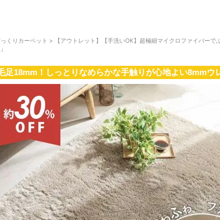
びっくりカーペット
>
【アウトレット】【手洗いOK】超極細マイクロファイバーでふ
ュ』
毛足18mm！しっとりなめらかな手触りが心地よい8mm