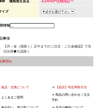
3,000円(税込)～
価格
価格表を見る
サイズ
期情報
記事項
【月～金（祝除く）正午までのご注文・ご入金確認】で当
日出荷●欠品除く
在庫切れ
→
返品・交換について
→
【必読】特定商取引法
→
商品の問い合わせ / 注文
→
よくあるご質問
予約
→
色や匂い、遊び毛について
→
当店の梱包について