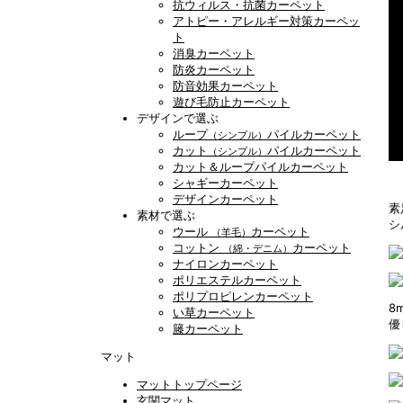
抗ウィルス・抗菌カーペット
アトピー・アレルギー対策カーペッ
ト
消臭カーペット
防炎カーペット
防音効果カーペット
遊び毛防止カーペット
デザインで選ぶ
ループ
パイルカーペット
（シンプル）
カット
パイルカーペット
（シンプル）
カット＆ループパイルカーペット
シャギーカーペット
デザインカーペット
素
素材で選ぶ
シ
ウール
カーペット
（羊毛）
コットン
カーペット
（綿・デニム）
ナイロンカーペット
ポリエステルカーペット
ポリプロピレンカーペット
8
い草カーペット
優
籐カーペット
マット
マットトップページ
玄関マット