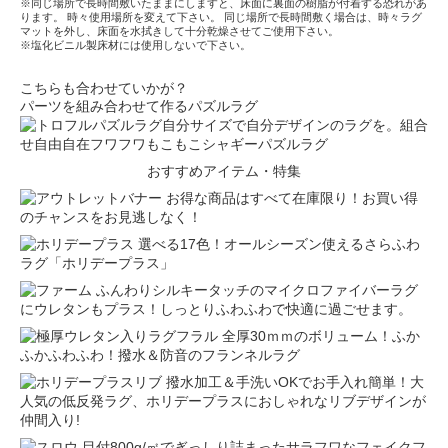
※同じ場所で長時間敷いたままにしますと、床面に裏面の樹脂が付着する恐れがあ
ります。 時々使用場所を変えて下さい。 同じ場所で長時間敷く場合は、時々ラグ
マットを外し、床面を水拭きして十分乾燥させてご使用下さい。
※塩化ビニル製床材には使用しないで下さい。
こちらも合わせていかが？
パーツを組み合わせて作るパズルラグ
自分サイズで自分デザインのラグを。組合
せ自由自在フワフワもこもこシャギーパズルラグ
おすすめアイテム・特集
お得な商品はすべて在庫限り！お買い得
のチャンスをお見逃しなく！
選べる17色！オールシーズン使えるさらふわ
ラグ「ホリデープラス」
ふんわりシルキータッチのマイクロファイバーラグ
にウレタンもプラス！しっとりふわふわで快適に過ごせます。
全厚30ｍｍのボリューム！ふか
ふかふわふわ！撥水＆防音のフランネルラグ
撥水加工＆手洗いOKでお手入れ簡単！大
人気の低反発ラグ、ホリデープラスにおしゃれなリブデザインが
仲間入り!
目付800g/㎡でぎっしり詰まったサラフワなフェイクフ