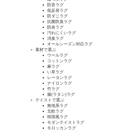
防音ラグ
低反発ラグ
防ダニラグ
抗菌防臭ラグ
防炎ラグ
汚れにくいラグ
消臭ラグ
オールシーズン対応ラグ
素材で選ぶ
ウールラグ
コットンラグ
麻ラグ
い草ラグ
レーヨンラグ
ナイロンラグ
竹ラグ
籐(ラタン)ラグ
テイストで選ぶ
無地系ラグ
北欧ラグ
韓国風ラグ
モダンテイストラグ
モロッカンラグ