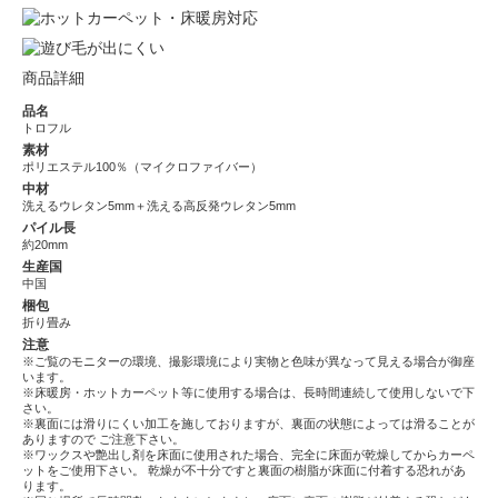
商品詳細
品名
トロフル
素材
ポリエステル100％（マイクロファイバー）
中材
洗えるウレタン5mm＋洗える高反発ウレタン5mm
パイル長
約20mm
生産国
中国
梱包
折り畳み
注意
※ご覧のモニターの環境、撮影環境により実物と色味が異なって見える場合が御座
います。
※床暖房・ホットカーペット等に使用する場合は、長時間連続して使用しないで下
さい。
※裏面には滑りにくい加工を施しておりますが、裏面の状態によっては滑ることが
ありますので ご注意下さい。
※ワックスや艶出し剤を床面に使用された場合、完全に床面が乾燥してからカーペ
ットをご使用下さい。 乾燥が不十分ですと裏面の樹脂が床面に付着する恐れがあ
ります。