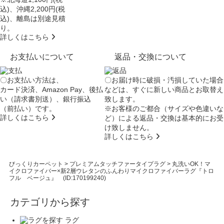
込)、沖縄2,200円(税
込)、離島は別途見積
り。
詳しくはこちら
お支払いについて
返品・交換について
〇お支払い方法は、
〇お届け時に破損・汚損していた場合
カード決済、Amazon Pay、後払
などは、すぐに新しい商品とお取替え
い（請求書別送）、銀行振込
致します。
（前払い）です。
※お客様のご都合（サイズや色違いな
詳しくはこちら
ど）による返品・交換は基本的にお受
け致しません。
詳しくはこちら
びっくりカーペット
>
プレミアムタッチファータイプラグ
>
丸洗いOK！マ
イクロファイバー×新2層ウレタンのふんわりマイクロファイバーラグ『トロ
フル ベージュ』 (ID:170199240)
カテゴリから探す
ラグ