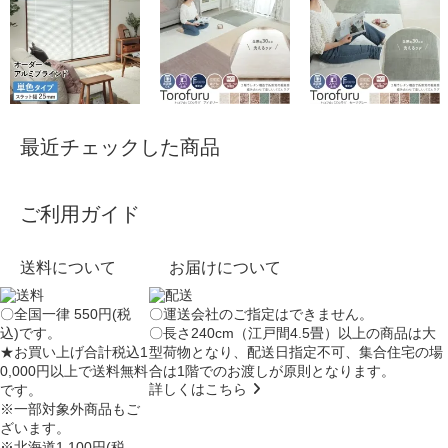
最近チェックした商品
ご利用ガイド
送料について
お届けについて
〇全国一律 550円(税
〇運送会社のご指定はできません。
込)です。
〇長さ240cm（江戸間4.5畳）以上の商品は大
★お買い上げ合計税込1
型荷物となり、
配送日指定不可
、集合住宅の場
0,000円以上で送料無料
合は
1階でのお渡し
が原則となります。
詳しくはこちら
です。
※一部対象外商品もご
ざいます。
※北海道1,100円(税