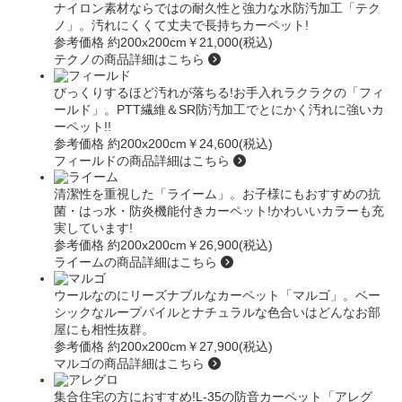
ナイロン素材ならではの耐久性と強力な水防汚加工
「テク
ノ」
。汚れにくくて丈夫で長持ちカーペット!
参考価格 約200x200cm
￥21,000(税込)
テクノの商品詳細はこちら
びっくりするほど汚れが落ちる!お手入れラクラクの
「フィ
ールド」
。PTT繊維＆SR防汚加工でとにかく汚れに強いカ
ーペット!!
参考価格 約200x200cm
￥24,600(税込)
フィールドの商品詳細はこちら
清潔性を重視した
「ライーム」
。お子様にもおすすめの抗
菌・はっ水・防炎機能付きカーペット!かわいいカラーも充
実しています!
参考価格 約200x200cm
￥26,900(税込)
ライームの商品詳細はこちら
ウールなのにリーズナブルなカーペット
「マルゴ」
。ベー
シックなループパイルとナチュラルな色合いはどんなお部
屋にも相性抜群。
参考価格 約200x200cm
￥27,900(税込)
マルゴの商品詳細はこちら
集合住宅の方におすすめ!L-35の防音カーペット
「アレグ