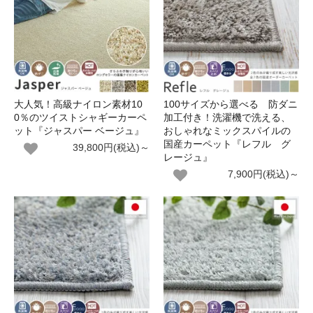
大人気！高級ナイロン素材10
100サイズから選べる 防ダニ
0％のツイストシャギーカーペ
加工付き！洗濯機で洗える、
ット『ジャスパー ベージュ』
おしゃれなミックスパイルの
国産カーペット『レフル グ
39,800円(税込)～
レージュ』
7,900円(税込)～