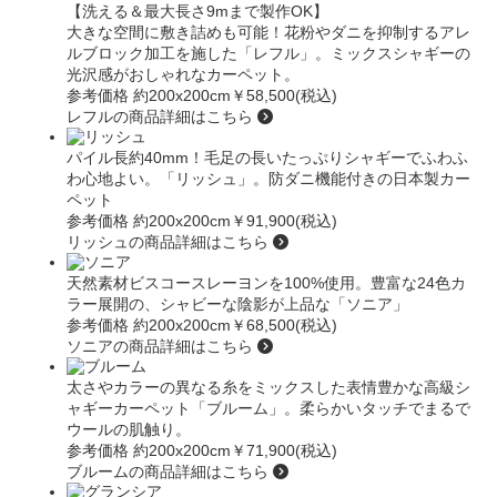
【洗える＆最大長さ9mまで製作OK】
大きな空間に敷き詰めも可能！花粉やダニを抑制するアレ
ルブロック加工を施した
「レフル」
。ミックスシャギーの
光沢感がおしゃれなカーペット。
参考価格 約200x200cm
￥58,500(税込)
レフルの商品詳細はこちら
パイル長約40mm！毛足の長いたっぷりシャギーでふわふ
わ心地よい。
「リッシュ」
。防ダニ機能付きの日本製カー
ペット
参考価格 約200x200cm
￥91,900(税込)
リッシュの商品詳細はこちら
天然素材ビスコースレーヨンを100%使用。豊富な24色カ
ラー展開の、シャビーな陰影が上品な
「ソニア」
参考価格 約200x200cm
￥68,500(税込)
ソニアの商品詳細はこちら
太さやカラーの異なる糸をミックスした表情豊かな高級シ
ャギーカーペット
「ブルーム」
。柔らかいタッチでまるで
ウールの肌触り。
参考価格 約200x200cm
￥71,900(税込)
ブルームの商品詳細はこちら