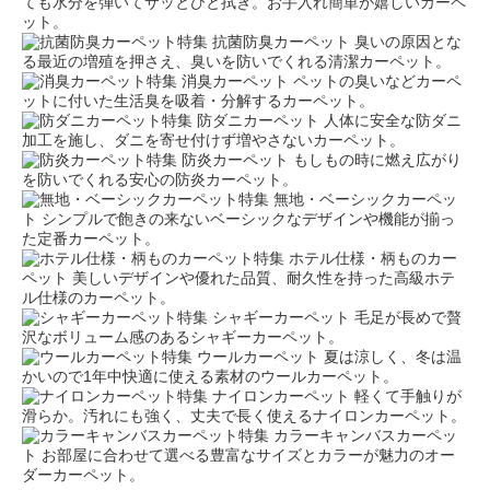
ても水分を弾いてサッとひと拭き。お手入れ簡単が嬉しいカーペ
ット。
抗菌防臭カーペット
臭いの原因とな
る最近の増殖を押さえ、臭いを防いでくれる清潔カーペット。
消臭カーペット
ペットの臭いなどカーペ
ットに付いた生活臭を吸着・分解するカーペット。
防ダニカーペット
人体に安全な防ダニ
加工を施し、ダニを寄せ付けず増やさないカーペット。
防炎カーペット
もしもの時に燃え広がり
を防いでくれる安心の防炎カーペット。
無地・ベーシックカーペッ
ト
シンプルで飽きの来ないベーシックなデザインや機能が揃っ
た定番カーペット。
ホテル仕様・柄ものカー
ペット
美しいデザインや優れた品質、耐久性を持った高級ホテ
ル仕様のカーペット。
シャギーカーペット
毛足が長めで贅
沢なボリューム感のあるシャギーカーペット。
ウールカーペット
夏は涼しく、冬は温
かいので1年中快適に使える素材のウールカーペット。
ナイロンカーペット
軽くて手触りが
滑らか。汚れにも強く、丈夫で長く使えるナイロンカーペット。
カラーキャンバスカーペッ
ト
お部屋に合わせて選べる豊富なサイズとカラーが魅力のオー
ダーカーペット。