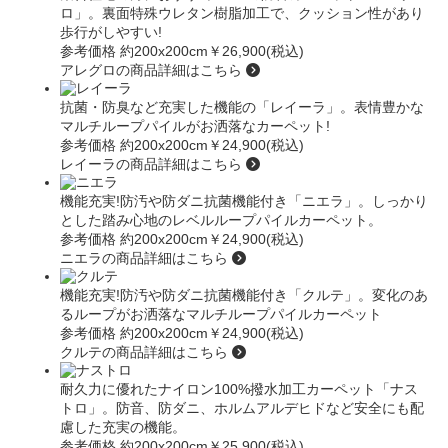
ロ」
。裏面特殊ウレタン樹脂加工で、クッション性があり
歩行がしやすい!
参考価格 約200x200cm
￥26,900(税込)
アレグロの商品詳細はこちら
抗菌・防臭など充実した機能の
「レイーラ」
。表情豊かな
マルチループパイルがお洒落なカーペット!
参考価格 約200x200cm
￥24,900(税込)
レイーラの商品詳細はこちら
機能充実!防汚や防ダニ抗菌機能付き
「ニエラ」
。しっかり
とした踏み心地のレベルループパイルカーペット。
参考価格 約200x200cm
￥24,900(税込)
ニエラの商品詳細はこちら
機能充実!防汚や防ダニ抗菌機能付き
「クルテ」
。変化のあ
るループがお洒落なマルチループパイルカーペット
参考価格 約200x200cm
￥24,900(税込)
クルテの商品詳細はこちら
耐久力に優れたナイロン100%撥水加工カーペット
「ナス
トロ」
。防音、防ダニ、ホルムアルデヒドなど安全にも配
慮した充実の機能。
参考価格 約200x200cm
￥25,900(税込)