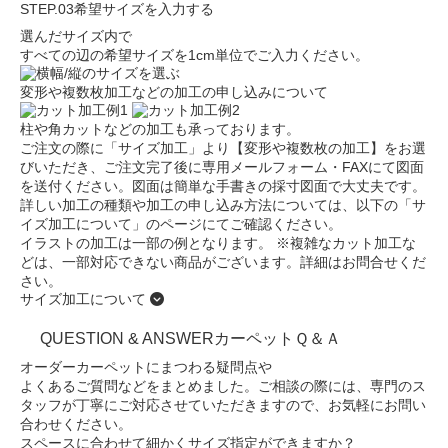
STEP.03
希望サイズを入力する
選んだサイズ内で
すべての辺の希望サイズを
1cm単位でご入力ください。
変形や複数枚加工などの加工の申し込みについて
柱や角カットなどの加工も承っております。
ご注文の際に
「サイズ加工」
より
【変形や複数枚の加工】
をお選
びいただき、ご注文完了後に専用メールフォーム・FAXにて図面
を送付ください。図面は簡単な手書きの採寸図面で大丈夫です。
詳しい加工の種類や加工の申し込み方法
については、以下の「サ
イズ加工について」のページにてご確認ください。
イラストの加工は一部の例となります。
※複雑なカット加工な
どは、一部対応できない商品がございます。詳細はお問合せくだ
さい。
サイズ加工について
QUESTION & ANSWER
カーペットＱ＆Ａ
オーダーカーペットにまつわる疑問点や
よくあるご質問などをまとめました。
ご相談の際には、専門のス
タッフが丁寧にご対応させて
いただきますので、お気軽にお問い
合わせください。
スペースに合わせて細かくサイズ指定ができますか？