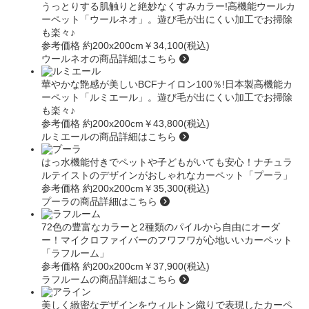
うっとりする肌触りと絶妙なくすみカラー!高機能ウールカ
ーペット
「ウールネオ」
。遊び毛が出にくい加工でお掃除
も楽々♪
参考価格 約200x200cm
￥34,100(税込)
ウールネオの商品詳細はこちら
華やかな艶感が美しいBCFナイロン100％!日本製高機能カ
ーペット
「ルミエール」
。遊び毛が出にくい加工でお掃除
も楽々♪
参考価格 約200x200cm
￥43,800(税込)
ルミエールの商品詳細はこちら
はっ水機能付きでペットや子どもがいても安心！ナチュラ
ルテイストのデザインがおしゃれなカーペット
「プーラ」
参考価格 約200x200cm
￥35,300(税込)
プーラの商品詳細はこちら
72色の豊富なカラーと2種類のパイルから自由にオーダ
ー！マイクロファイバーのフワフワが心地いいカーペット
「ラフルーム」
参考価格 約200x200cm
￥37,900(税込)
ラフルームの商品詳細はこちら
美しく緻密なデザインをウィルトン織りで表現したカーペ