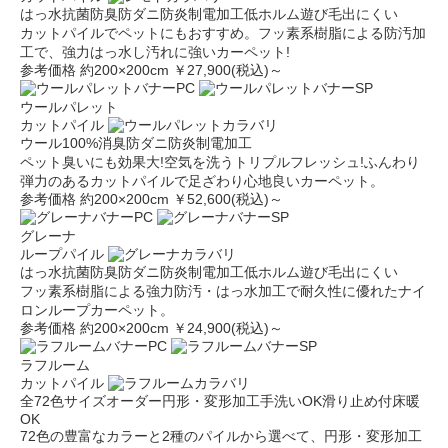
はっ水
抗菌防臭
防ダニ
防炎
制電加工
低ホルム
遊び毛出にくい
カットパイルでペットにもおすすめ。フッ素系樹脂による防汚加
工で、強力はっ水し汚れに強いカーペット!
参考価格 約200×200cm ￥27,900(税込)～
ウールパレット
カットパイル
ウール100%
消臭
防ダニ
防炎
制電加工
ペット臭いにも効果大!空気を洗うトリプルフレッシュ!ふんわり
弾力のあるカットパイルで足ざわり心地良いカーペット。
参考価格 約200×200cm ￥52,600(税込)～
グレーナ
ループパイル
はっ水
抗菌防臭
防ダニ
防炎
制電加工
低ホルム
遊び毛出にくい
フッ素系樹脂による強力防汚・はっ水加工で耐久性に優れたナイ
ロンループカーペット。
参考価格 約200×200cm ￥24,900(税込)～
ラフルーム
カットパイル
全72色
サイズオーダー
円形・変形加工
手洗いOK
滑り止め付
床暖
OK
72色の豊富なカラーと2種のパイルから選べて、円形・変形加工