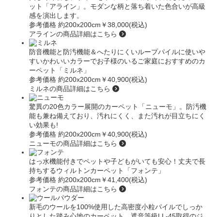
ット
「アライン」
。モダンな柄と落ち着いた色合いが高級
感を演出します。
参考価格 約200x200cm
￥38,000(税込)
アラインの商品詳細はこちら
防音機能と防汚機能＆へたりにくいループパイルに使いや
すいかわいいカラーでお子様のいるご家庭におすすめのカ
ーペット
「ミルネ」
参考価格 約200x200cm
￥40,900(税込)
ミルネの商品詳細はこちら
驚異の20色カラー展開のカーペット
「ニューモ」
。防汚機
能も兼ね備えており、汚れにくく、また汚れが目立ちにく
い効果も!
参考価格 約200x200cm
￥40,900(税込)
ニューモの商品詳細はこちら
はっ水機能付きでペットや子どもがいても安心！丈夫で長
持ちするウィルトンカーペット
「フォンテ」
参考価格 約200x200cm
￥41,400(税込)
フォンテの商品詳細はこちら
新毛のウールを100%使用した高密度小粒パイルでしっか
りとした踏み心地のカーペット。遮音等級LL-45取得のジ