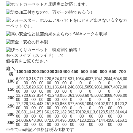
右へスワイプ（スライド）して
価格表をご覧ください
縦 ＼
100
150
200
250
300
350
400
450
500
550
600
650
700
横
6,90
10,3
13,7
17,2
20,6
24,0
27,8
31,10
34,40
37,70
41,20
44,60
48,00
100
0
00
00
00
00
00
00
0
0
0
0
0
0
10,3
15,8
20,6
26,1
31,1
36,6
41,2
46,60
51,50
56,90
61,90
67,40
72,00
150
00
00
00
00
00
00
00
0
0
0
0
0
0
13,7
20,6
27,8
34,4
41,2
48,0
55,3
61,90
68,60
75,50
82,30
89,40
96,00
200
00
00
00
00
00
00
00
0
0
0
0
0
0
17,2
26,1
34,4
43,2
51,5
60,8
68,6
77,50
86,10
94,90
102,9
111,8
120,2
250
00
00
00
00
00
00
00
0
0
0
00
00
00
20,6
31,1
41,2
51,5
61,9
72,1
82,3
92,70
102,9
113,6
123,5
133,8
144,4
300
00
00
00
00
00
00
00
0
00
00
00
00
00
24,0
36,6
48,0
60,8
72,0
84,4
96,0
108,4
120,2
132,4
144,4
156,5
168,1
350
00
00
00
00
00
00
00
00
00
00
00
00
00
※全てcm表記／価格は税込価格です