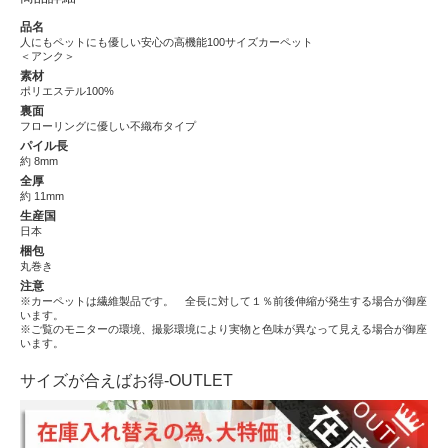
品名
人にもペットにも優しい安心の高機能100サイズカーペット
＜アンク＞
素材
ポリエステル100%
裏面
フローリングに優しい不織布タイプ
パイル長
約 8mm
全厚
約 11mm
生産国
日本
梱包
丸巻き
注意
※カーペットは繊維製品です。 全長に対して１％前後伸縮が発生する場合が御座
います。
※ご覧のモニターの環境、撮影環境により実物と色味が異なって見える場合が御座
います。
サイズが合えばお得-OUTLET