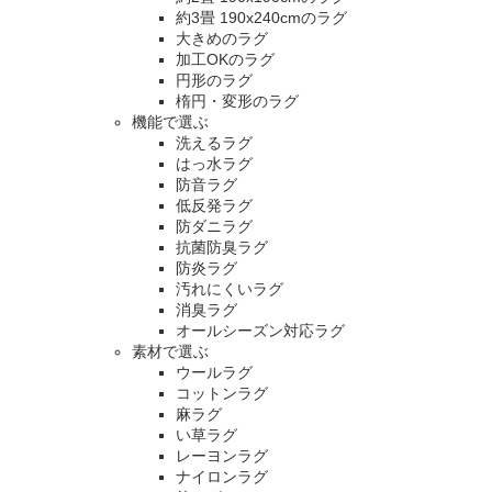
約3畳 190x240cmのラグ
大きめのラグ
加工OKのラグ
円形のラグ
楕円・変形のラグ
機能で選ぶ
洗えるラグ
はっ水ラグ
防音ラグ
低反発ラグ
防ダニラグ
抗菌防臭ラグ
防炎ラグ
汚れにくいラグ
消臭ラグ
オールシーズン対応ラグ
素材で選ぶ
ウールラグ
コットンラグ
麻ラグ
い草ラグ
レーヨンラグ
ナイロンラグ