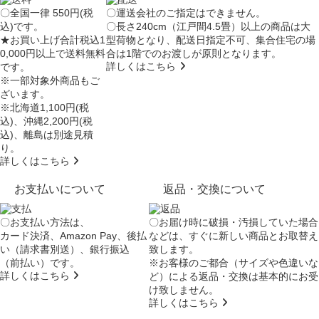
〇全国一律 550円(税
〇運送会社のご指定はできません。
込)です。
〇長さ240cm（江戸間4.5畳）以上の商品は大
★お買い上げ合計税込1
型荷物となり、
配送日指定不可
、集合住宅の場
0,000円以上で送料無料
合は
1階でのお渡し
が原則となります。
詳しくはこちら
です。
※一部対象外商品もご
ざいます。
※北海道1,100円(税
込)、沖縄2,200円(税
込)、離島は別途見積
り。
詳しくはこちら
お支払いについて
返品・交換について
〇お支払い方法は、
〇お届け時に破損・汚損していた場合
カード決済、Amazon Pay、後払
などは、すぐに新しい商品とお取替え
い（請求書別送）、銀行振込
致します。
（前払い）です。
※お客様のご都合（サイズや色違いな
詳しくはこちら
ど）による返品・交換は基本的にお受
け致しません。
詳しくはこちら