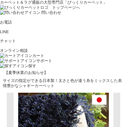
カーペット＆ラグ通販の大型専門店「びっくりカーペット」
問い合わせ
お電話
LINE
チャット
オンライン相談
カート
サポート
探す
【夏季休業のお知らせ】
サイズの指定ができる日本製！太さと色が違う糸をミックスした表
情豊かなシャギーカーペット