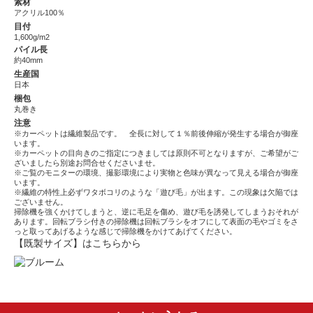
素材
アクリル100％
目付
1,600g/m2
パイル長
約40mm
生産国
日本
梱包
丸巻き
注意
※カーペットは繊維製品です。 全長に対して１％前後伸縮が発生する場合が御座
います。
※カーペットの目向きのご指定につきましては原則不可となりますが、ご希望がご
ざいましたら別途お問合せくださいませ。
※ご覧のモニターの環境、撮影環境により実物と色味が異なって見える場合が御座
います。
※繊維の特性上必ずワタボコリのような「遊び毛」が出ます。この現象は欠陥では
ございません。
掃除機を強くかけてしまうと、逆に毛足を傷め、遊び毛を誘発してしまうおそれが
あります。回転ブラシ付きの掃除機は回転ブラシをオフにして表面の毛やゴミをさ
っと取ってあげるような感じで掃除機をかけてあげてください。
【既製サイズ】はこちらから