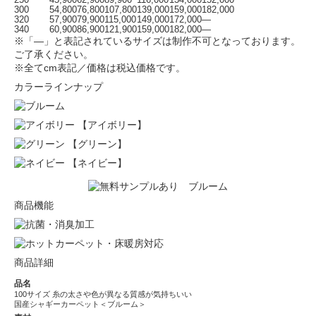
250
45,900
62,900
89,900
116,000
134,000
152,000
300
54,800
76,800
107,800
139,000
159,000
182,000
320
57,900
79,900
115,000
149,000
172,000
—
340
60,900
86,900
121,900
159,000
182,000
—
※「—」と表記されているサイズは制作不可となっております。
ご了承ください。
※全てcm表記／価格は税込価格です。
カラーラインナップ
【アイボリー】
【グリーン】
【ネイビー】
商品機能
商品詳細
品名
100サイズ 糸の太さや色が異なる質感が気持ちいい
国産シャギーカーペット＜ブルーム＞