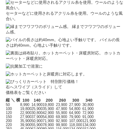
セーターなどに使用されるアクリル糸を使用。ウールのような風
合い。
縁までフワフワのボリュー
ム感。
パイルの長
さは約40mm。心地よい手触りです。
ホットカ
ーペット・床暖房対応。
右へスワイプ（スライド）して
価格表をご覧ください
縦 ＼ 横
100
140
200
260
300
340
50
8,990
14,900
19,800
23,900
27,900
30,800
100
19,800
25,900
35,900
47,900
54,800
61,900
120
22,900
30,800
42,900
55,900
64,900
72,900
150
27,900
37,900
54,800
69,900
79,900
91,000
200
35,900
50,900
71,900
92,900
107,000
121,900
220
39,900
55,900
78,900
99,900
118,000
134,000