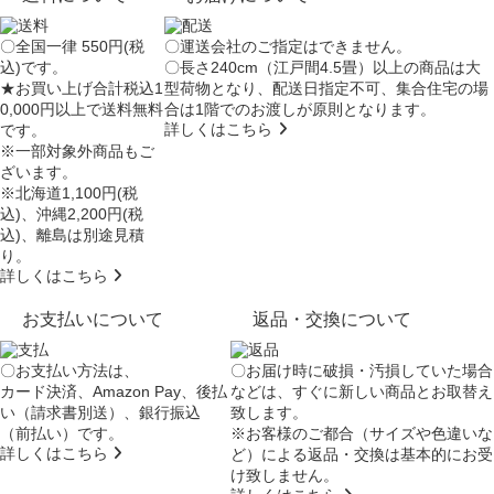
〇全国一律 550円(税
〇運送会社のご指定はできません。
込)です。
〇長さ240cm（江戸間4.5畳）以上の商品は大
★お買い上げ合計税込1
型荷物となり、
配送日指定不可
、集合住宅の場
0,000円以上で送料無料
合は
1階でのお渡し
が原則となります。
詳しくはこちら
です。
※一部対象外商品もご
ざいます。
※北海道1,100円(税
込)、沖縄2,200円(税
込)、離島は別途見積
り。
詳しくはこちら
お支払いについて
返品・交換について
〇お支払い方法は、
〇お届け時に破損・汚損していた場合
カード決済、Amazon Pay、後払
などは、すぐに新しい商品とお取替え
い（請求書別送）、銀行振込
致します。
（前払い）です。
※お客様のご都合（サイズや色違いな
詳しくはこちら
ど）による返品・交換は基本的にお受
け致しません。