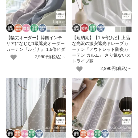
【幅丈オーダー】韓国インテ
【短納期】【1.5倍ひだ】上品
リアになじむ1級遮光オーダー
な光沢の激安遮光ドレープカ
カーテン『ルピナ』 1.5倍ヒダ
ーテン『アウトレット防炎カ
ーテン カルム』 さり気ないス
2,990円(税込)～
トライプ柄
2,990円(税込)～