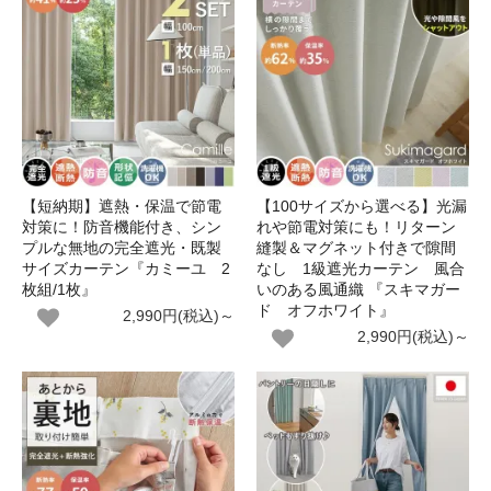
【短納期】遮熱・保温で節電
【100サイズから選べる】光漏
対策に！防音機能付き、シン
れや節電対策にも！リターン
プルな無地の完全遮光・既製
縫製＆マグネット付きで隙間
サイズカーテン『カミーユ 2
なし 1級遮光カーテン 風合
枚組/1枚』
いのある風通織 『スキマガー
ド オフホワイト』
2,990円(税込)～
2,990円(税込)～