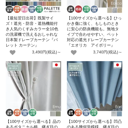
【最短翌日出荷】既製サイ
【100サイズから選べる】ひっ
ズ！遮光・防音・遮熱機能付
かき傷に強く、もしものとき
き人気のくすみカラー全10色
に安心の防炎機能も。無地タ
の洗濯機で洗えるおしゃれな
イプで合わせやすい、ペット
日本製ドレープカーテン『パ
対応の遮光ドレープカーテン
レット カーテン』
『エオリカ アイボリー』
3,490円(税込)～
3,740円(税込)～
【100サイズから選べる】品の
【100サイズから選べる】凹凸
あるボタニカル柄。継ぎ目の
のある幾何学模様。継ぎ目の