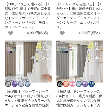
【100サイズから選べる】【1.
【100サイズから選べる】【1.
5倍ひだ】朝まで安眠の完全遮
5倍ひだ】裾に幾何学柄をあし
光！北欧モダン2柄のおしゃれ
らった、北欧風完全遮光オー
なドレープカーテン『ニュア
ダーカーテン『ニュアンスト
ンストーンシリーズ モロッ
ーンシリーズ エッジ / ルラ
カン / ベニワレン』
ス』
4,990円(税込)～
4,990円(税込)～
【短納期】ドレープ＋レース
【短納期】ドレープ＋レース
の4枚セット！程よい遮光とU
の4枚セット！遮光＆断熱・保
Vカット機能を持つカラーバリ
温効果が優秀なシンプルな無
エーション豊富な無地の既製
地の既製カーテンセット『カ