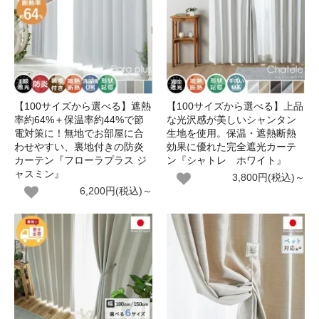
【100サイズから選べる】遮熱
【100サイズから選べる】上品
率約64%＋保温率約44%で節
な光沢感が美しいシャンタン
電対策に！無地でお部屋に合
生地を使用。保温・遮熱断熱
わせやすい、裏地付きの防炎
効果に優れた完全遮光カーテ
カーテン『フローラプラス ジ
ン『シャトレ ホワイト』
ャスミン』
3,800円(税込)～
6,200円(税込)～