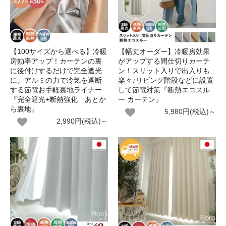
【100サイズから選べる】冷暖
【幅丈オーダー】冷暖房効果
房効率アップ！カーテンの裏
がアップする間仕切りカーテ
に後付けするだけで完全遮光
ン！スリット入りで出入りも
に。アルミの力で冷気を遮断
楽々♪リビング階段などに設置
する節電お手軽裏地ライナー
して節電対策『断熱エコスル
『完全遮光+断熱強化 あとか
ー カーテン』
ら裏地』
5,980円(税込)～
2,990円(税込)～