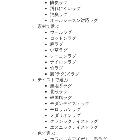
防炎ラグ
汚れにくいラグ
消臭ラグ
オールシーズン対応ラグ
素材で選ぶ
ウールラグ
コットンラグ
麻ラグ
い草ラグ
レーヨンラグ
ナイロンラグ
竹ラグ
籐(ラタン)ラグ
テイストで選ぶ
無地系ラグ
北欧ラグ
韓国風ラグ
モダンテイストラグ
モロッカンラグ
メダリオンラグ
クラシックテイストラグ
エスニックテイストラグ
色で選ぶ
ホワイト＆アイボリー系ラグ