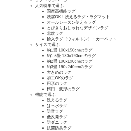
人気特集で選ぶ
国産高機能ラグ
洗濯OK！洗えるラグ・ラグマット
オールシーズン使えるラグ
とびきりおしゃれなデザインラグ
北欧ラグ
輸入ラグ（ウィルトン）・カーペット
サイズで選ぶ
約1畳 100x150cmのラグ
約1.5畳 130x190cmのラグ
約2畳 190x190cmのラグ
約3畳 190x240cmのラグ
大きめのラグ
加工OKのラグ
円形のラグ
楕円・変形のラグ
機能で選ぶ
洗えるラグ
はっ水ラグ
防音ラグ
低反発ラグ
防ダニラグ
抗菌防臭ラグ