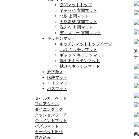
玄関マットトップ
ギャッベ 玄関マット
北欧 玄関マット
天然素材 玄関マット
洗える 玄関マット
ディズニー 玄関マット
キッチンマット
キッチンマットトップページ
北欧 キッチンマット
遮
ギャッベ キッチンマット
ナ
洗えるキッチンマット
拭けるキッチンマット
廊下敷き
階段マット
トイレマット
バスマット
タイルカーペット
フロアタイル
ダイニングラグ
クッションフロア
ジョイントマット
パズルマット
カーペット出張
商
敷き込み