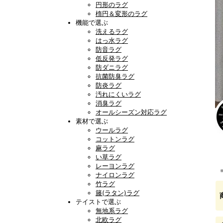
円形のラグ
楕円＆変形のラグ
機能で選ぶ
洗えるラグ
はっ水ラグ
防音ラグ
低反発ラグ
防ダニラグ
抗菌防臭ラグ
防炎ラグ
汚れにくいラグ
消臭ラグ
オールシーズン対応ラグ
素材で選ぶ
ウールラグ
コットンラグ
麻ラグ
い草ラグ
レーヨンラグ
ナイロンラグ
竹ラグ
籐(ラタン)ラグ
テイストで選ぶ
無地系ラグ
北欧ラグ