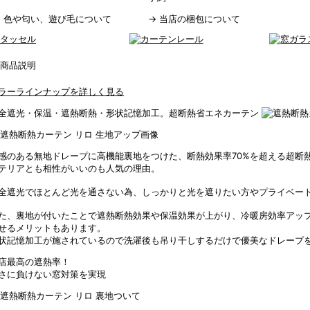
→
色や匂い、遊び毛について
→
当店の梱包について
ラーラインナップを詳しく見る
全遮光・保温・遮熱断熱・形状記憶加工。超断熱省エネカーテン
感のある無地ドレープに高機能裏地をつけた、断熱効果率70%を超える超断
テリアとも相性がいいのも人気の理由。
全遮光でほとんど光を通さない為、しっかりと光を遮りたい方やプライベー
た、裏地が付いたことで遮熱断熱効果や保温効果が上がり、冷暖房効率アッ
せるメリットもあります。
状記憶加工が施されているので洗濯後も吊り干しするだけで優美なドレープ
店最高の遮熱率！
さに負けない窓対策を実現