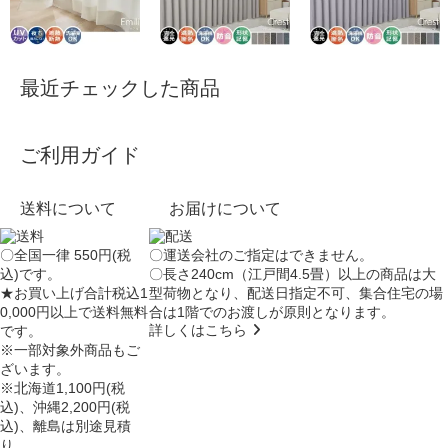
最近チェックした商品
ご利用ガイド
送料について
お届けについて
〇全国一律 550円(税
〇運送会社のご指定はできません。
込)です。
〇長さ240cm（江戸間4.5畳）以上の商品は大
★お買い上げ合計税込1
型荷物となり、
配送日指定不可
、集合住宅の場
0,000円以上で送料無料
合は
1階でのお渡し
が原則となります。
詳しくはこちら
です。
※一部対象外商品もご
ざいます。
※北海道1,100円(税
込)、沖縄2,200円(税
込)、離島は別途見積
り。