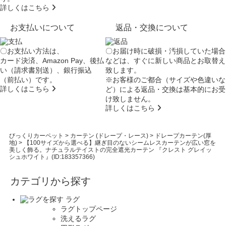
詳しくはこちら
お支払いについて
返品・交換について
〇お支払い方法は、
〇お届け時に破損・汚損していた場合
カード決済、Amazon Pay、後払
などは、すぐに新しい商品とお取替え
い（請求書別送）、銀行振込
致します。
（前払い）です。
※お客様のご都合（サイズや色違いな
詳しくはこちら
ど）による返品・交換は基本的にお受
け致しません。
詳しくはこちら
びっくりカーペット
>
カーテン (ドレープ・レース)
>
ドレープカーテン(厚
地)
>
【100サイズから選べる】継ぎ目のないシームレスカーテンが広い窓を
美しく飾る。ナチュラルテイストの完全遮光カーテン 『クレスト グレイッ
シュホワイト』(ID:183357366)
カテゴリから探す
ラグ
ラグトップページ
洗えるラグ