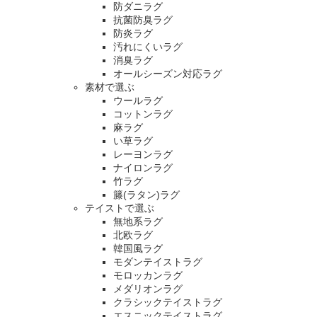
防ダニラグ
抗菌防臭ラグ
防炎ラグ
汚れにくいラグ
消臭ラグ
オールシーズン対応ラグ
素材で選ぶ
ウールラグ
コットンラグ
麻ラグ
い草ラグ
レーヨンラグ
ナイロンラグ
竹ラグ
籐(ラタン)ラグ
テイストで選ぶ
無地系ラグ
北欧ラグ
韓国風ラグ
モダンテイストラグ
モロッカンラグ
メダリオンラグ
クラシックテイストラグ
エスニックテイストラグ