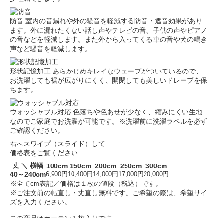
防音
室内の音漏れや外の騒音を軽減する防音・遮音効果があり
ます。外に漏れたくない話し声やテレビの音、子供の声やピアノ
の音などを軽減します。また外から入ってくる車の音や犬の鳴き
声など騒音を軽減します。
形状記憶加工
あらかじめキレイなウェーブがついているので、
お洗濯しても裾が広がりにくく、開閉しても美しいドレープを保
ちます。
ウォッシャブル対応
色落ちや色あせが少なく、縮みにくい生地
なのでご家庭でお洗濯が可能です。※洗濯前に洗濯ラベルを必ず
ご確認ください。
右へスワイプ（スライド）して
価格表をご覧ください
丈 ＼ 横幅
100cm
150cm
200cm
250cm
300cm
40～240cm
6,900円
10,400円
14,000円
17,000円
20,000円
※全てcm表記／価格は１枚の値段（税込）です。
※ご注文前の幅直し・丈直し無料です。ご希望の際は、希望サイ
ズを入力ください。