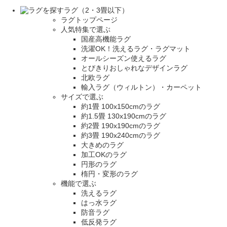
ラグ（2・3畳以下）
ラグトップページ
人気特集で選ぶ
国産高機能ラグ
洗濯OK！洗えるラグ・ラグマット
オールシーズン使えるラグ
とびきりおしゃれなデザインラグ
北欧ラグ
輸入ラグ（ウィルトン）・カーペット
サイズで選ぶ
約1畳 100x150cmのラグ
約1.5畳 130x190cmのラグ
約2畳 190x190cmのラグ
約3畳 190x240cmのラグ
大きめのラグ
加工OKのラグ
円形のラグ
楕円・変形のラグ
機能で選ぶ
洗えるラグ
はっ水ラグ
防音ラグ
低反発ラグ