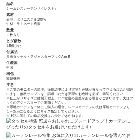
品名
シームレスカーテン『クレスト』
素材
表地：ポリエステル100％
中材：ラミネート樹脂
数量
１枚入り
ヒダ倍数
1.5倍ひだ
付属品
共布タッセル・アジャスターフックA or B
生産国
中国
梱包
簡易梱包
注意
※ご覧のモニターの環境、撮影環境により実物と色味が異なって見える場合が御座
います。無料サンプルをご請求いただき実際のお色味を必ずご確認ください。
※仕上がりサイズは縫製工程上、1cm程度の誤差がある場合がございます。丈はフ
ックのアジャスターでご調節ください。
※厚地カーテンを一緒にご購入の場合、レースカーテンの丈は厚地カーテンより-
１～2cmになるようにサイズ指定してください。
※上記に関しての返品交換はお受けできかねます。
窓辺をおしゃれにグレードアップ！カーテンに
ぴったりのタッセルをお選びいただけます♪
お気に入りのカーテンレールを選んでお