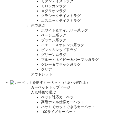
モダンテイストラグ
モロッカンラグ
メダリオンラグ
クラシックテイストラグ
エスニックテイストラグ
色で選ぶ
ホワイト＆アイボリー系ラグ
ベージュ系ラグ
ブラウン系ラグ
イエロー＆オレンジ系ラグ
ピンク＆レッド系ラグ
グリーン系ラグ
ブルー・ネイビー＆パープル系ラグ
グレー＆ブラック系ラグ
クリア
アウトレット
カーペット（4.5・6畳以上）
カーペットトップページ
人気特集で選ぶ
ペット対応カーペット
高級ホテル仕様カーペット
ハサミでカットできるカーペット
100サイズカーペット