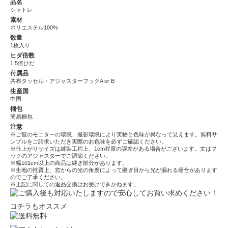
品名
シャトレ
素材
ポリエステル100%
数量
1枚入り
ヒダ倍数
1.5倍ひだ
付属品
共布タッセル・アジャスターフックA or B
生産国
中国
梱包
簡易梱包
注意
※ご覧のモニターの環境、撮影環境により実物と色味が異なって見えます。無料サ
ンプルをご請求いただき実際のお色味を必ずご確認ください。
※仕上がりサイズは縫製工程上、1cm程度の誤差がある場合がございます。丈はフ
ックのアジャスターでご調節ください。
※幅101cm以上の商品は継ぎ部分があります。
※生地の性質上、窓からの光の角度によって継ぎ目から光が漏れる場合があります
のでご了承ください。
※上記に関しての返品交換はお受けできかねます。
コチラもオススメ