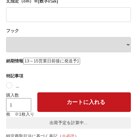
丈指定（cm）※[数字のみ]
フック
納期情報
特記事項
＿
購入数
カートに入れる
枚 ※1枚入り
出荷予定を計算中...
特定商取引法に基づく表記（
※必読
）