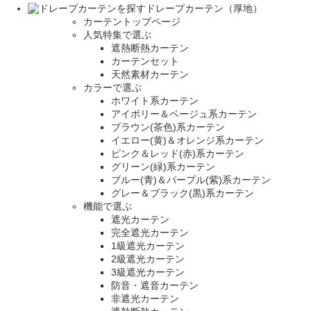
ドレープカーテン（厚地）
カーテントップページ
人気特集で選ぶ
遮熱断熱カーテン
カーテンセット
天然素材カーテン
カラーで選ぶ
ホワイト系カーテン
アイボリー＆ベージュ系カーテン
ブラウン(茶色)系カーテン
イエロー(黄)＆オレンジ系カーテン
ピンク＆レッド(赤)系カーテン
グリーン(緑)系カーテン
ブルー(青)＆パープル(紫)系カーテン
グレー＆ブラック(黒)系カーテン
機能で選ぶ
遮光カーテン
完全遮光カーテン
1級遮光カーテン
2級遮光カーテン
3級遮光カーテン
防音・遮音カーテン
非遮光カーテン