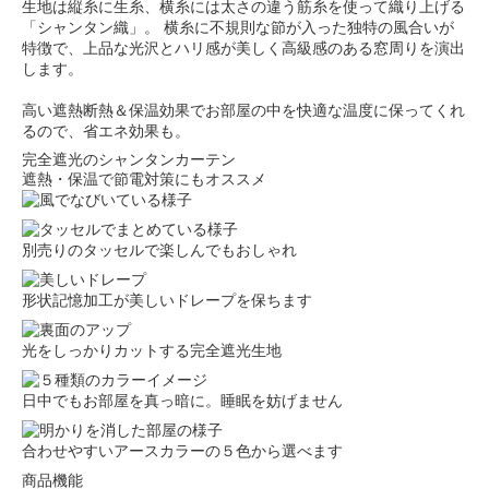
生地は縦糸に生糸、横糸には太さの違う筋糸を使って織り上げる
「シャンタン織」。 横糸に不規則な節が入った独特の風合いが
特徴で、上品な光沢とハリ感が美しく高級感のある窓周りを演出
します。
高い遮熱断熱＆保温効果でお部屋の中を快適な温度に保ってくれ
るので、省エネ効果も。
完全遮光のシャンタンカーテン
遮熱・保温で節電対策にもオススメ
別売りのタッセルで楽しんでもおしゃれ
形状記憶加工が美しいドレープを保ちます
光をしっかりカットする完全遮光生地
日中でもお部屋を真っ暗に。睡眠を妨げません
合わせやすいアースカラーの５色から選べます
商品機能