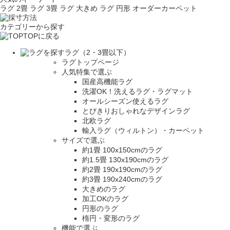
ラグ 2畳
ラグ 3畳
ラグ 大きめ
ラグ 円形
オーダーカーペット
カテゴリーから探す
TOPに戻る
ラグ（2・3畳以下）
ラグトップページ
人気特集で選ぶ
国産高機能ラグ
洗濯OK！洗えるラグ・ラグマット
オールシーズン使えるラグ
とびきりおしゃれなデザインラグ
北欧ラグ
輸入ラグ（ウィルトン）・カーペット
サイズで選ぶ
約1畳 100x150cmのラグ
約1.5畳 130x190cmのラグ
約2畳 190x190cmのラグ
約3畳 190x240cmのラグ
大きめのラグ
加工OKのラグ
円形のラグ
楕円・変形のラグ
機能で選ぶ