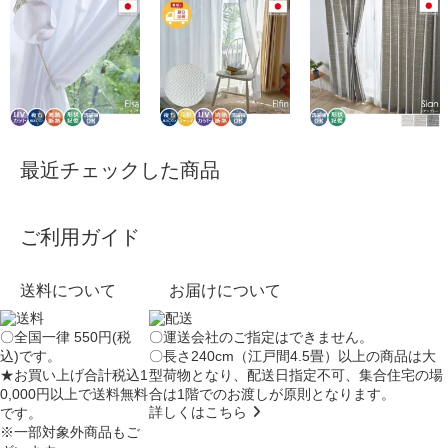
最近チェックした商品
ご利用ガイド
送料について
お届けについて
〇全国一律 550円(税
〇運送会社のご指定はできません。
込)です。
〇長さ240cm（江戸間4.5畳）以上の商品は大
★お買い上げ合計税込1
型荷物となり、
配送日指定不可
、集合住宅の場
0,000円以上で送料無料
合は
1階でのお渡し
が原則となります。
詳しくはこちら
です。
※一部対象外商品もご