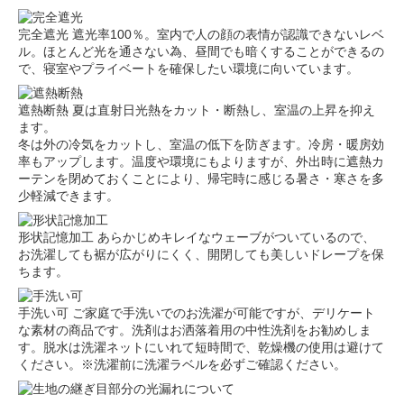
完全遮光
遮光率100％。室内で人の顔の表情が認識できないレベ
ル。ほとんど光を通さない為、昼間でも暗くすることができるの
で、寝室やプライベートを確保したい環境に向いています。
遮熱断熱
夏は直射日光熱をカット・断熱し、室温の上昇を抑え
ます。
冬は外の冷気をカットし、室温の低下を防ぎます。冷房・暖房効
率もアップします。温度や環境にもよりますが、外出時に遮熱カ
ーテンを閉めておくことにより、帰宅時に感じる暑さ・寒さを多
少軽減できます。
形状記憶加工
あらかじめキレイなウェーブがついているので、
お洗濯しても裾が広がりにくく、開閉しても美しいドレープを保
ちます。
手洗い可
ご家庭で手洗いでのお洗濯が可能ですが、デリケート
な素材の商品です。洗剤はお洒落着用の中性洗剤をお勧めしま
す。脱水は洗濯ネットにいれて短時間で、乾燥機の使用は避けて
ください。※洗濯前に洗濯ラベルを必ずご確認ください。