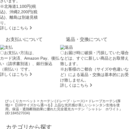
ざいます。
※北海道1,100円(税
込)、沖縄2,200円(税
込)、離島は別途見積
り。
詳しくはこちら
お支払いについて
返品・交換について
〇お支払い方法は、
〇お届け時に破損・汚損していた場合
カード決済、Amazon Pay、後払
などは、すぐに新しい商品とお取替え
い（請求書別送）、銀行振込
致します。
（前払い）です。
※お客様のご都合（サイズや色違いな
詳しくはこちら
ど）による返品・交換は基本的にお受
け致しません。
詳しくはこちら
びっくりカーペット
>
カーテン (ドレープ・レース)
>
ドレープカーテン(厚
地)
>
【100サイズから選べる】上品な光沢感が美しいシャンタン生地を使
用。保温・遮熱断熱効果に優れた完全遮光カーテン『シャトレ ホワイト』
(ID:184527034)
カテゴリから探す