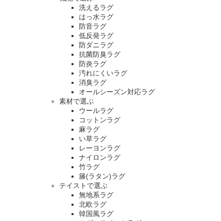
洗えるラグ
はっ水ラグ
防音ラグ
低反発ラグ
防ダニラグ
抗菌防臭ラグ
防炎ラグ
汚れにくいラグ
消臭ラグ
オールシーズン対応ラグ
素材で選ぶ
ウールラグ
コットンラグ
麻ラグ
い草ラグ
レーヨンラグ
ナイロンラグ
竹ラグ
籐(ラタン)ラグ
テイストで選ぶ
無地系ラグ
北欧ラグ
韓国風ラグ