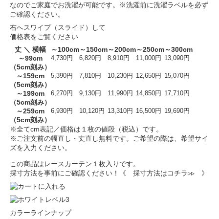
なのでご家庭でお洗濯が可能です。※洗濯前に洗濯ラベルを必ず
ご確認ください。
右へスワイプ（スライド）して
価格表をご覧ください
丈 ＼ 横幅
～100cm
～150cm
～200cm
～250cm
～300cm
～99cm
4,730円
6,820円
8,910円
11,000円
13,090円
（5cm刻み）
～159cm
5,390円
7,810円
10,230円
12,650円
15,070円
（5cm刻み）
～199cm
6,270円
9,130円
11,990円
14,850円
17,710円
（5cm刻み）
～259cm
6,930円
10,120円
13,310円
16,500円
19,690円
（5cm刻み）
※全てcm表記／価格は１枚の値段（税込）です。
※ご注文前の幅直し・丈直し無料です。ご希望の際は、希望サイ
ズを入力ください。
この商品はレースカーテン１枚入りです。
採寸方法を事前にご確認ください！
《 採寸方法はコチラ▹▹ 》
カラーラインナップ