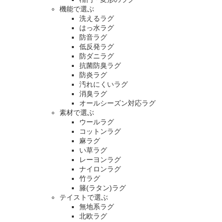
機能で選ぶ
洗えるラグ
はっ水ラグ
防音ラグ
低反発ラグ
防ダニラグ
抗菌防臭ラグ
防炎ラグ
汚れにくいラグ
消臭ラグ
オールシーズン対応ラグ
素材で選ぶ
ウールラグ
コットンラグ
麻ラグ
い草ラグ
レーヨンラグ
ナイロンラグ
竹ラグ
籐(ラタン)ラグ
テイストで選ぶ
無地系ラグ
北欧ラグ