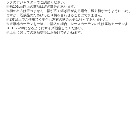
ックのアジャスターでご調節ください。
※幅101cm以上の商品は継ぎ部分があります。
※柄の出方は選べません。幅が広く継ぎ目がある場合、極力柄が合うようにいたし
ますが、既成品のためぴったり柄を合わせることはできません。
※2枚以上でご使用頂く場合も左右の柄合わせは行っておりません。
※※厚地カーテンを一緒にご購入の場合、レースカーテンの丈は厚地カーテンよ
り-１～2cmになるようにサイズ指定してください。
※上記に関しての返品交換はお受けできかねます。