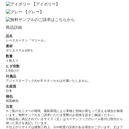
【アイボリー】
【グレー】
商品詳細
品名
レースカーテン『マリール』
素材
ポリエステル100％
数量
１枚入り
ヒダ倍数
1.5倍ひだ
付属品
アジャスターフックA or B ※タッセルは付属いたしません。
生産国
日本
梱包
簡易梱包
注意
※ご覧のモニターの環境、撮影環境により実物と色味が異なって見える場合が御座
います。無料サンプルをご請求いただき実際のお色味を必ずご確認ください。
※商品名に表記されているサイズ（丈）はカーテンフックのレール取付け部分から
測った長さを表記しています。
※仕上がりサイズは縫製工程上、1cm程度の誤差がある場合がございます。丈はフ