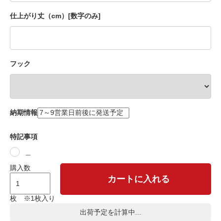
仕上がり丈（cm）[数字のみ]
フック
納期情報
特記事項
＿
購入数
カートに入れる
枚 ※1枚入り
出荷予定を計算中...