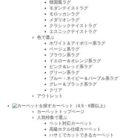
韓国風ラグ
モダンテイストラグ
モロッカンラグ
メダリオンラグ
クラシックテイストラグ
エスニックテイストラグ
色で選ぶ
ホワイト＆アイボリー系ラグ
ベージュ系ラグ
ブラウン系ラグ
イエロー＆オレンジ系ラグ
ピンク＆レッド系ラグ
グリーン系ラグ
ブルー・ネイビー＆パープル系ラグ
グレー＆ブラック系ラグ
クリア
アウトレット
カーペット（4.5・6畳以上）
カーペットトップページ
人気特集で選ぶ
ペット対応カーペット
高級ホテル仕様カーペット
ハサミでカットできるカーペット