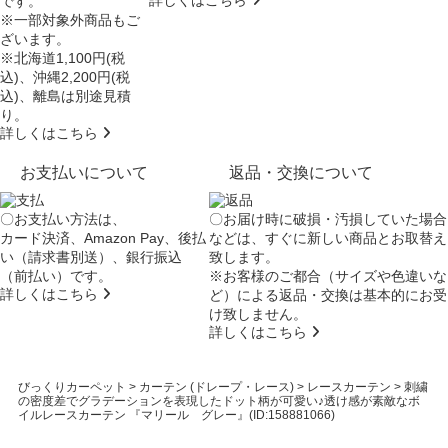
詳しくはこちら
です。
※一部対象外商品もご
ざいます。
※北海道1,100円(税
込)、沖縄2,200円(税
込)、離島は別途見積
り。
詳しくはこちら
お支払いについて
返品・交換について
〇お支払い方法は、
〇お届け時に破損・汚損していた場合
カード決済、Amazon Pay、後払
などは、すぐに新しい商品とお取替え
い（請求書別送）、銀行振込
致します。
（前払い）です。
※お客様のご都合（サイズや色違いな
詳しくはこちら
ど）による返品・交換は基本的にお受
け致しません。
詳しくはこちら
びっくりカーペット
>
カーテン (ドレープ・レース)
>
レースカーテン
>
刺繍
の密度差でグラデーションを表現したドット柄が可愛い♪透け感が素敵なボ
イルレースカーテン 『マリール グレー』(ID:158881066)