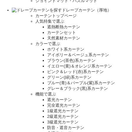
ジョイントマット・パズルマット
ドレープカーテン（厚地）
カーテントップページ
人気特集で選ぶ
遮熱断熱カーテン
カーテンセット
天然素材カーテン
カラーで選ぶ
ホワイト系カーテン
アイボリー＆ベージュ系カーテン
ブラウン(茶色)系カーテン
イエロー(黄)＆オレンジ系カーテン
ピンク＆レッド(赤)系カーテン
グリーン(緑)系カーテン
ブルー(青)＆パープル(紫)系カーテン
グレー＆ブラック(黒)系カーテン
機能で選ぶ
遮光カーテン
完全遮光カーテン
1級遮光カーテン
2級遮光カーテン
3級遮光カーテン
防音・遮音カーテン