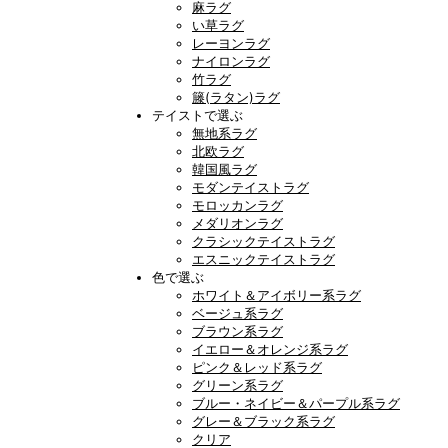
麻ラグ
い草ラグ
レーヨンラグ
ナイロンラグ
竹ラグ
籐(ラタン)ラグ
テイストで選ぶ
無地系ラグ
北欧ラグ
韓国風ラグ
モダンテイストラグ
モロッカンラグ
メダリオンラグ
クラシックテイストラグ
エスニックテイストラグ
色で選ぶ
ホワイト＆アイボリー系ラグ
ベージュ系ラグ
ブラウン系ラグ
イエロー＆オレンジ系ラグ
ピンク＆レッド系ラグ
グリーン系ラグ
ブルー・ネイビー＆パープル系ラグ
グレー＆ブラック系ラグ
クリア