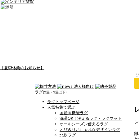
【夏季休業のお知らせ】
ラグ
(2畳・3畳以下)
ラグトップページ
人気特集で選ぶ
国産高機能ラグ
洗濯OK！洗えるラグ・ラグマット
レ
オールシーズン使えるラグ
とびきりおしゃれなデザインラグ
部
北欧ラグ
と