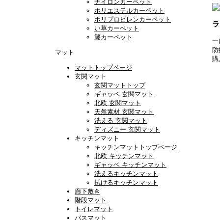
ナイロンカーペット
ポリエステルカーペット
ポリプロピレンカーペット
ラ
い草カーペット
籐カーペット
一
防
マット
購
マットトップページ
玄関マット
玄関マットトップ
ギャッベ 玄関マット
北欧 玄関マット
天然素材 玄関マット
洗える 玄関マット
ディズニー 玄関マット
キッチンマット
キッチンマットトップページ
北欧 キッチンマット
ギャッベ キッチンマット
洗えるキッチンマット
拭けるキッチンマット
廊下敷き
階段マット
トイレマット
バスマット