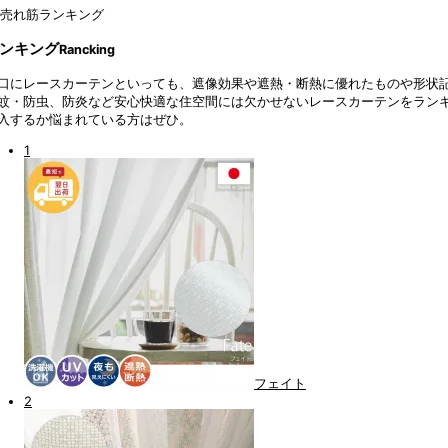
ンキング
Rancking
口にレースカーテンといっても、遮像効果や遮熱・断熱に優れたものや形状記
蚊・防虫、防炎など安心快適な住空間には欠かせないレースカーテンをラン
入するか悩まれている方はぜひ。
1
フェイト
2