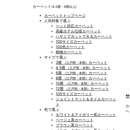
カーペット
(4.5畳・6畳以上)
カーペットトップページ
人気特集で選ぶ
ペット対応カーペット
高級ホテル仕様カーペット
ハサミでカットできるカーペット
100サイズカーペット
100色カーペット
柄物カーペット
サイズで選ぶ
3畳
カーペット
（江戸間・本間）
4.5畳
カーペット
（江戸間・本間）
6畳
カーペット
（江戸間・本間）
8畳
カーペット
（江戸間・本間）
10畳
カーペット
（江戸間・本間）
12畳
カーペット
（江戸間・本間）
100サイズカーペット
サ
ジョイントマット＆タイルカーペッ
ト
カ
色で選ぶ
ペ
ホワイト＆アイボリー系カーペット
ベージュ系カーペット
ブラウン系カーペット