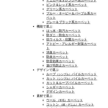
イエロー＆オレンジー系カーペット
ピンク＆レッド系カーペット
グリーン系カーペット
ブルー・ネービー＆パープル系カー
ペット
グレー＆ブラック系カーペット
機能で選ぶ
はっ水・防汚カーペット
防ダニ・防虫カーペット
抗ウィルス・抗菌カーペット
アトピー・アレルギー対策カーペッ
ト
消臭カーペット
防炎カーペット
防音効果カーペット
遊び毛防止カーペット
デザインで選ぶ
ループ
パイルカーペット
（シンプル）
カット
パイルカーペット
（シンプル）
カット＆ループパイルカーペット
シャギーカーペット
デザインカーペット
素材で選ぶ
ウール
カーペット
（羊毛）
コットン
カーペット
（綿・デニム）