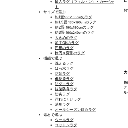
輸入ラグ（ウィルトン）・カーペッ
ト
お
サイズで選ぶ
約1畳
のラグ
100x150cm
約1.5畳
のラグ
130x190cm
約2畳
のラグ
190x190cm
約3畳
のラグ
190x240cm
大きめのラグ
加工OKのラグ
円形のラグ
楕円＆変形のラグ
機能で選ぶ
洗えるラグ
はっ水ラグ
カ
防音ラグ
低反発ラグ
色
防ダニラグ
グ
抗菌防臭ラグ
ル
防炎ラグ
汚れにくいラグ
消臭ラグ
オールシーズン対応ラグ
素材で選ぶ
ウールラグ
コットンラグ