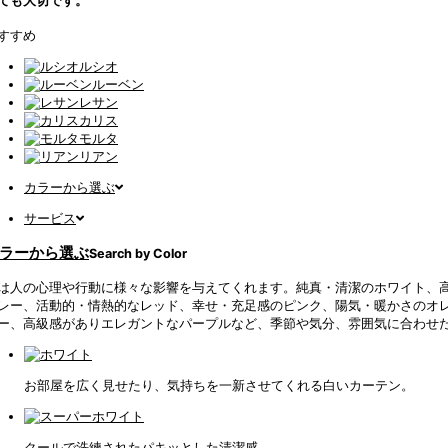
すすめ
ルシオ
ルーベン
レサン
カリス
モルタ
リアン
カラーから選ぶ
サービス
ラーから選ぶ
Search by Color
は人の心理や行動に様々な影響を与えてくれます。純真・清潔のホワイト、
レー、活動的・情熱的なレッド、幸せ・充足感のピンク、陽気・暖かさのオ
ー、高級感がありエレガントなパープルなど、季節や気分、雰囲気に合わせ
お部屋を広く見せたり、気持ちを一新させてくれる白いカーテン。
クールで洗練されたパキッとした清潔感。