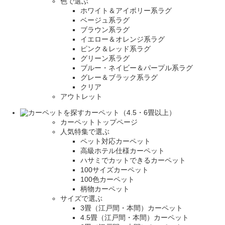
色で選ぶ
ホワイト＆アイボリー系ラグ
ベージュ系ラグ
ブラウン系ラグ
イエロー＆オレンジ系ラグ
ピンク＆レッド系ラグ
グリーン系ラグ
ブルー・ネイビー＆パープル系ラグ
グレー＆ブラック系ラグ
クリア
アウトレット
カーペット（4.5・6畳以上）
カーペットトップページ
人気特集で選ぶ
ペット対応カーペット
高級ホテル仕様カーペット
ハサミでカットできるカーペット
100サイズカーペット
100色カーペット
柄物カーペット
サイズで選ぶ
3畳（江戸間・本間）カーペット
4.5畳（江戸間・本間）カーペット