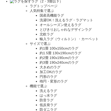
ラグ（2・3畳以下）
ラグトップページ
人気特集で選ぶ
国産高機能ラグ
洗濯OK！洗えるラグ・ラグマット
オールシーズン使えるラグ
とびきりおしゃれなデザインラグ
北欧ラグ
輸入ラグ（ウィルトン）・カーペット
サイズで選ぶ
約1畳 100x150cmのラグ
約1.5畳 130x190cmのラグ
約2畳 190x190cmのラグ
約3畳 190x240cmのラグ
大きめのラグ
加工OKのラグ
円形のラグ
楕円・変形のラグ
機能で選ぶ
洗えるラグ
はっ水ラグ
防音ラグ
低反発ラグ
防ダニラグ