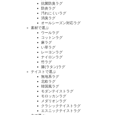
抗菌防臭ラグ
防炎ラグ
汚れにくいラグ
消臭ラグ
オールシーズン対応ラグ
素材で選ぶ
ウールラグ
コットンラグ
麻ラグ
い草ラグ
レーヨンラグ
ナイロンラグ
竹ラグ
籐(ラタン)ラグ
テイストで選ぶ
無地系ラグ
北欧ラグ
韓国風ラグ
モダンテイストラグ
モロッカンラグ
メダリオンラグ
クラシックテイストラグ
エスニックテイストラグ