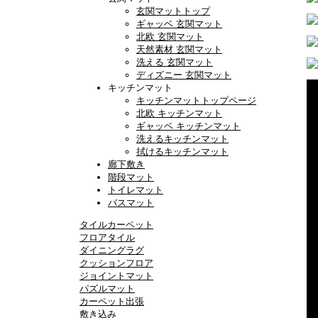
玄関マットトップ
ギャッベ 玄関マット
北欧 玄関マット
天然素材 玄関マット
洗える 玄関マット
ディズニー 玄関マット
キッチンマット
キッチンマットトップページ
北欧 キッチンマット
ギャッベ キッチンマット
洗えるキッチンマット
拭けるキッチンマット
廊下敷き
階段マット
トイレマット
バスマット
タイルカーペット
フロアタイル
ダイニングラグ
クッションフロア
ジョイントマット
パズルマット
カーペット出張
敷き込み