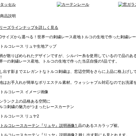
リーズラインナップを詳しく見る
00サイズから選べる！世界一の刺繍レース産地トルコの生地で作った刺繍レ
柄が散りばめられたデザインですが、シルバー糸を使用しているので品のあ
界一の刺繍レース産地、トルコの生地で作った当店自慢の1品です。
し出す影までエレガントなトルコ刺繍は、窓辺空間をさらに上品に格上げし
！
地はお手入れが簡単なポリエステル素材。ウォッシャブル対応なのでお洗濯
ンランク上の品格ある空間に
ルコ刺繍の魅力がつまったレースカーテン
品のあるスカラップ裾。
映し出す影にも見とれます。