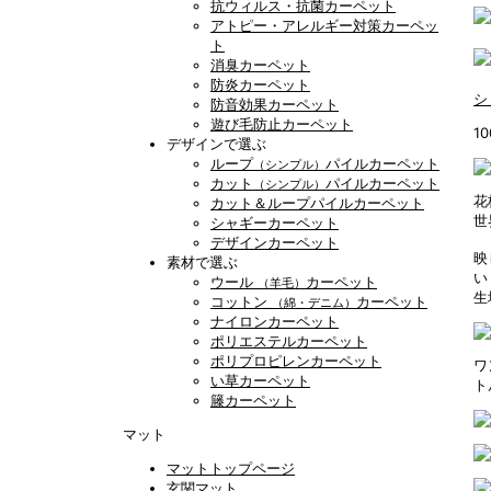
抗ウィルス・抗菌カーペット
アトピー・アレルギー対策カーペッ
ト
消臭カーペット
防炎カーペット
シ
防音効果カーペット
遊び毛防止カーペット
1
デザインで選ぶ
ループ
パイルカーペット
（シンプル）
カット
パイルカーペット
（シンプル）
花
カット＆ループパイルカーペット
世
シャギーカーペット
デザインカーペット
映
素材で選ぶ
い
ウール
カーペット
（羊毛）
生
コットン
カーペット
（綿・デニム）
ナイロンカーペット
ポリエステルカーペット
ポリプロピレンカーペット
ワ
い草カーペット
ト
籐カーペット
マット
マットトップページ
玄関マット