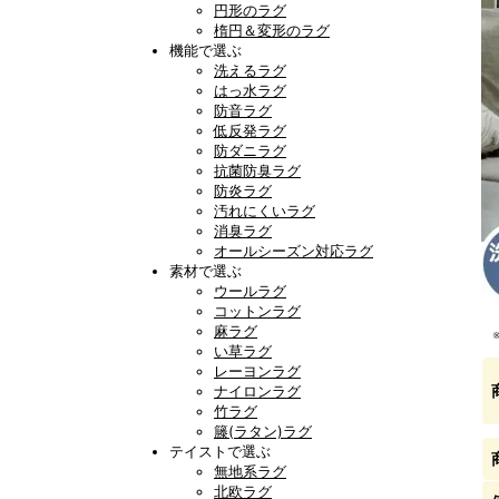
円形のラグ
楕円＆変形のラグ
機能で選ぶ
洗えるラグ
はっ水ラグ
防音ラグ
低反発ラグ
防ダニラグ
抗菌防臭ラグ
防炎ラグ
汚れにくいラグ
消臭ラグ
オールシーズン対応ラグ
素材で選ぶ
ウールラグ
コットンラグ
麻ラグ
い草ラグ
レーヨンラグ
ナイロンラグ
竹ラグ
籐(ラタン)ラグ
テイストで選ぶ
無地系ラグ
北欧ラグ