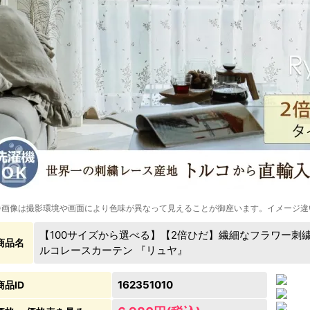
※画像は撮影環境や画面により色味が異なって見えることが御座います。イメージ違
【100サイズから選べる】【2倍ひだ】繊細なフラワー刺
商品名
ルコレースカーテン 『リュヤ』
162351010
商品ID