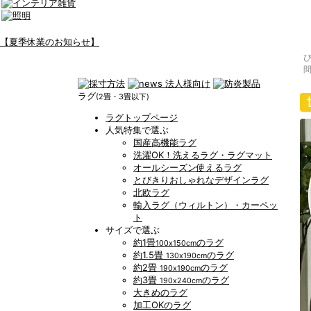
【夏季休業のお知らせ】
ラグ
(2畳・3畳以下)
ラグトップページ
人気特集で選ぶ
国産高機能ラグ
洗濯OK！洗えるラグ・ラグマット
オールシーズン使えるラグ
とびきりおしゃれなデザインラグ
北欧ラグ
輸入ラグ（ウィルトン）・カーペッ
ト
サイズで選ぶ
約1畳
のラグ
100x150cm
約1.5畳
のラグ
130x190cm
約2畳
のラグ
190x190cm
約3畳
のラグ
190x240cm
大きめのラグ
加工OKのラグ