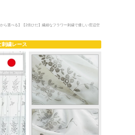
ズから選べる】【2倍ひだ】繊細なフラワー刺繍で優しい窓辺空
な刺繍レース