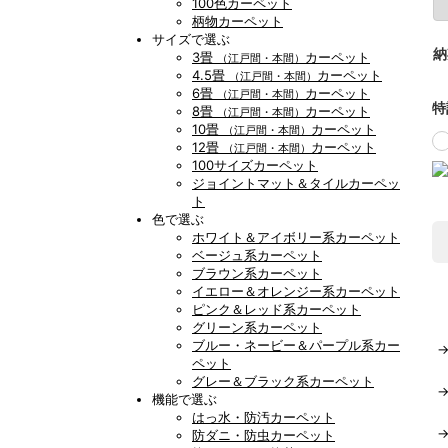
100色カーペット
柄物カーペット
サイズで選ぶ
納
3畳
カーペット
（江戸間・本間）
4.5畳
カーペット
（江戸間・本間）
6畳
カーペット
（江戸間・本間）
特
8畳
カーペット
（江戸間・本間）
10畳
カーペット
（江戸間・本間）
12畳
カーペット
（江戸間・本間）
100サイズカーペット
ジョイントマット＆タイルカーペッ
ト
色で選ぶ
ホワイト＆アイボリー系カーペット
ベージュ系カーペット
ブラウン系カーペット
イエロー＆オレンジー系カーペット
ピンク＆レッド系カーペット
グリーン系カーペット
ブルー・ネービー＆パープル系カー
ペット
グレー＆ブラック系カーペット
機能で選ぶ
はっ水・防汚カーペット
防ダニ・防虫カーペット