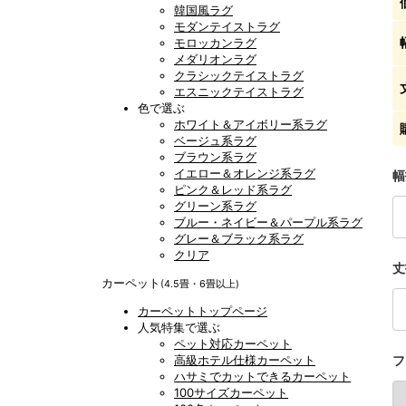
韓国風ラグ
モダンテイストラグ
モロッカンラグ
メダリオンラグ
クラシックテイストラグ
エスニックテイストラグ
色で選ぶ
ホワイト＆アイボリー系ラグ
ベージュ系ラグ
ブラウン系ラグ
イエロー＆オレンジ系ラグ
幅
ピンク＆レッド系ラグ
グリーン系ラグ
ブルー・ネイビー＆パープル系ラグ
グレー＆ブラック系ラグ
クリア
丈
カーペット
(4.5畳・6畳以上)
カーペットトップページ
人気特集で選ぶ
ペット対応カーペット
高級ホテル仕様カーペット
フ
ハサミでカットできるカーペット
100サイズカーペット