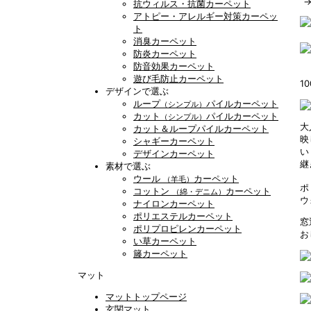
抗ウィルス・抗菌カーペット
アトピー・アレルギー対策カーペッ
ト
消臭カーペット
防炎カーペット
防音効果カーペット
遊び毛防止カーペット
1
デザインで選ぶ
ループ
パイルカーペット
（シンプル）
カット
パイルカーペット
（シンプル）
大
カット＆ループパイルカーペット
映
シャギーカーペット
い
デザインカーペット
継
素材で選ぶ
ウール
カーペット
（羊毛）
ポ
コットン
カーペット
（綿・デニム）
ウ
ナイロンカーペット
ポリエステルカーペット
窓
ポリプロピレンカーペット
お
い草カーペット
籐カーペット
マット
マットトップページ
玄関マット