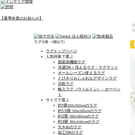
【夏季休業のお知らせ】
ラグ
(2畳・3畳以下)
ラグトップページ
人気特集で選ぶ
国産高機能ラグ
洗濯OK！洗えるラグ・ラグマット
オールシーズン使えるラグ
とびきりおしゃれなデザインラグ
北欧ラグ
輸入ラグ（ウィルトン）・カーペッ
ト
サイズで選ぶ
約1畳
のラグ
100x150cm
約1.5畳
のラグ
130x190cm
約2畳
のラグ
190x190cm
約3畳
のラグ
190x240cm
大きめのラグ
加工OKのラグ