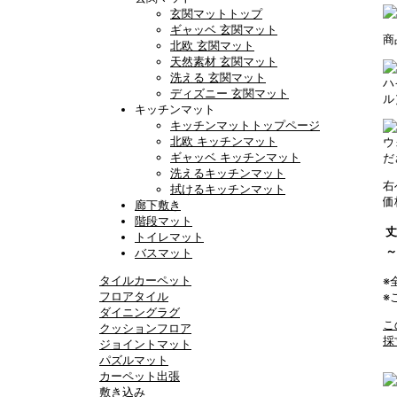
玄関マットトップ
ギャッベ 玄関マット
商
北欧 玄関マット
天然素材 玄関マット
洗える 玄関マット
ハ
ディズニー 玄関マット
ル
キッチンマット
キッチンマットトップページ
北欧 キッチンマット
ウ
ギャッベ キッチンマット
だ
洗えるキッチンマット
右
拭けるキッチンマット
価
廊下敷き
階段マット
丈
トイレマット
～
バスマット
タイルカーペット
※
フロアタイル
※
ダイニングラグ
こ
クッションフロア
採
ジョイントマット
パズルマット
カーペット出張
敷き込み