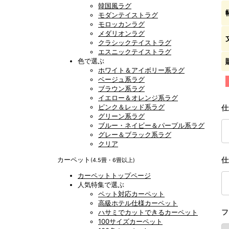
韓国風ラグ
モダンテイストラグ
モロッカンラグ
メダリオンラグ
クラシックテイストラグ
エスニックテイストラグ
色で選ぶ
ホワイト＆アイボリー系ラグ
ベージュ系ラグ
ブラウン系ラグ
イエロー＆オレンジ系ラグ
ピンク＆レッド系ラグ
仕
グリーン系ラグ
ブルー・ネイビー＆パープル系ラグ
グレー＆ブラック系ラグ
クリア
カーペット
仕
(4.5畳・6畳以上)
カーペットトップページ
人気特集で選ぶ
ペット対応カーペット
高級ホテル仕様カーペット
フ
ハサミでカットできるカーペット
100サイズカーペット