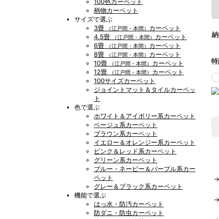
100色カーペット
柄物カーペット
サイズで選ぶ
3畳
カーペット
（江戸間・本間）
納
4.5畳
カーペット
（江戸間・本間）
6畳
カーペット
（江戸間・本間）
8畳
カーペット
（江戸間・本間）
特
10畳
カーペット
（江戸間・本間）
12畳
カーペット
（江戸間・本間）
100サイズカーペット
ジョイントマット＆タイルカーペッ
ト
色で選ぶ
ホワイト＆アイボリー系カーペット
ベージュ系カーペット
ブラウン系カーペット
イエロー＆オレンジー系カーペット
ピンク＆レッド系カーペット
グリーン系カーペット
ブルー・ネービー＆パープル系カー
ペット
グレー＆ブラック系カーペット
機能で選ぶ
はっ水・防汚カーペット
防ダニ・防虫カーペット