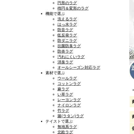
円形のラグ
楕円＆変形のラグ
機能で選ぶ
洗えるラグ
はっ水ラグ
防音ラグ
低反発ラグ
防ダニラグ
抗菌防臭ラグ
防炎ラグ
汚れにくいラグ
消臭ラグ
オールシーズン対応ラグ
素材で選ぶ
ウールラグ
コットンラグ
麻ラグ
い草ラグ
レーヨンラグ
ナイロンラグ
竹ラグ
籐(ラタン)ラグ
テイストで選ぶ
無地系ラグ
北欧ラグ