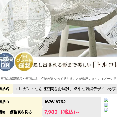
※画像は撮影環境や画面により色味が異なって見えることが御座います。イメージ違
エレガントな窓辺空間をお届け。繊細な刺繍デザインが美
商品名
167618752
商品ID
7,980円(税込)～
価格
価格表を見る