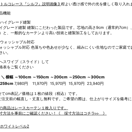
程よい透け感で外の光を優しく取り入れ
品機能
イグレード縫製
縫製にこだわった製品です。芯地の高さ9cm（通常約7cm
）と、一般的なカーテンより高い技術と縫製加工をしております。
ォッシャブル対応
色落ちや色あせが少なく、縮みにくい生地なのでご家庭で
さい。
へスワイプ（スライド）して
格表をご覧ください
 ＼ 横幅
～100cm
～150cm
～200cm
～250cm
～300cm
259cm
7,980円
11,970円
15,970円
15,970円
23,940円
全てcm表記／価格は１枚の値段（税込）です。
ご注文前の幅直し・丈直し無料です。ご希望の際は、仕上がりサイズを備考に
の商品はレースカーテン１枚入りです。
寸方法を事前にご確認ください！
《 採寸方法はコチラ▹▹ 》