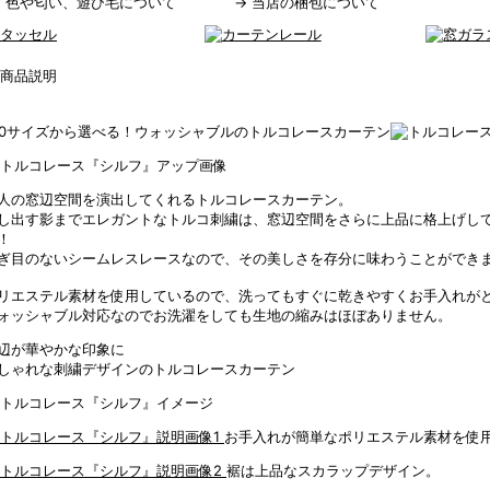
→
色や匂い、遊び毛について
→
当店の梱包について
00サイズから選べる！ウォッシャブルのトルコレースカーテン
人の窓辺空間を演出してくれるトルコレースカーテン。
し出す影までエレガントなトルコ刺繍は、窓辺空間をさらに上品に格上げし
！
ぎ目のないシームレスレースなので、その美しさを存分に味わうことができ
リエステル素材を使用しているので、洗ってもすぐに乾きやすくお手入れが
ォッシャブル対応なのでお洗濯をしても生地の縮みはほぼありません。
辺が華やかな印象に
しゃれな刺繍デザインのトルコレースカーテン
お手入れが簡単なポリエステル素材を使
裾は上品なスカラップデザイン。