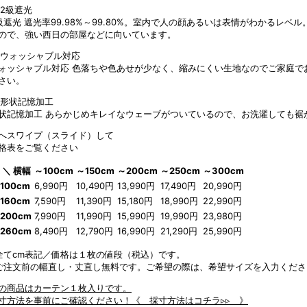
級遮光
遮光率99.98%～99.80%。室内で人の顔あるいは表情がわかるレ
ので、強い西日の部屋などに向いています。
ォッシャブル対応
色落ちや色あせが少なく、縮みにくい生地なのでご家庭で
さい。
状記憶加工
あらかじめキレイなウェーブがついているので、お洗濯しても裾
へスワイプ（スライド）して
格表をご覧ください
 ＼ 横幅
～100cm
～150cm
～200cm
～250cm
～300cm
100cm
6,990円
10,490円
13,990円
17,490円
20,990円
160cm
7,590円
11,390円
15,180円
18,990円
22,990円
200cm
7,990円
11,990円
15,990円
19,990円
23,980円
260cm
8,490円
12,790円
16,990円
21,290円
25,990円
全てcm表記／価格は１枚の値段（税込）です。
ご注文前の幅直し・丈直し無料です。ご希望の際は、希望サイズを入力くださ
の商品はカーテン１枚入りです。
寸方法を事前にご確認ください！
《 採寸方法はコチラ▹▹ 》