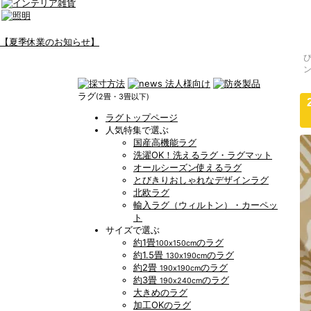
【夏季休業のお知らせ】
ラグ
(2畳・3畳以下)
ラグトップページ
人気特集で選ぶ
国産高機能ラグ
洗濯OK！洗えるラグ・ラグマット
オールシーズン使えるラグ
とびきりおしゃれなデザインラグ
北欧ラグ
輸入ラグ（ウィルトン）・カーペッ
ト
サイズで選ぶ
約1畳
のラグ
100x150cm
約1.5畳
のラグ
130x190cm
約2畳
のラグ
190x190cm
約3畳
のラグ
190x240cm
大きめのラグ
加工OKのラグ