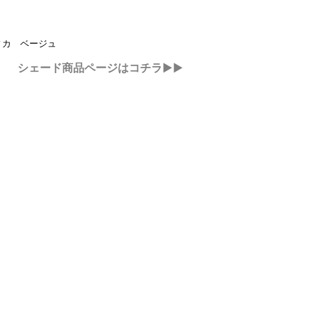
：
ィカ ベージュ
シェード商品ページはコチラ▶▶