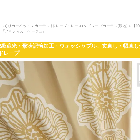
びっくりカーペット
>
カーテン (ドレープ・レース)
>
ドレープカーテン(厚地)
>
【1
ン 『ノルディカ ベージュ』
2級遮光・形状記憶加工・ウォッシャブル。丈直し・幅直し
ドレープ