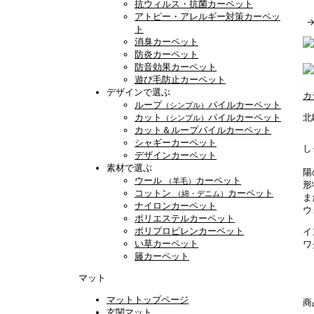
抗ウィルス・抗菌カーペット
アトピー・アレルギー対策カーペッ
ト
消臭カーペット
防炎カーペット
防音効果カーペット
遊び毛防止カーペット
デザインで選ぶ
カ
ループ
パイルカーペット
（シンプル）
カット
パイルカーペット
北
（シンプル）
カット＆ループパイルカーペット
シャギーカーペット
し
デザインカーペット
素材で選ぶ
陽
ウール
カーペット
（羊毛）
形
コットン
カーペット
（綿・デニム）
ま
ナイロンカーペット
ウ
ポリエステルカーペット
ポリプロピレンカーペット
イ
い草カーペット
ワ
籐カーペット
マット
マットトップページ
商
玄関マット