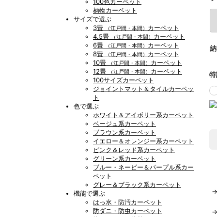
100色カーペット
柄物カーペット
サイズで選ぶ
3畳
カーペット
（江戸間・本間）
4.5畳
カーペット
（江戸間・本間）
6畳
カーペット
（江戸間・本間）
納
8畳
カーペット
（江戸間・本間）
10畳
カーペット
（江戸間・本間）
12畳
カーペット
（江戸間・本間）
特
100サイズカーペット
ジョイントマット＆タイルカーペッ
ト
色で選ぶ
ホワイト＆アイボリー系カーペット
ベージュ系カーペット
ブラウン系カーペット
イエロー＆オレンジー系カーペット
ピンク＆レッド系カーペット
グリーン系カーペット
ブルー・ネービー＆パープル系カー
ペット
グレー＆ブラック系カーペット
機能で選ぶ
はっ水・防汚カーペット
防ダニ・防虫カーペット