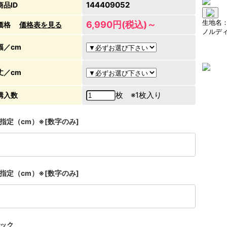
144409052
商品ID
生地名
6,990円(税込)～
価格
価格表を見る
ノルデ
幅／cm
丈／cm
枚 ※1枚入り
購入数
指定（cm）※[数字のみ]
指定（cm）※[数字のみ]
ック