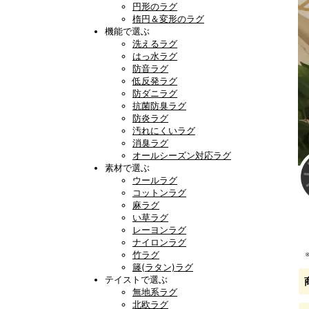
円形のラグ
楕円＆変形のラグ
機能で選ぶ
洗えるラグ
はっ水ラグ
防音ラグ
低反発ラグ
防ダニラグ
抗菌防臭ラグ
防炎ラグ
汚れにくいラグ
消臭ラグ
オールシーズン対応ラグ
素材で選ぶ
ウールラグ
コットンラグ
麻ラグ
い草ラグ
レーヨンラグ
ナイロンラグ
竹ラグ
籐(ラタン)ラグ
テイストで選ぶ
無地系ラグ
北欧ラグ