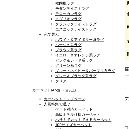
韓国風ラグ
モダンテイストラグ
モロッカンラグ
メダリオンラグ
クラシックテイストラグ
エスニックテイストラグ
色で選ぶ
ホワイト＆アイボリー系ラグ
ベージュ系ラグ
ブラウン系ラグ
イエロー＆オレンジ系ラグ
ピンク＆レッド系ラグ
グリーン系ラグ
幅
ブルー・ネイビー＆パープル系ラグ
グレー＆ブラック系ラグ
クリア
カーペット
(4.5畳・6畳以上)
丈
カーペットトップページ
人気特集で選ぶ
ペット対応カーペット
高級ホテル仕様カーペット
ハサミでカットできるカーペット
100サイズカーペット
フ