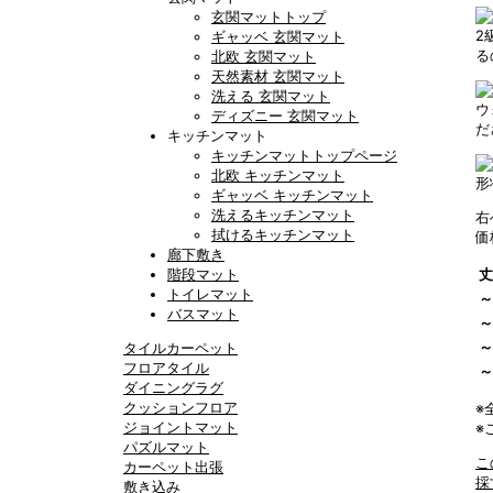
玄関マットトップ
2
ギャッベ 玄関マット
る
北欧 玄関マット
天然素材 玄関マット
洗える 玄関マット
ウ
ディズニー 玄関マット
だ
キッチンマット
キッチンマットトップページ
北欧 キッチンマット
形
ギャッベ キッチンマット
洗えるキッチンマット
右
拭けるキッチンマット
価
廊下敷き
階段マット
丈
トイレマット
～
バスマット
～
～
タイルカーペット
フロアタイル
～
ダイニングラグ
クッションフロア
※
ジョイントマット
※
パズルマット
こ
カーペット出張
採
敷き込み