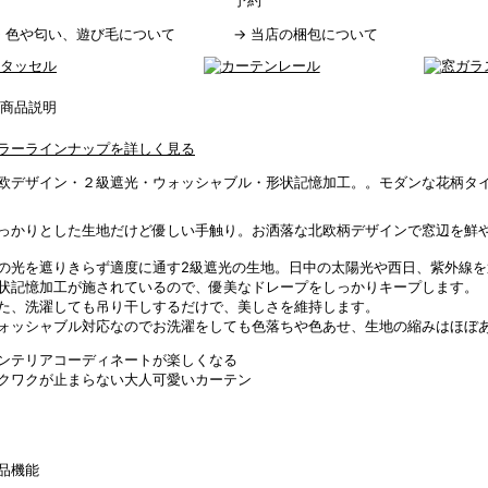
予約
→
色や匂い、遊び毛について
→
当店の梱包について
ラーラインナップを詳しく見る
欧デザイン・２級遮光・ウォッシャブル・形状記憶加工。。モダンな花柄タ
っかりとした生地だけど優しい手触り。お洒落な北欧柄デザインで窓辺を鮮
の光を遮りきらず適度に通す2級遮光の生地。日中の太陽光や西日、紫外線
状記憶加工が施されているので、優美なドレープをしっかりキープします。
た、洗濯しても吊り干しするだけで、美しさを維持します。
ォッシャブル対応なのでお洗濯をしても色落ちや色あせ、生地の縮みはほぼ
ンテリアコーディネートが楽しくなる
クワクが止まらない大人可愛いカーテン
品機能