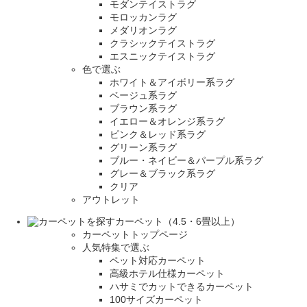
モダンテイストラグ
モロッカンラグ
メダリオンラグ
クラシックテイストラグ
エスニックテイストラグ
色で選ぶ
ホワイト＆アイボリー系ラグ
ベージュ系ラグ
ブラウン系ラグ
イエロー＆オレンジ系ラグ
ピンク＆レッド系ラグ
グリーン系ラグ
ブルー・ネイビー＆パープル系ラグ
グレー＆ブラック系ラグ
クリア
アウトレット
カーペット（4.5・6畳以上）
カーペットトップページ
人気特集で選ぶ
ペット対応カーペット
高級ホテル仕様カーペット
ハサミでカットできるカーペット
100サイズカーペット