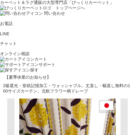
カーペット＆ラグ通販の大型専門店「びっくりカーペット」
問い合わせ
お電話
LINE
チャット
オンライン相談
カート
サポート
探す
【夏季休業のお知らせ】
2級遮光・形状記憶加工・ウォッシャブル。丈直し・幅直し無料の1
00サイズカーテン。北欧フラワー柄ドレープ