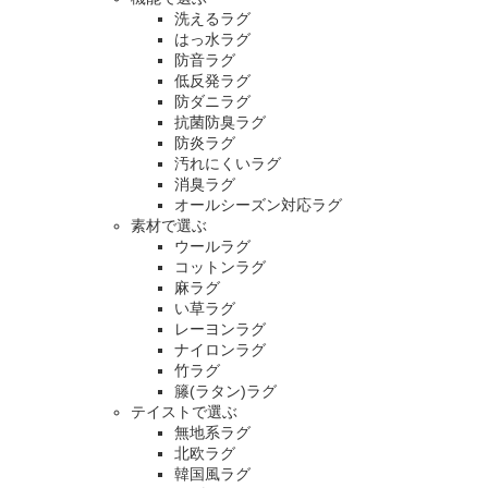
洗えるラグ
はっ水ラグ
防音ラグ
低反発ラグ
防ダニラグ
抗菌防臭ラグ
防炎ラグ
汚れにくいラグ
消臭ラグ
オールシーズン対応ラグ
素材で選ぶ
ウールラグ
コットンラグ
麻ラグ
い草ラグ
レーヨンラグ
ナイロンラグ
竹ラグ
籐(ラタン)ラグ
テイストで選ぶ
無地系ラグ
北欧ラグ
韓国風ラグ