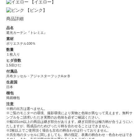
【イエロー】
【ピンク】
商品詳細
品名
遮光カーテン『トレミエ』
素材
ポリエステル100％
数量
１枚入り
ヒダ倍数
1.5倍ひだ
付属品
共布タッセル・アジャスターフックA or B
生産国
日本
梱包
簡易梱包
注意
※柄の出方は選べません。
※ご覧のモニターの環境、撮影環境により実物と色味が異なって見えます。無料サ
ンプルをご請求いただき実際のお色味を必ずご確認ください。
※幅101cm以上の商品は継ぎ部分があります。継ぎ目部分は極力柄が合うようにい
たしますが、既成品のためぴったり柄を合わせることはできません。
※2枚以上でご使用頂く場合も左右の柄合わせは行っておりません。
※共生地のタッセルに関しましても、柄の指定、表裏の柄合わせ・色合わせはでき