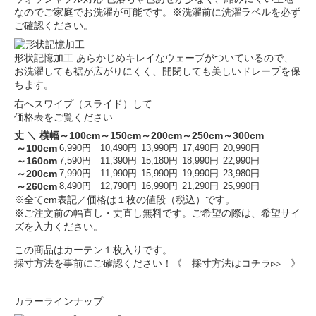
なのでご家庭でお洗濯が可能です。※洗濯前に洗濯ラベルを必ず
ご確認ください。
形状記憶加工
あらかじめキレイなウェーブがついているので、
お洗濯しても裾が広がりにくく、開閉しても美しいドレープを保
ちます。
右へスワイプ（スライド）して
価格表をご覧ください
丈 ＼ 横幅
～100cm
～150cm
～200cm
～250cm
～300cm
～100cm
6,990円
10,490円
13,990円
17,490円
20,990円
～160cm
7,590円
11,390円
15,180円
18,990円
22,990円
～200cm
7,990円
11,990円
15,990円
19,990円
23,980円
～260cm
8,490円
12,790円
16,990円
21,290円
25,990円
※全てcm表記／価格は１枚の値段（税込）です。
※ご注文前の幅直し・丈直し無料です。ご希望の際は、希望サイ
ズを入力ください。
この商品はカーテン１枚入りです。
採寸方法を事前にご確認ください！
《 採寸方法はコチラ▹▹ 》
カラーラインナップ