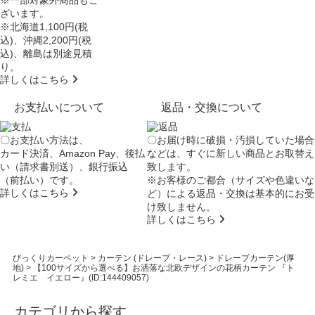
※一部対象外商品もご
ざいます。
※北海道1,100円(税
込)、沖縄2,200円(税
込)、離島は別途見積
り。
詳しくはこちら
お支払いについて
返品・交換について
〇お支払い方法は、
〇お届け時に破損・汚損していた場合
カード決済、Amazon Pay、後払
などは、すぐに新しい商品とお取替え
い（請求書別送）、銀行振込
致します。
（前払い）です。
※お客様のご都合（サイズや色違いな
詳しくはこちら
ど）による返品・交換は基本的にお受
け致しません。
詳しくはこちら
びっくりカーペット
>
カーテン (ドレープ・レース)
>
ドレープカーテン(厚
地)
>
【100サイズから選べる】お洒落な北欧デザインの花柄カーテン 『ト
レミエ イエロー』(ID:144409057)
カテゴリから探す