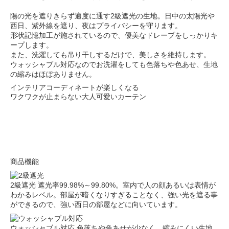
陽の光を遮りきらず適度に通す2級遮光の生地。日中の太陽光や
西日、紫外線を遮り、夜はプライバシーを守ります。
形状記憶加工が施されているので、優美なドレープをしっかりキ
ープします。
また、洗濯しても吊り干しするだけで、美しさを維持します。
ウォッシャブル対応なのでお洗濯をしても色落ちや色あせ、生地
の縮みはほぼありません。
インテリアコーディネートが楽しくなる
ワクワクが止まらない大人可愛いカーテン
商品機能
2級遮光
遮光率99.98%～99.80%。室内で人の顔あるいは表情が
わかるレベル。部屋が暗くなりすぎることなく、強い光を遮る事
ができるので、強い西日の部屋などに向いています。
ウォッシャブル対応
色落ちや色あせが少なく、縮みにくい生地