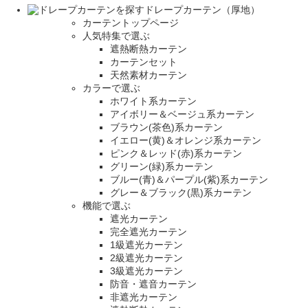
ドレープカーテン（厚地）
カーテントップページ
人気特集で選ぶ
遮熱断熱カーテン
カーテンセット
天然素材カーテン
カラーで選ぶ
ホワイト系カーテン
アイボリー＆ベージュ系カーテン
ブラウン(茶色)系カーテン
イエロー(黄)＆オレンジ系カーテン
ピンク＆レッド(赤)系カーテン
グリーン(緑)系カーテン
ブルー(青)＆パープル(紫)系カーテン
グレー＆ブラック(黒)系カーテン
機能で選ぶ
遮光カーテン
完全遮光カーテン
1級遮光カーテン
2級遮光カーテン
3級遮光カーテン
防音・遮音カーテン
非遮光カーテン