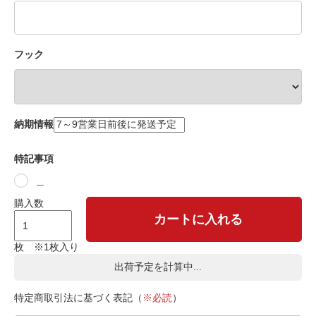
フック
納期情報
特記事項
＿
購入数
カートに入れる
枚 ※1枚入り
出荷予定を計算中...
特定商取引法に基づく表記（
※必読
）