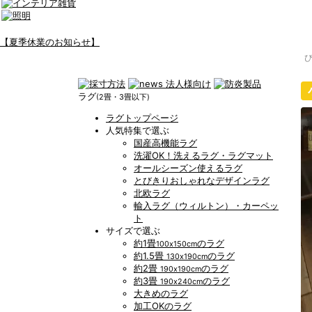
【夏季休業のお知らせ】
ラグ
(2畳・3畳以下)
ラグトップページ
人気特集で選ぶ
国産高機能ラグ
洗濯OK！洗えるラグ・ラグマット
オールシーズン使えるラグ
とびきりおしゃれなデザインラグ
北欧ラグ
輸入ラグ（ウィルトン）・カーペッ
ト
サイズで選ぶ
約1畳
のラグ
100x150cm
約1.5畳
のラグ
130x190cm
約2畳
のラグ
190x190cm
約3畳
のラグ
190x240cm
大きめのラグ
加工OKのラグ