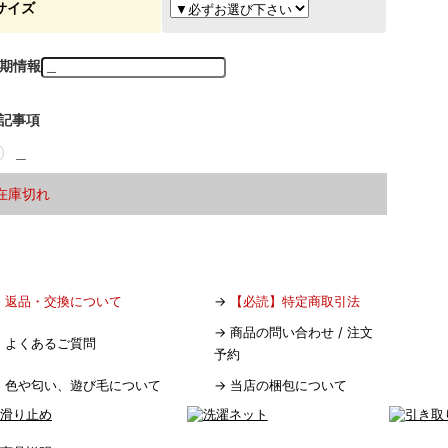
サイズ
期情報
記事項
＿
在庫切れ
→
返品・交換について
→
【必読】特定商取引法
→
商品の問い合わせ / 注文
→
よくあるご質問
予約
→
色や匂い、遊び毛について
→
当店の梱包について