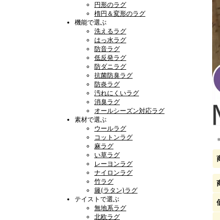
円形のラグ
楕円＆変形のラグ
機能で選ぶ
洗えるラグ
はっ水ラグ
防音ラグ
低反発ラグ
防ダニラグ
抗菌防臭ラグ
防炎ラグ
汚れにくいラグ
消臭ラグ
オールシーズン対応ラグ
素材で選ぶ
ウールラグ
コットンラグ
麻ラグ
い草ラグ
レーヨンラグ
ナイロンラグ
竹ラグ
籐(ラタン)ラグ
テイストで選ぶ
無地系ラグ
北欧ラグ