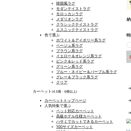
韓国風ラグ
モダンテイストラグ
モロッカンラグ
メダリオンラグ
納
クラシックテイストラグ
エスニックテイストラグ
色で選ぶ
特
ホワイト＆アイボリー系ラグ
ベージュ系ラグ
ブラウン系ラグ
イエロー＆オレンジ系ラグ
ピンク＆レッド系ラグ
グリーン系ラグ
ブルー・ネイビー＆パープル系ラグ
グレー＆ブラック系ラグ
クリア
カーペット
(4.5畳・6畳以上)
カーペットトップページ
人気特集で選ぶ
ペット対応カーペット
高級ホテル仕様カーペット
ハサミでカットできるカーペット
100サイズカーペット