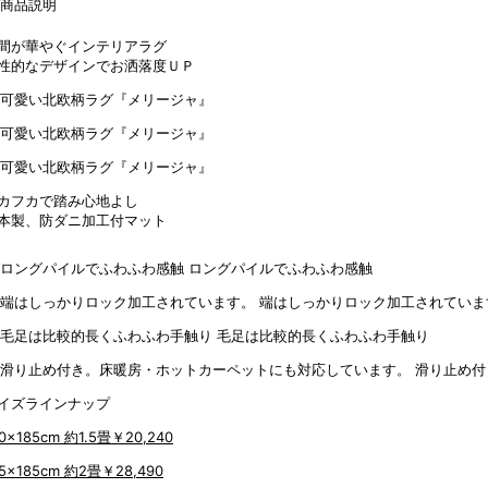
間が華やぐインテリアラグ
性的なデザインでお洒落度ＵＰ
カフカで踏み心地よし
本製、防ダニ加工付マット
ロングパイルでふわふわ感触
端はしっかりロック加工されていま
毛足は比較的長くふわふわ手触り
滑り止め付
イズラインナップ
0x185cm 約1.5畳
￥20,240
85x185cm 約2畳
￥28,490