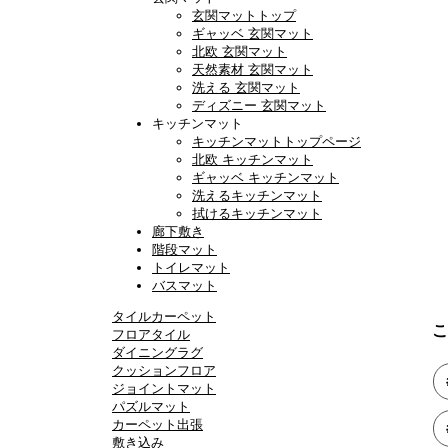
玄関マットトップ
ギャッベ 玄関マット
北欧 玄関マット
天然素材 玄関マット
洗える 玄関マット
ディズニー 玄関マット
キッチンマット
キッチンマットトップページ
北欧 キッチンマット
ギャッベ キッチンマット
洗えるキッチンマット
拭けるキッチンマット
廊下敷き
階段マット
トイレマット
バスマット
タイルカーペット
こ
フロアタイル
ダイニングラグ
クッションフロア
ジョイントマット
パズルマット
カーペット出張
敷き込み