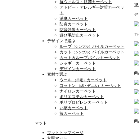
抗ウィルス・抗菌カーペット
1
アトピー・アレルギー対策カーペッ
ト
デ
消臭カーペット
防炎カーペット
防音効果カーペット
カ
遊び毛防止カーペット
デザインで選ぶ
ループ
パイルカーペット
（シンプル）
カット
パイルカーペット
（シンプル）
カット＆ループパイルカーペット
シャギーカーペット
デザインカーペット
商
素材で選ぶ
ウール
カーペット
（羊毛）
コットン
カーペット
（綿・デニム）
ナイロンカーペット
ポリエステルカーペット
ポリプロピレンカーペット
い草カーペット
籐カーペット
商
マット
マットトップページ
玄関マット