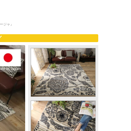
ージャ』
グ