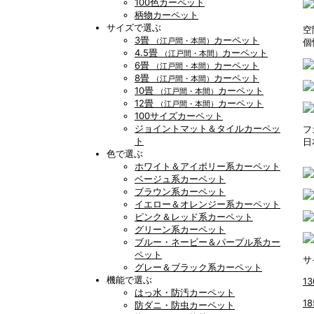
100色カーペット
柄物カーペット
サイズで選ぶ
空
3畳
カーペット
（江戸間・本間）
個
4.5畳
カーペット
（江戸間・本間）
6畳
カーペット
（江戸間・本間）
8畳
カーペット
（江戸間・本間）
10畳
カーペット
（江戸間・本間）
12畳
カーペット
（江戸間・本間）
100サイズカーペット
ジョイントマット＆タイルカーペッ
フ
ト
日
色で選ぶ
ホワイト＆アイボリー系カーペット
ベージュ系カーペット
ブラウン系カーペット
イエロー＆オレンジー系カーペット
ピンク＆レッド系カーペット
グリーン系カーペット
ブルー・ネービー＆パープル系カー
ペット
サ
グレー＆ブラック系カーペット
機能で選ぶ
13
はっ水・防汚カーペット
1
防ダニ・防虫カーペット