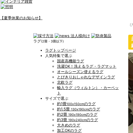
【夏季休業のお知らせ】
ラグ
(2畳・3畳以下)
ラグトップページ
人気特集で選ぶ
国産高機能ラグ
洗濯OK！洗えるラグ・ラグマット
オールシーズン使えるラグ
とびきりおしゃれなデザインラグ
北欧ラグ
輸入ラグ（ウィルトン）・カーペッ
ト
サイズで選ぶ
約1畳
のラグ
100x150cm
約1.5畳
のラグ
130x190cm
約2畳
のラグ
190x190cm
約3畳
のラグ
190x240cm
大きめのラグ
加工OKのラグ