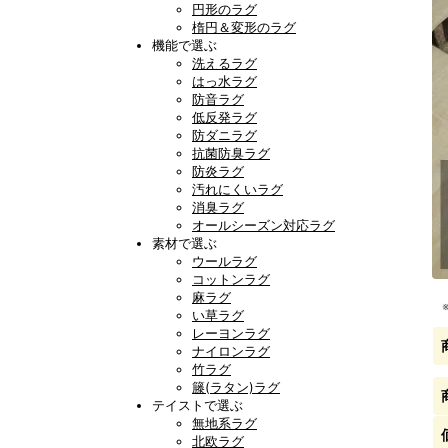
円形のラグ
楕円＆変形のラグ
機能で選ぶ
洗えるラグ
はっ水ラグ
防音ラグ
低反発ラグ
防ダニラグ
抗菌防臭ラグ
防炎ラグ
汚れにくいラグ
消臭ラグ
オールシーズン対応ラグ
素材で選ぶ
ウールラグ
コットンラグ
麻ラグ
い草ラグ
レーヨンラグ
ナイロンラグ
竹ラグ
籐(ラタン)ラグ
テイストで選ぶ
無地系ラグ
北欧ラグ