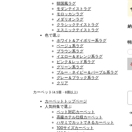
韓国風ラグ
モダンテイストラグ
モロッカンラグ
メダリオンラグ
クラシックテイストラグ
納
エスニックテイストラグ
色で選ぶ
ホワイト＆アイボリー系ラグ
特
ベージュ系ラグ
ブラウン系ラグ
イエロー＆オレンジ系ラグ
ピンク＆レッド系ラグ
グリーン系ラグ
ブルー・ネイビー＆パープル系ラグ
グレー＆ブラック系ラグ
クリア
カーペット
(4.5畳・6畳以上)
カーペットトップページ
人気特集で選ぶ
ペット対応カーペット
高級ホテル仕様カーペット
ハサミでカットできるカーペット
100サイズカーペット