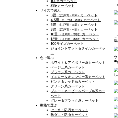
100色カーペット
柄物カーペット
サイズで選ぶ
3畳
カーペット
（江戸間・本間）
4.5畳
カーペット
（江戸間・本間）
6畳
カーペット
（江戸間・本間）
8畳
カーペット
（江戸間・本間）
10畳
カーペット
（江戸間・本間）
こ
12畳
カーペット
（江戸間・本間）
返
100サイズカーペット
ジョイントマット＆タイルカーペッ
ト
ウ
色で選ぶ
天
ホワイト＆アイボリー系カーペット
ベージュ系カーペット
ブラウン系カーペット
し
イエロー＆オレンジー系カーペット
ピンク＆レッド系カーペット
グリーン系カーペット
ブルー・ネービー＆パープル系カー
ペット
グレー＆ブラック系カーペット
機能で選ぶ
はっ水・防汚カーペット
防ダニ・防虫カーペット