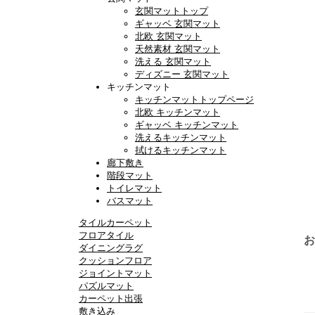
玄関マットトップ
ギャッベ 玄関マット
北欧 玄関マット
天然素材 玄関マット
洗える 玄関マット
ディズニー 玄関マット
キッチンマット
キッチンマットトップページ
北欧 キッチンマット
ギャッベ キッチンマット
洗えるキッチンマット
拭けるキッチンマット
廊下敷き
階段マット
トイレマット
バスマット
タイルカーペット
フロアタイル
お
ダイニングラグ
クッションフロア
ジョイントマット
パズルマット
カーペット出張
敷き込み