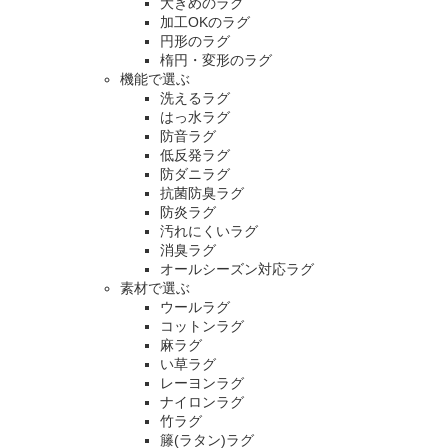
大きめのラグ
加工OKのラグ
円形のラグ
楕円・変形のラグ
機能で選ぶ
洗えるラグ
はっ水ラグ
防音ラグ
低反発ラグ
防ダニラグ
抗菌防臭ラグ
防炎ラグ
汚れにくいラグ
消臭ラグ
オールシーズン対応ラグ
素材で選ぶ
ウールラグ
コットンラグ
麻ラグ
い草ラグ
レーヨンラグ
ナイロンラグ
竹ラグ
籐(ラタン)ラグ