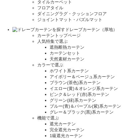
タイルカーペット
フロアタイル
ダイニングラグ・クッションフロア
ジョイントマット・パズルマット
ドレープカーテン（厚地）
カーテントップページ
人気特集で選ぶ
遮熱断熱カーテン
カーテンセット
天然素材カーテン
カラーで選ぶ
ホワイト系カーテン
アイボリー＆ベージュ系カーテン
ブラウン(茶色)系カーテン
イエロー(黄)＆オレンジ系カーテン
ピンク＆レッド(赤)系カーテン
グリーン(緑)系カーテン
ブルー(青)＆パープル(紫)系カーテン
グレー＆ブラック(黒)系カーテン
機能で選ぶ
遮光カーテン
完全遮光カーテン
1級遮光カーテン