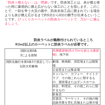
「防炎＝燃えない」は、間違い
です。防炎加工とは、炎が燃え移
った時に爆発的に燃え広がらない加工のことを指します。このこ
とで、一刻を争う火災の最中、防炎未加工品に囲まれている場合
よりも炎が燃え広がるまで約5分から8分の猶予が出来るというこ
とです。
びっくりカーペットの防炎カーペットで、万が一に備え
ましょう。
防炎ラベルが義務付けられているところ
※2m2以上のカーペットに防炎ラベルが必要です。
高層建築物(高さ31mを超える建築
消防法第8条
物)
、地下街
3による規制
劇場、映画館、演芸場または観覧
消防法施行令第4条3で規定してい
場
る防火対象物
公会堂または集会場
キャバレー、カフェー、ナイトク
ラブ、その他これらに類するも
の、遊技場またはダンスホール
待合、料理店、その他これらに類
するもの
飲食店
百貨店、マーケット、その他の物
品販売業を営む店舗または展示場