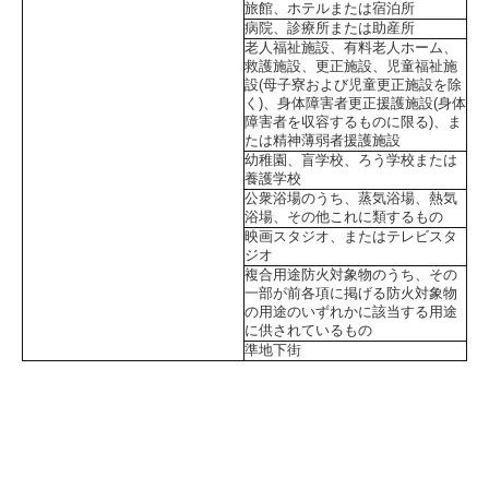
旅館、ホテルまたは宿泊所
病院、診療所または助産所
老人福祉施設、有料老人ホーム、
救護施設、更正施設、児童福祉施
設(母子寮および児童更正施設を除
く)、身体障害者更正援護施設(身体
障害者を収容するものに限る)、ま
たは精神薄弱者援護施設
幼稚園、盲学校、ろう学校または
養護学校
公衆浴場のうち、蒸気浴場、熱気
浴場、その他これに類するもの
映画スタジオ、またはテレビスタ
ジオ
複合用途防火対象物のうち、その
一部が前各項に掲げる防火対象物
の用途のいずれかに該当する用途
に供されているもの
準地下街