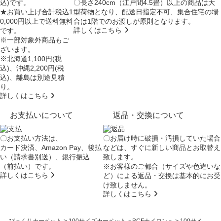
込)です。
〇長さ240cm（江戸間4.5畳）以上の商品は大
★お買い上げ合計税込1
型荷物となり、
配送日指定不可
、集合住宅の場
0,000円以上で送料無料
合は
1階でのお渡し
が原則となります。
詳しくはこちら
です。
※一部対象外商品もご
ざいます。
※北海道1,100円(税
込)、沖縄2,200円(税
込)、離島は別途見積
り。
詳しくはこちら
お支払いについて
返品・交換について
〇お支払い方法は、
〇お届け時に破損・汚損していた場合
カード決済、Amazon Pay、後払
などは、すぐに新しい商品とお取替え
い（請求書別送）、銀行振込
致します。
（前払い）です。
※お客様のご都合（サイズや色違いな
詳しくはこちら
ど）による返品・交換は基本的にお受
け致しません。
詳しくはこちら