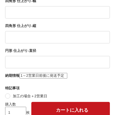
四角形 仕上がり-幅
四角形 仕上がり-縦
円形 仕上がり-直径
納期情報
特記事項
加工の場合＋2営業日
購入数
カートに入れる
枚