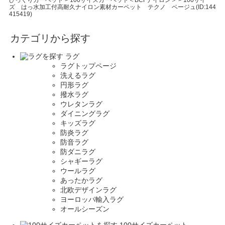
びっくりカーペット
>
100サイズカーペット＜BCFナイロン＞
>
100サイ
ズ はっ水加工付高耐久ナイロン素材カーペット テクノ ベージュ(ID:144
415419)
カテゴリから探す
ラグ
ラグトップページ
洗えるラグ
円形ラグ
撥水ラグ
ウレタンラグ
ダイニングラグ
キッズラグ
防炎ラグ
防音ラグ
防ダニラグ
シャギーラグ
ウールラグ
あったかラグ
北欧デザインラグ
ヨーロッパ輸入ラグ
オールシーズン