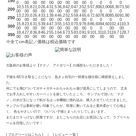
150
0
00
00
00
00
00
00
00
00
0
0
0
0
10,5
15,8
21,0
26,4
31,5
36,8
42,0
47,3
52,5
57,80
63,00
68,30
73,50
200
00
00
00
00
00
00
00
00
00
0
0
0
0
13,2
20,0
26,4
33,1
39,4
46,2
52,5
59,4
65,6
72,60
78,80
85,60
91,90
250
00
00
00
00
00
00
00
00
00
0
0
0
0
15,8
23,6
31,5
39,4
47,3
55,1
63,0
70,9
78,8
86,60
94,60
102,4
110,3
300
00
00
00
00
00
00
00
00
00
0
0
00
00
18,4
27,8
36,8
46,2
55,1
64,6
73,5
83,0
91,9
101,3
110,3
119,7
128,7
350
00
00
00
00
00
00
00
00
00
00
00
00
00
※全てcm表記／価格は税込価格です
大阪府のお客様より【テクノ アイボリー】の感想をいただきました！
子猫を4匹引き取ることになり、急きょ自宅の一部屋を猫仕様に模様替えしまし
た。
何にでも飛びついてガチャガチャわちゃわちゃ遊び道具にしてしまうので、 丈夫
でお手入れしやすいカーペットを探していたところ、 サンプルで頂いた「テク
ノ」の水が玉になって転がるはっ水機能に惚れ込み、購入させていただきました。
サンプルでは素材が硬い印象でしたが、部屋に敷いてみると案外柔かくて心地よ
く、 色もやさしいので、ついつい子猫とまったりしてしまいます。
まだまだそっけない部屋ですが、またこちらのお店にお世話になって、ラブリール
ームを目指したいです！
[ ブログページはこちら ]
｜
[ レビュー 一覧 ]