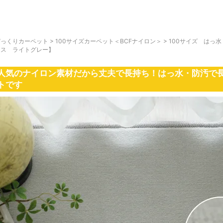
びっくりカーペット
>
100サイズカーペット＜BCFナイロン＞
>
100サイズ はっ
ンス ライトグレー】
人気のナイロン素材だから丈夫で長持ち！はっ水・防汚で
トです