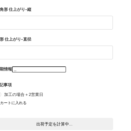
角形 仕上がり-縦
形 仕上がり-直径
期情報
記事項
加工の場合＋2営業日
出荷予定を計算中...