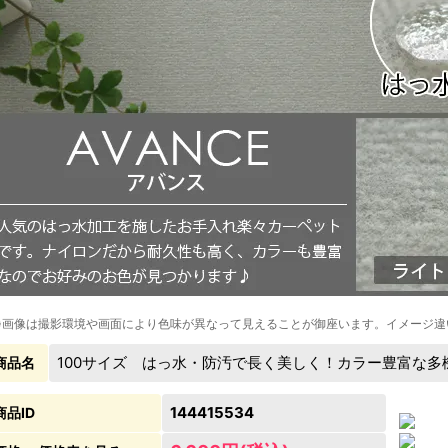
※画像は撮影環境や画面により色味が異なって見えることが御座います。イメージ違
100サイズ はっ水・防汚で長く美しく！カラー豊富な
商品名
144415534
商品ID