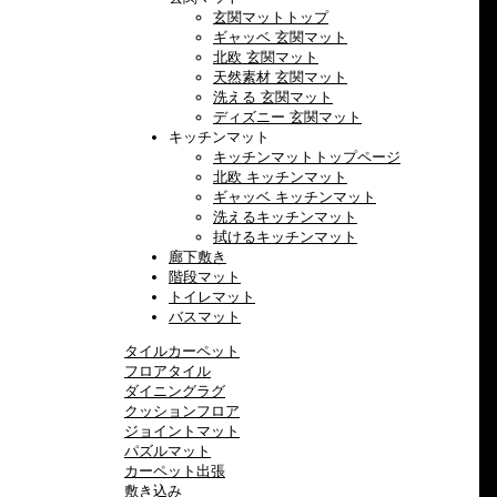
玄関マットトップ
ギャッベ 玄関マット
北欧 玄関マット
天然素材 玄関マット
洗える 玄関マット
ディズニー 玄関マット
キッチンマット
キッチンマットトップページ
北欧 キッチンマット
ギャッベ キッチンマット
洗えるキッチンマット
拭けるキッチンマット
廊下敷き
階段マット
トイレマット
バスマット
タイルカーペット
フロアタイル
ダイニングラグ
クッションフロア
ジョイントマット
パズルマット
カーペット出張
敷き込み