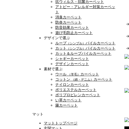
抗ウィルス・抗菌カーペット
アトピー・アレルギー対策カーペッ
ト
消臭カーペット
防炎カーペット
防音効果カーペット
遊び毛防止カーペット
デザインで選ぶ
ループ
パイルカーペット
（シンプル）
カット
パイルカーペット
（シンプル）
カット＆ループパイルカーペット
シャギーカーペット
デザインカーペット
素材で選ぶ
ウール
カーペット
（羊毛）
コットン
カーペット
（綿・デニム）
ナイロンカーペット
ポリエステルカーペット
ポリプロピレンカーペット
い草カーペット
籐カーペット
マット
マットトップページ
玄関マット