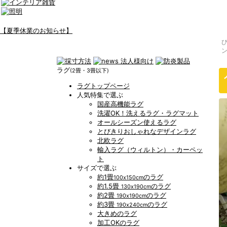
【夏季休業のお知らせ】
ラグ
(2畳・3畳以下)
ラグトップページ
人気特集で選ぶ
国産高機能ラグ
洗濯OK！洗えるラグ・ラグマット
オールシーズン使えるラグ
とびきりおしゃれなデザインラグ
北欧ラグ
輸入ラグ（ウィルトン）・カーペッ
ト
サイズで選ぶ
約1畳
のラグ
100x150cm
約1.5畳
のラグ
130x190cm
約2畳
のラグ
190x190cm
約3畳
のラグ
190x240cm
大きめのラグ
加工OKのラグ