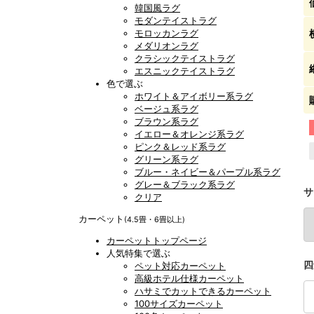
韓国風ラグ
モダンテイストラグ
モロッカンラグ
メダリオンラグ
クラシックテイストラグ
エスニックテイストラグ
色で選ぶ
ホワイト＆アイボリー系ラグ
ベージュ系ラグ
ブラウン系ラグ
イエロー＆オレンジ系ラグ
ピンク＆レッド系ラグ
グリーン系ラグ
ブルー・ネイビー＆パープル系ラグ
グレー＆ブラック系ラグ
サ
クリア
カーペット
(4.5畳・6畳以上)
カーペットトップページ
人気特集で選ぶ
四
ペット対応カーペット
高級ホテル仕様カーペット
ハサミでカットできるカーペット
100サイズカーペット