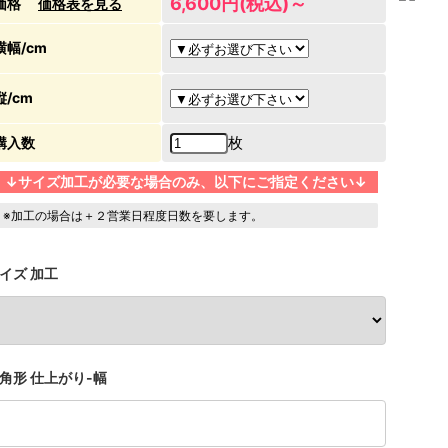
6,600円(税込)～
価格
価格表を見る
横幅/cm
縦/cm
枚
購入数
↓サイズ加工が必要な場合のみ、以下にご指定ください↓
※加工の場合は＋２営業日程度日数を要します。
イズ 加工
角形 仕上がり-幅