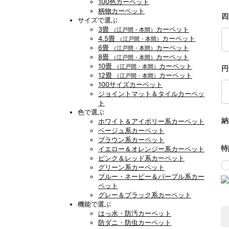
100色カーペット
柄物カーペット
四
サイズで選ぶ
3畳
カーペット
（江戸間・本間）
4.5畳
カーペット
（江戸間・本間）
6畳
カーペット
（江戸間・本間）
8畳
カーペット
（江戸間・本間）
10畳
カーペット
（江戸間・本間）
円
12畳
カーペット
（江戸間・本間）
100サイズカーペット
ジョイントマット＆タイルカーペッ
ト
色で選ぶ
納
ホワイト＆アイボリー系カーペット
ベージュ系カーペット
ブラウン系カーペット
特
イエロー＆オレンジー系カーペット
ピンク＆レッド系カーペット
グリーン系カーペット
ブルー・ネービー＆パープル系カー
ペット
グレー＆ブラック系カーペット
機能で選ぶ
はっ水・防汚カーペット
防ダニ・防虫カーペット