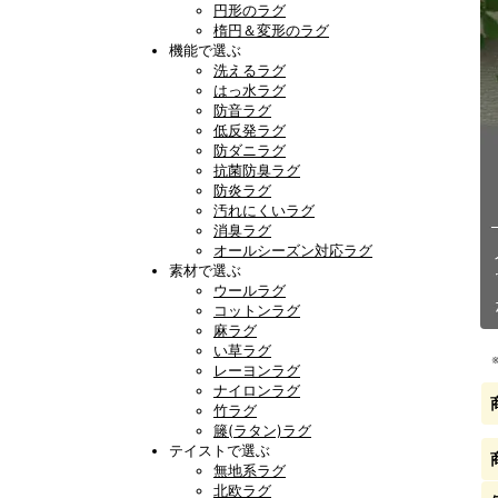
円形のラグ
楕円＆変形のラグ
機能で選ぶ
洗えるラグ
はっ水ラグ
防音ラグ
低反発ラグ
防ダニラグ
抗菌防臭ラグ
防炎ラグ
汚れにくいラグ
消臭ラグ
オールシーズン対応ラグ
素材で選ぶ
ウールラグ
コットンラグ
麻ラグ
い草ラグ
レーヨンラグ
ナイロンラグ
竹ラグ
籐(ラタン)ラグ
テイストで選ぶ
無地系ラグ
北欧ラグ