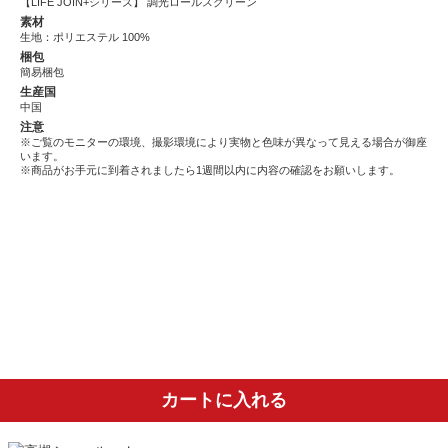
【LIFE JOIN+シリーズ】 調光ロールスクリーン
素材
生地：ポリエステル 100%
梱包
簡易梱包
生産国
中国
注意
※ご覧のモニターの環境、撮影環境により実物と色味が異なって見える場合が御座
います。
※商品がお手元に到着されましたら1週間以内に内容の確認をお願いします。
カートに入れる