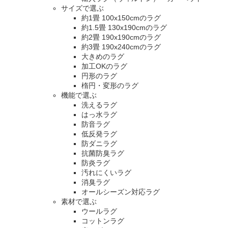
サイズで選ぶ
約1畳 100x150cmのラグ
約1.5畳 130x190cmのラグ
約2畳 190x190cmのラグ
約3畳 190x240cmのラグ
大きめのラグ
加工OKのラグ
円形のラグ
楕円・変形のラグ
機能で選ぶ
洗えるラグ
はっ水ラグ
防音ラグ
低反発ラグ
防ダニラグ
抗菌防臭ラグ
防炎ラグ
汚れにくいラグ
消臭ラグ
オールシーズン対応ラグ
素材で選ぶ
ウールラグ
コットンラグ