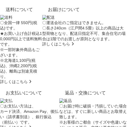
送料について
お届けについて
〇全国一律 550円(税
〇運送会社のご指定はできません。
込)です。
〇長さ240cm（江戸間4.5畳）以上の商品は大
★お買い上げ合計税込1
型荷物となり、
配送日指定不可
、集合住宅の場
0,000円以上で送料無料
合は
1階でのお渡し
が原則となります。
詳しくはこちら
です。
※一部対象外商品もご
ざいます。
※北海道1,100円(税
込)、沖縄2,200円(税
込)、離島は別途見積
り。
詳しくはこちら
お支払いについて
返品・交換について
〇お支払い方法は、
〇お届け時に破損・汚損していた場合
カード決済、Amazon Pay、後払
などは、すぐに新しい商品とお取替え
い（請求書別送）、銀行振込
致します。
（前払い）です。
※お客様のご都合（サイズや色違いな