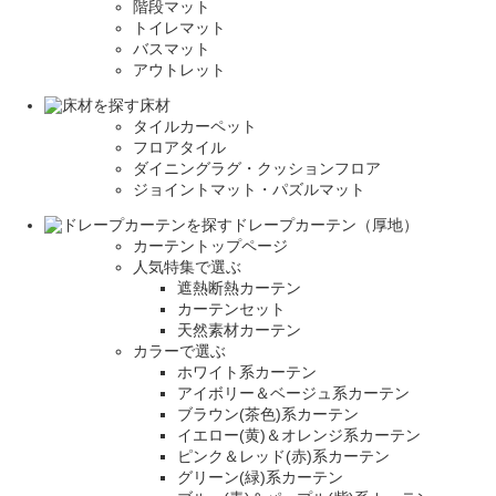
階段マット
トイレマット
バスマット
アウトレット
床材
タイルカーペット
フロアタイル
ダイニングラグ・クッションフロア
ジョイントマット・パズルマット
ドレープカーテン（厚地）
カーテントップページ
人気特集で選ぶ
遮熱断熱カーテン
カーテンセット
天然素材カーテン
カラーで選ぶ
ホワイト系カーテン
アイボリー＆ベージュ系カーテン
ブラウン(茶色)系カーテン
イエロー(黄)＆オレンジ系カーテン
ピンク＆レッド(赤)系カーテン
グリーン(緑)系カーテン