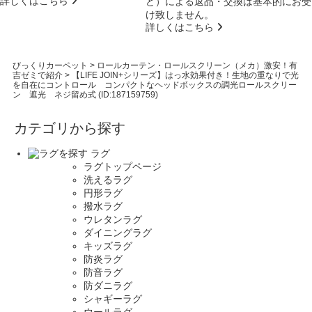
詳しくはこちら
ど）による返品・交換は基本的にお受
け致しません。
詳しくはこちら
びっくりカーペット
>
ロールカーテン・ロールスクリーン（メカ）激安！有
吉ゼミで紹介
>
【LIFE JOIN+シリーズ】はっ水効果付き！生地の重なりで光
を自在にコントロール コンパクトなヘッドボックスの調光ロールスクリー
ン 遮光 ネジ留め式 (ID:187159759)
カテゴリから探す
ラグ
ラグトップページ
洗えるラグ
円形ラグ
撥水ラグ
ウレタンラグ
ダイニングラグ
キッズラグ
防炎ラグ
防音ラグ
防ダニラグ
シャギーラグ
ウールラグ