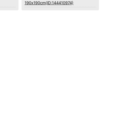
190x190cm(ID:144410974)