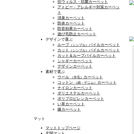
抗ウィルス・抗菌カーペット
アトピー・アレルギー対策カーペッ
ト
消臭カーペット
防炎カーペット
防音効果カーペット
遊び毛防止カーペット
デザインで選ぶ
ループ
パイルカーペット
（シンプル）
カット
パイルカーペット
（シンプル）
カット＆ループパイルカーペット
シャギーカーペット
デザインカーペット
素材で選ぶ
ウール
カーペット
（羊毛）
コットン
カーペット
（綿・デニム）
ナイロンカーペット
ポリエステルカーペット
ポリプロピレンカーペット
い草カーペット
籐カーペット
マット
マットトップページ
玄関マット