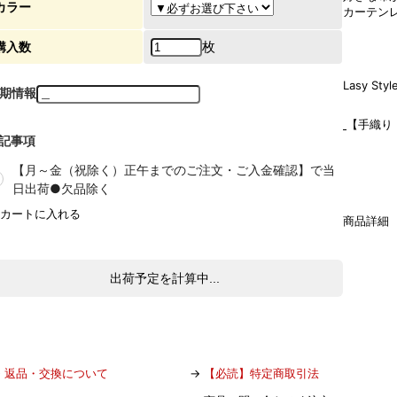
カラー
カーテン
枚
購入数
Lasy S
期情報
【手織り
記事項
【月～金（祝除く）正午までのご注文・ご入金確認】で当
日出荷●欠品除く
商品詳細
出荷予定を計算中...
→
返品・交換について
→
【必読】特定商取引法