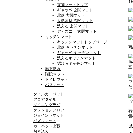
お
玄関マットトップ
ギャッベ 玄関マット
北欧 玄関マット
天然素材 玄関マット
洗える 玄関マット
ディズニー 玄関マット
キッチンマット
キッチンマットトップページ
商
北欧 キッチンマット
ギャッベ キッチンマット
洗えるキッチンマット
1
拭けるキッチンマット
室
廊下敷き
階段マット
トイレマット
ウ
バスマット
だ
タイルカーペット
フロアタイル
形
ダイニングラグ
クッションフロア
右
ジョイントマット
価
パズルマット
カーペット出張
丈
敷き込み
～