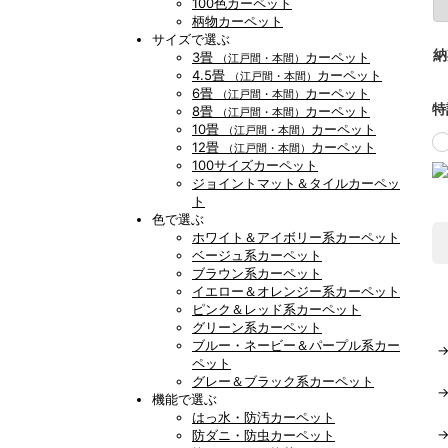
100色カーペット
柄物カーペット
サイズで選ぶ
納
3畳
カーペット
（江戸間・本間）
4.5畳
カーペット
（江戸間・本間）
6畳
カーペット
（江戸間・本間）
特
8畳
カーペット
（江戸間・本間）
10畳
カーペット
（江戸間・本間）
12畳
カーペット
（江戸間・本間）
100サイズカーペット
ジョイントマット＆タイルカーペッ
ト
色で選ぶ
ホワイト＆アイボリー系カーペット
ベージュ系カーペット
ブラウン系カーペット
イエロー＆オレンジー系カーペット
ピンク＆レッド系カーペット
グリーン系カーペット
ブルー・ネービー＆パープル系カー
ペット
グレー＆ブラック系カーペット
機能で選ぶ
はっ水・防汚カーペット
防ダニ・防虫カーペット