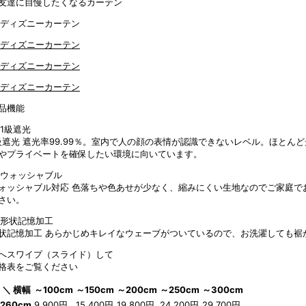
友達に自慢したくなるカーテン
品機能
級遮光
遮光率99.99％。室内で人の顔の表情が認識できないレベル。ほとん
やプライベートを確保したい環境に向いています。
ォッシャブル対応
色落ちや色あせが少なく、縮みにくい生地なのでご家庭で
さい。
状記憶加工
あらかじめキレイなウェーブがついているので、お洗濯しても裾
へスワイプ（スライド）して
格表をご覧ください
 ＼ 横幅
～100cm
～150cm
～200cm
～250cm
～300cm
260cm
9,900円
15,400円
19,800円
24,200円
29,700円