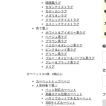
韓国風ラグ
モダンテイストラグ
モロッカンラグ
メダリオンラグ
クラシックテイストラグ
エスニックテイストラグ
色で選ぶ
ホワイト＆アイボリー系ラグ
ベージュ系ラグ
ブラウン系ラグ
イエロー＆オレンジ系ラグ
幅
ピンク＆レッド系ラグ
グリーン系ラグ
ブルー・ネイビー＆パープル系ラグ
グレー＆ブラック系ラグ
クリア
丈
カーペット
(4.5畳・6畳以上)
カーペットトップページ
人気特集で選ぶ
ペット対応カーペット
高級ホテル仕様カーペット
フ
ハサミでカットできるカーペット
100サイズカーペット