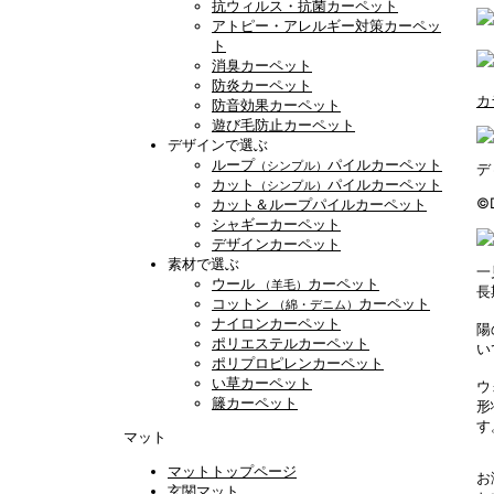
抗ウィルス・抗菌カーペット
アトピー・アレルギー対策カーペッ
ト
消臭カーペット
防炎カーペット
カ
防音効果カーペット
遊び毛防止カーペット
デザインで選ぶ
ループ
パイルカーペット
（シンプル）
デ
カット
パイルカーペット
（シンプル）
©
カット＆ループパイルカーペット
シャギーカーペット
デザインカーペット
素材で選ぶ
一
ウール
カーペット
（羊毛）
長
コットン
カーペット
（綿・デニム）
ナイロンカーペット
陽
ポリエステルカーペット
い
ポリプロピレンカーペット
い草カーペット
ウ
籐カーペット
形
す
マット
マットトップページ
お
玄関マット