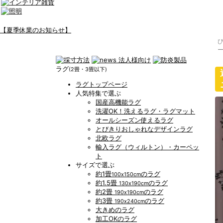
【夏季休業のお知らせ】
ラグ
(2畳・3畳以下)
ラグトップページ
人気特集で選ぶ
国産高機能ラグ
洗濯OK！洗えるラグ・ラグマット
オールシーズン使えるラグ
とびきりおしゃれなデザインラグ
北欧ラグ
輸入ラグ（ウィルトン）・カーペッ
ト
サイズで選ぶ
約1畳
のラグ
100x150cm
約1.5畳
のラグ
130x190cm
約2畳
のラグ
190x190cm
約3畳
のラグ
190x240cm
大きめのラグ
加工OKのラグ