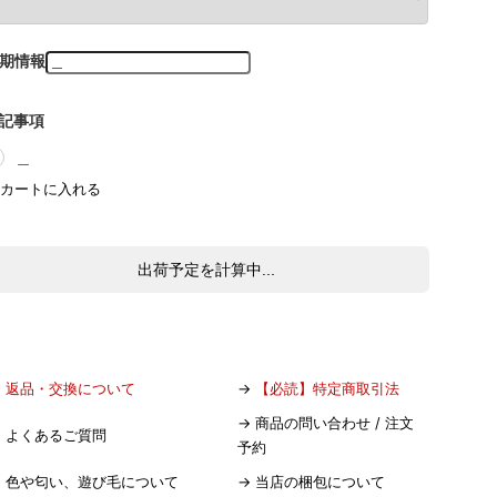
期情報
記事項
＿
出荷予定を計算中...
→
返品・交換について
→
【必読】特定商取引法
→
商品の問い合わせ / 注文
→
よくあるご質問
予約
→
色や匂い、遊び毛について
→
当店の梱包について