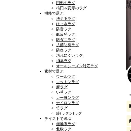
円形のラグ
楕円＆変形のラグ
機能で選ぶ
洗えるラグ
はっ水ラグ
防音ラグ
低反発ラグ
防ダニラグ
抗菌防臭ラグ
防炎ラグ
汚れにくいラグ
消臭ラグ
オールシーズン対応ラグ
素材で選ぶ
ウールラグ
コットンラグ
麻ラグ
い草ラグ
レーヨンラグ
ナイロンラグ
竹ラグ
籐(ラタン)ラグ
テイストで選ぶ
無地系ラグ
北欧ラグ