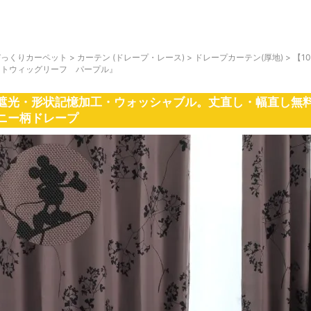
びっくりカーペット
>
カーテン (ドレープ・レース)
>
ドレープカーテン(厚地)
>
【1
ートウィッグリーフ パープル』
遮光・形状記憶加工・ウォッシャブル。丈直し・幅直し無料
ニー柄ドレープ