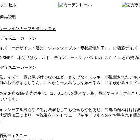
ラーラインナップを詳しく見る
ィズニーデザイン・遮光・ウォッシャブル・形状記憶加工。。お洒落ディズ
DISNEY 本商品はウォルト・ディズニー・ジャパン(株）スミノ エとの契
見ディズニー柄と気が付かないほど、さりげなくミッキーが配置されたテキス
期のお子様はもちろん、これから一人暮らしを始める方、ご家族が集うリビ
の光を遮る1級遮光の生地。ほとんど光を通さない為、昼間でも暗くすること
ています。
ォッシャブル対応なのでお洗濯をしても色落ちや色あせ、生地の縮みはほぼ
状記憶加工により、お洗濯をしてもウェーブをキープするのでお手入れも簡
。
洒落ディズニー