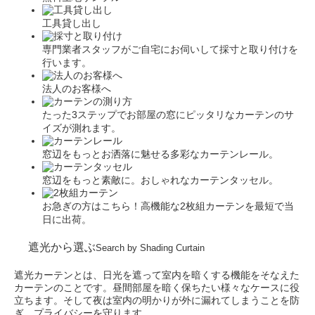
工具貸し出し
専門業者スタッフがご自宅にお伺いして採寸と取り付けを
行います。
法人のお客様へ
たった3ステップでお部屋の窓にピッタリなカーテンのサ
イズが測れます。
窓辺をもっとお洒落に魅せる多彩なカーテンレール。
窓辺をもっと素敵に。おしゃれなカーテンタッセル。
お急ぎの方はこちら！高機能な2枚組カーテンを最短で当
日に出荷。
遮光から選ぶ
Search by Shading Curtain
遮光カーテンとは、日光を遮って室内を暗くする機能をそなえた
カーテンのことです。昼間部屋を暗く保ちたい様々なケースに役
立ちます。そして夜は室内の明かりが外に漏れてしまうことを防
ぎ、プライバシーを守ります。