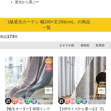
遮光から選ぶ
「1級遮光カーテン 幅100×丈150(cm)」の商品
一覧
173
商品
件
おすすめ順
価格順
新着順
【幅丈オーダー】韓国インテ
【100サイズから選べる】【1.