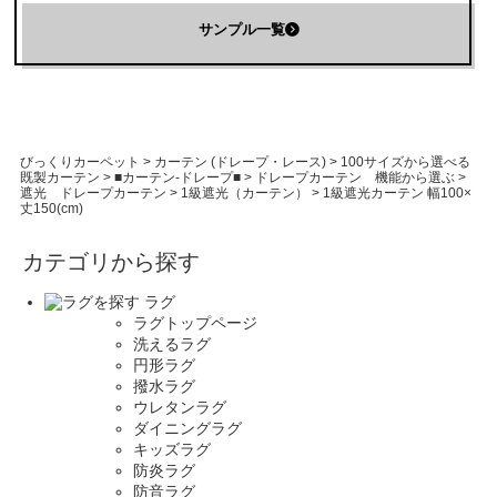
サンプル一覧
びっくりカーペット
>
カーテン (ドレープ・レース)
>
100サイズから選べる
既製カーテン
>
■カーテン-ドレープ■
>
ドレープカーテン 機能から選ぶ
>
遮光 ドレープカーテン
>
1級遮光（カーテン）
>
1級遮光カーテン 幅100×
丈150(cm)
カテゴリから探す
ラグ
ラグトップページ
洗えるラグ
円形ラグ
撥水ラグ
ウレタンラグ
ダイニングラグ
キッズラグ
防炎ラグ
防音ラグ