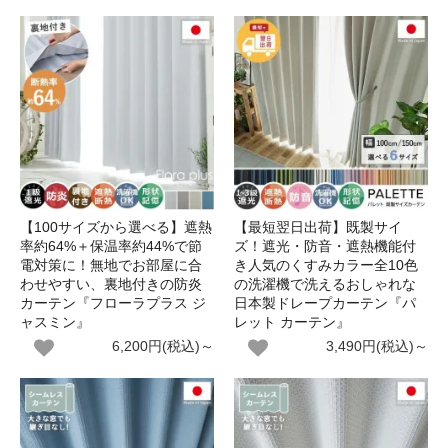
【100サイズから選べる】遮熱
【最短翌日出荷】既製サイ
率約64%＋保温率約44%で節
ズ！遮光・防音・遮熱機能付
電対策に！無地でお部屋に合
き人気のくすみカラー全10色
わせやすい、裏地付きの防炎
の洗濯機で洗えるおしゃれな
カーテン『フローラプラス ジ
日本製ドレープカーテン『パ
ャスミン』
レット カーテン』
6,200円(税込)～
3,490円(税込)～