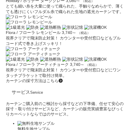
Holiday / ホリデー ダークグレー
3,080～
（税込）
とても細い糸を大量に使って織られた、手触りなめらかで、薄く
ても透けにくいフルダル糸で織られた生地の遮光カーテンです。
Flora / フローラ レモンピール
3,740～
（税込）
視界クリアで飛沫防止対策！ カウンターや受付窓口などもプル
コード式で巻き上げスッキリ！
Flora / フローラ アーティチョーク
3,740～
（税込）
視界クリアで飛沫防止対策！ カウンターや受付窓口などにワン
タッチブラケットで取付け簡単。
カーテンの採寸方法はこちら
サービス
Service
カーテンご購入前のご検討から採寸などの下準備、任せて安心の
採寸・取り付けサービスなど、カーテンの販売実績豊富なびっく
りカーペットならではのサービス。
無料生地サンプル