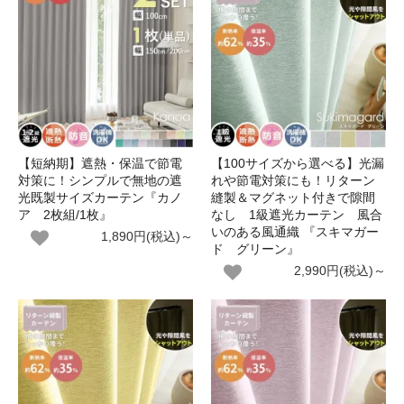
【短納期】遮熱・保温で節電
【100サイズから選べる】光漏
対策に！シンプルで無地の遮
れや節電対策にも！リターン
光既製サイズカーテン『カノ
縫製＆マグネット付きで隙間
ア 2枚組/1枚』
なし 1級遮光カーテン 風合
いのある風通織 『スキマガー
1,890円(税込)～
ド グリーン』
2,990円(税込)～