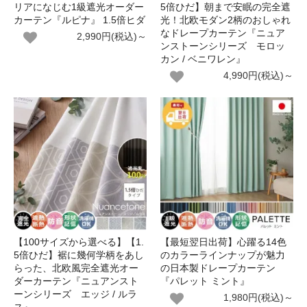
リアになじむ1級遮光オーダー
5倍ひだ】朝まで安眠の完全遮
カーテン『ルピナ』 1.5倍ヒダ
光！北欧モダン2柄のおしゃれ
なドレープカーテン『ニュア
2,990円(税込)～
ンストーンシリーズ モロッ
カン / ベニワレン』
4,990円(税込)～
【100サイズから選べる】【1.
【最短翌日出荷】心躍る14色
5倍ひだ】裾に幾何学柄をあし
のカラーラインナップが魅力
らった、北欧風完全遮光オー
の日本製ドレープカーテン
ダーカーテン『ニュアンスト
『パレット ミント』
ーンシリーズ エッジ / ルラ
1,980円(税込)～