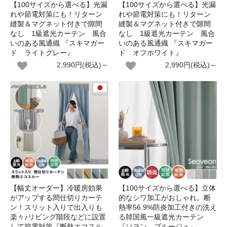
【100サイズから選べる】光漏
【100サイズから選べる】光漏
れや節電対策にも！リターン
れや節電対策にも！リターン
縫製＆マグネット付きで隙間
縫製＆マグネット付きで隙間
なし 1級遮光カーテン 風合
なし 1級遮光カーテン 風合
いのある風通織 『スキマガー
いのある風通織 『スキマガー
ド ライトグレー』
ド オフホワイト』
2,990円(税込)～
2,990円(税込)～
【幅丈オーダー】冷暖房効果
【100サイズから選べる】立体
がアップする間仕切りカーテ
的なシワ加工がおしゃれ。断
ン！スリット入りで出入りも
熱率56.9%防炎加工付きの洗え
楽々♪リビング階段などに設置
る韓国風一級遮光カーテン
して節電対策『断熱エコスル
『ソヨン ブルージュ』