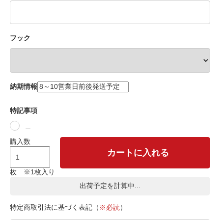
フック
納期情報
特記事項
＿
購入数
カートに入れる
枚 ※1枚入り
出荷予定を計算中...
特定商取引法に基づく表記（
※必読
）