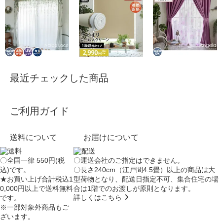
最近チェックした商品
ご利用ガイド
送料について
お届けについて
〇全国一律 550円(税
〇運送会社のご指定はできません。
込)です。
〇長さ240cm（江戸間4.5畳）以上の商品は大
★お買い上げ合計税込1
型荷物となり、
配送日指定不可
、集合住宅の場
0,000円以上で送料無料
合は
1階でのお渡し
が原則となります。
詳しくはこちら
です。
※一部対象外商品もご
ざいます。