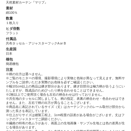
天然素材カーテン『マリブ』
素材
綿100％
数量
１枚入り
ヒダ倍数
フラット
付属品
共布タッセル・アジャスターフックA or B
生産国
日本
梱包
簡易梱包
注意
※柄の出方は選べません。
※ご覧のモニターの環境、撮影環境により実物と色味が異なって見えます。無料サ
ンプルをご請求いただき実際のお色味を必ずご確認ください。
※幅101cm以上の商品は継ぎ部分があります。継ぎ目部分は極力柄が合うようにい
たしますが、既成品のためぴったり柄を合わせることはできません。
※2枚以上でご使用頂く場合も左右の柄合わせは行っておりません。
※共生地のタッセルに関しましても、柄の指定、表裏の柄合わせ・色合わせはでき
ません。また、左右で柄の出方が異なることもございます。
※商品名に表記されているサイズ（丈）はカーテンフックのレール取付け部分から
測った長さを表記しています。
※仕上がりサイズは縫製工程上、1cm程度の誤差がある場合がございます。丈はフ
ックのアジャスターでご調節ください。
※繊維の特有の色ムラがあり、画面上の生地画像・サンプル生地とは色の差異が生
じる場合があります。