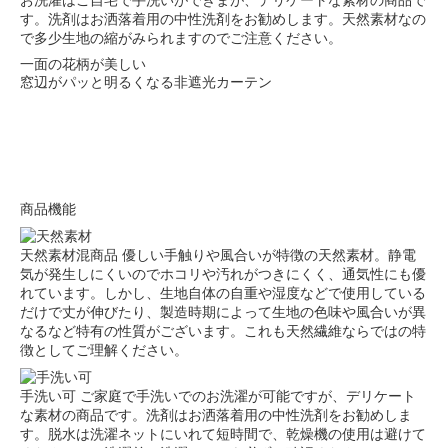
お洗濯はご自宅で手洗いができまが、デリケートな素材の商品で
す。洗剤はお洒落着用の中性洗剤をお勧めします。天然素材なの
で多少生地の縮がみられますのでご注意ください。
一面の花柄が美しい
窓辺がパッと明るくなる非遮光カーテン
商品機能
天然素材混商品
優しい手触りや風合いが特徴の天然素材。静電
気が発生しにくいのでホコリや汚れがつきにくく、通気性にも優
れています。しかし、生地自体の自重や湿度などで使用している
だけで丈が伸びたり、製造時期によって生地の色味や風合いが異
なるなど特有の性質がございます。これも天然繊維ならではの特
徴としてご理解ください。
手洗い可
ご家庭で手洗いでのお洗濯が可能ですが、デリケート
な素材の商品です。洗剤はお洒落着用の中性洗剤をお勧めしま
す。脱水は洗濯ネットにいれて短時間で、乾燥機の使用は避けて