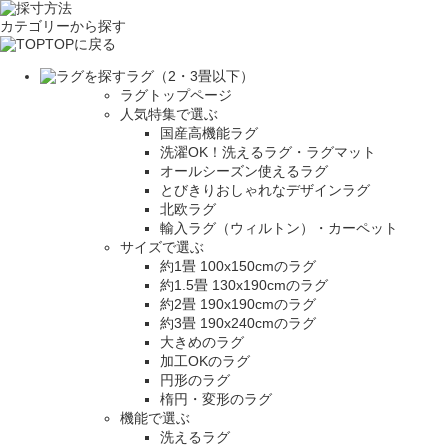
カテゴリーから探す
TOPに戻る
ラグ（2・3畳以下）
ラグトップページ
人気特集で選ぶ
国産高機能ラグ
洗濯OK！洗えるラグ・ラグマット
オールシーズン使えるラグ
とびきりおしゃれなデザインラグ
北欧ラグ
輸入ラグ（ウィルトン）・カーペット
サイズで選ぶ
約1畳 100x150cmのラグ
約1.5畳 130x190cmのラグ
約2畳 190x190cmのラグ
約3畳 190x240cmのラグ
大きめのラグ
加工OKのラグ
円形のラグ
楕円・変形のラグ
機能で選ぶ
洗えるラグ