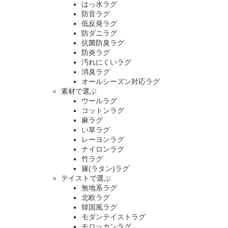
はっ水ラグ
防音ラグ
低反発ラグ
防ダニラグ
抗菌防臭ラグ
防炎ラグ
汚れにくいラグ
消臭ラグ
オールシーズン対応ラグ
素材で選ぶ
ウールラグ
コットンラグ
麻ラグ
い草ラグ
レーヨンラグ
ナイロンラグ
竹ラグ
籐(ラタン)ラグ
テイストで選ぶ
無地系ラグ
北欧ラグ
韓国風ラグ
モダンテイストラグ
モロッカンラグ