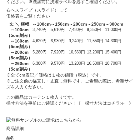
ください。※洗濯前に洗濯ラベルを必ずご確認ください。
右へスワイプ（スライド）して
価格表をご覧ください
丈 ＼ 横幅
～100cm
～150cm
～200cm
～250cm
～300cm
～100cm
3,740円
5,610円
7,480円
9,350円
11,000円
（5cm刻み）
～160cm
4,620円
6,930円
9,240円
11,550円
14,300円
（5cm刻み）
～200cm
5,280円
7,920円
10,560円
13,200円
15,400円
（5cm刻み）
～260cm
6,380円
9,570円
13,200円
16,500円
18,700円
（5cm刻み）
※全てcm表記／価格は１枚の値段（税込）です。
※ご注文前の幅直し・丈直し無料です。ご希望の際は、希望サイ
ズを入力ください。
この商品はカーテン１枚入りです。
採寸方法を事前にご確認ください！
《 採寸方法はコチラ▹▹ 》
商品詳細
品名