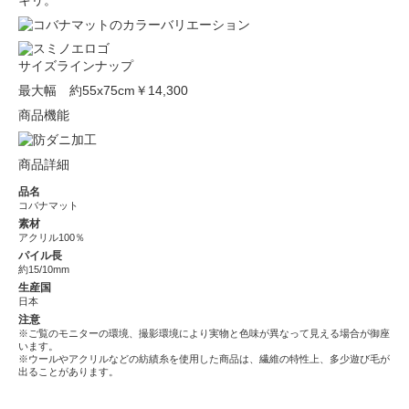
キリ。
サイズラインナップ
最大幅 約55x75cm
￥14,300
商品機能
商品詳細
品名
コバナマット
素材
アクリル100％
パイル長
約15/10mm
生産国
日本
注意
※ご覧のモニターの環境、撮影環境により実物と色味が異なって見える場合が御座
います。
※ウールやアクリルなどの紡績糸を使用した商品は、繊維の特性上、多少遊び毛が
出ることがあります。