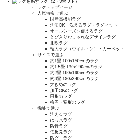
ラグ（2・3畳以下）
ラグトップページ
人気特集で選ぶ
国産高機能ラグ
洗濯OK！洗えるラグ・ラグマット
オールシーズン使えるラグ
とびきりおしゃれなデザインラグ
北欧ラグ
輸入ラグ（ウィルトン）・カーペット
サイズで選ぶ
約1畳 100x150cmのラグ
約1.5畳 130x190cmのラグ
約2畳 190x190cmのラグ
約3畳 190x240cmのラグ
大きめのラグ
加工OKのラグ
円形のラグ
楕円・変形のラグ
機能で選ぶ
洗えるラグ
はっ水ラグ
防音ラグ
低反発ラグ
防ダニラグ