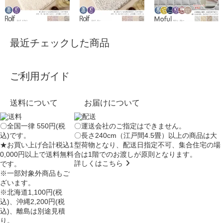
最近チェックした商品
ご利用ガイド
送料について
お届けについて
〇全国一律 550円(税
〇運送会社のご指定はできません。
込)です。
〇長さ240cm（江戸間4.5畳）以上の商品は大
★お買い上げ合計税込1
型荷物となり、
配送日指定不可
、集合住宅の場
0,000円以上で送料無料
合は
1階でのお渡し
が原則となります。
詳しくはこちら
です。
※一部対象外商品もご
ざいます。
※北海道1,100円(税
込)、沖縄2,200円(税
込)、離島は別途見積
り。