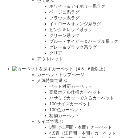
色で選ぶ
ホワイト＆アイボリー系ラグ
ベージュ系ラグ
ブラウン系ラグ
イエロー＆オレンジ系ラグ
ピンク＆レッド系ラグ
グリーン系ラグ
ブルー・ネイビー＆パープル系ラグ
グレー＆ブラック系ラグ
クリア
アウトレット
カーペット（4.5・6畳以上）
カーペットトップページ
人気特集で選ぶ
ペット対応カーペット
高級ホテル仕様カーペット
ハサミでカットできるカーペット
100サイズカーペット
100色カーペット
柄物カーペット
サイズで選ぶ
3畳（江戸間・本間）カーペット
4.5畳（江戸間・本間）カーペット