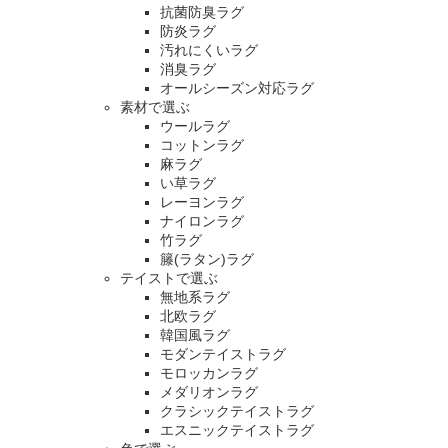
抗菌防臭ラグ
防炎ラグ
汚れにくいラグ
消臭ラグ
オールシーズン対応ラグ
素材で選ぶ
ウールラグ
コットンラグ
麻ラグ
い草ラグ
レーヨンラグ
ナイロンラグ
竹ラグ
籐(ラタン)ラグ
テイストで選ぶ
無地系ラグ
北欧ラグ
韓国風ラグ
モダンテイストラグ
モロッカンラグ
メダリオンラグ
クラシックテイストラグ
エスニックテイストラグ