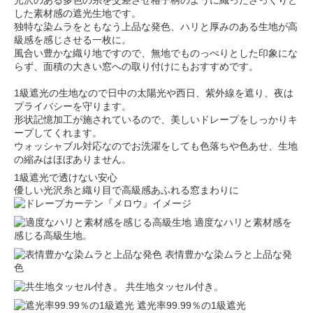
光沢のある多色の糸を交差させ格子柄のように織ったざっくりと
した素材感の遮光生地です。
独特な染ムラをともなう上品な発色、ハリと厚みのある生地が高
級感を感じさせる一枚に。
風合い豊かな織り地ですので、無地でものっぺりとした印象にな
らず、面積の大きい窓への取り付けにもおすすめです。
1級遮光の生地なので日中の太陽光や西日、紫外線を遮り、夜は
プライバシーを守ります。
形状記憶加工が施されているので、美しいドレープをしっかりキ
ープしてくれます。
ウォッシャブル対応なのでお洗濯をしても色落ちや色あせ、生地
の縮みはほぼありません。
1級遮光で透けない安心
優しい光沢糸と織り目で高級感あふれる窓まわりに
適度なハリと素材感を
感じる高級生地。
表情豊かな染ムラと上品な発
色
共生地タッセル付き。
遮光率99.99％の1級遮光