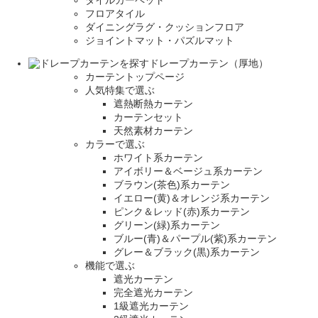
タイルカーペット
フロアタイル
ダイニングラグ・クッションフロア
ジョイントマット・パズルマット
ドレープカーテン（厚地）
カーテントップページ
人気特集で選ぶ
遮熱断熱カーテン
カーテンセット
天然素材カーテン
カラーで選ぶ
ホワイト系カーテン
アイボリー＆ベージュ系カーテン
ブラウン(茶色)系カーテン
イエロー(黄)＆オレンジ系カーテン
ピンク＆レッド(赤)系カーテン
グリーン(緑)系カーテン
ブルー(青)＆パープル(紫)系カーテン
グレー＆ブラック(黒)系カーテン
機能で選ぶ
遮光カーテン
完全遮光カーテン
1級遮光カーテン