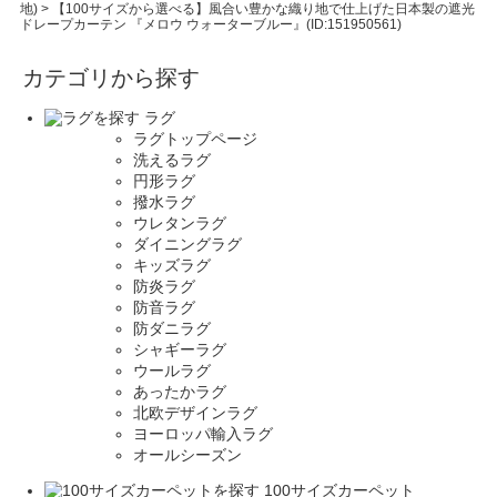
地)
>
【100サイズから選べる】風合い豊かな織り地で仕上げた日本製の遮光
ドレープカーテン 『メロウ ウォーターブルー』(ID:151950561)
カテゴリから探す
ラグ
ラグトップページ
洗えるラグ
円形ラグ
撥水ラグ
ウレタンラグ
ダイニングラグ
キッズラグ
防炎ラグ
防音ラグ
防ダニラグ
シャギーラグ
ウールラグ
あったかラグ
北欧デザインラグ
ヨーロッパ輸入ラグ
オールシーズン
100サイズカーペット