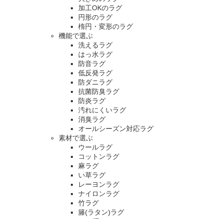
加工OKのラグ
円形のラグ
楕円・変形のラグ
機能で選ぶ
洗えるラグ
はっ水ラグ
防音ラグ
低反発ラグ
防ダニラグ
抗菌防臭ラグ
防炎ラグ
汚れにくいラグ
消臭ラグ
オールシーズン対応ラグ
素材で選ぶ
ウールラグ
コットンラグ
麻ラグ
い草ラグ
レーヨンラグ
ナイロンラグ
竹ラグ
籐(ラタン)ラグ