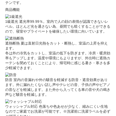
テンです。
商品機能
1級遮光
遮光率99.99％。室内で人の顔の表情が認識できないレ
ベル。ほとんど光を通さない為、昼間でも暗くすることができる
ので、寝室やプライベートを確保したい環境に向いています。
遮熱断熱
夏は直射日光熱をカット・断熱し、室温の上昇を抑え
ます。
冬は外の冷気をカットし、室温の低下を防ぎます。冷房・暖房効
率もアップします。温度や環境にもよりますが、外出時に遮熱カ
ーテンを閉めておくことにより、帰宅時に感じる暑さ・寒さを多
少軽減できます。
防音
室内の音漏れや外の騒音を軽減する防音・遮音効果があり
ます。外に漏れたくない話し声やテレビの音、子供の声やピアノ
の音などを軽減します。また外から入ってくる車の音や犬の鳴き
声など騒音を軽減します。
ウォッシャブル対応
色落ちや色あせが少なく、縮みにくい生地
なのでご家庭でお洗濯が可能です。※洗濯前に洗濯ラベルを必ず