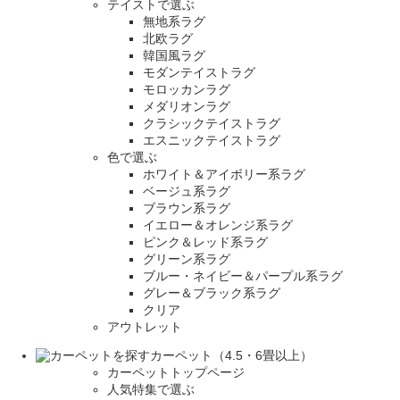
テイストで選ぶ
無地系ラグ
北欧ラグ
韓国風ラグ
モダンテイストラグ
モロッカンラグ
メダリオンラグ
クラシックテイストラグ
エスニックテイストラグ
色で選ぶ
ホワイト＆アイボリー系ラグ
ベージュ系ラグ
ブラウン系ラグ
イエロー＆オレンジ系ラグ
ピンク＆レッド系ラグ
グリーン系ラグ
ブルー・ネイビー＆パープル系ラグ
グレー＆ブラック系ラグ
クリア
アウトレット
カーペット（4.5・6畳以上）
カーペットトップページ
人気特集で選ぶ