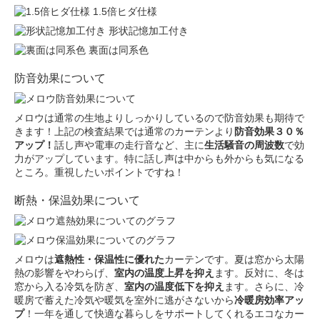
1.5倍ヒダ仕様
形状記憶加工付き
裏面は同系色
防音効果について
メロウは通常の生地よりしっかりしているので防音効果も期待で
きます！上記の検査結果では通常のカーテンより
防音効果３０％
アップ！
話し声や電車の走行音など、主に
生活騒音の周波数
で効
力がアップしています。特に話し声は中からも外からも気になる
ところ。重視したいポイントですね！
断熱・保温効果について
メロウは
遮熱性・保温性に優れた
カーテンです。夏は窓から太陽
熱の影響をやわらげ、
室内の温度上昇を抑え
ます。反対に、冬は
窓から入る冷気を防ぎ、
室内の温度低下を抑え
ます。さらに、冷
暖房で蓄えた冷気や暖気を室外に逃がさないから
冷暖房効率アッ
プ
！一年を通して快適な暮らしをサポートしてくれるエコなカー