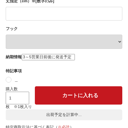
丈指定（cm）※[数字のみ]
フック
納期情報
特記事項
＿
購入数
カートに入れる
枚 ※1枚入り
出荷予定を計算中...
特定商取引法に基づく表記（
※必読
）