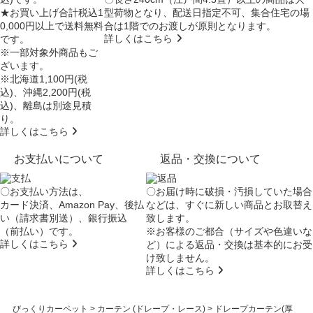
★お買い上げ合計税込1
型荷物となり、
配送日指定不可
、集合住宅の場
0,000円以上で送料無料
合は
1階でのお渡し
が原則となります。
詳しくはこちら
です。
※一部対象外商品もご
ざいます。
※北海道1,100円(税
込)、沖縄2,200円(税
込)、離島は別途見積
り。
詳しくはこちら
お支払いについて
返品・交換について
〇お支払い方法は、
〇お届け時に破損・汚損していた場合
カード決済、Amazon Pay、後払
などは、すぐに新しい商品とお取替え
い（請求書別送）、銀行振込
致します。
（前払い）です。
※お客様のご都合（サイズや色違いな
詳しくはこちら
ど）による返品・交換は基本的にお受
け致しません。
詳しくはこちら
びっくりカーペット
>
カーテン (ドレープ・レース)
>
ドレープカーテン(厚