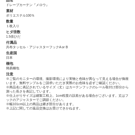
品名
ドレープカーテン『メロウ』
素材
ポリエステル100％
数量
１枚入り
ヒダ倍数
1.5倍ひだ
付属品
共布タッセル・アジャスターフックA or B
生産国
日本
梱包
簡易梱包
注意
※ご覧のモニターの環境、撮影環境により実物と色味が異なって見える場合が御座
います。無料サンプルをご請求いただき実際のお色味を必ずご確認ください。
※商品名に表記されているサイズ（丈）はカーテンフックのレール取付け部分から
測った長さを表記しています。
※仕上がりサイズは縫製工程上、1cm程度の誤差がある場合がございます。丈はフ
ックのアジャスターでご調節ください。
※幅101cm以上の商品は継ぎ部分があります。
※上記に関しての返品交換はお受けできかねます。