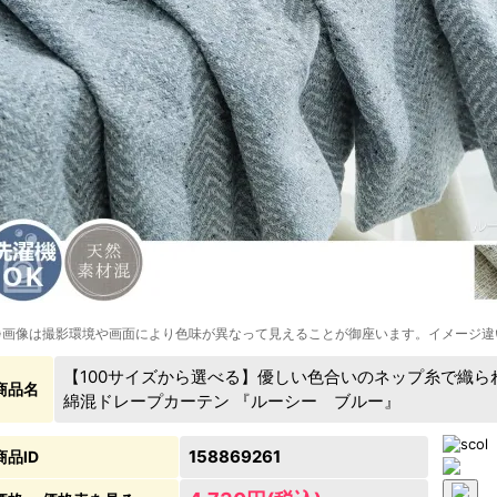
※画像は撮影環境や画面により色味が異なって見えることが御座います。イメージ違
【100サイズから選べる】優しい色合いのネップ糸で織
商品名
綿混ドレープカーテン 『ルーシー ブルー』
158869261
商品ID