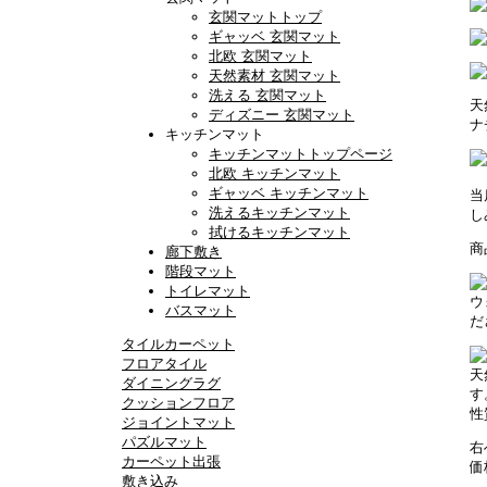
玄関マットトップ
ギャッベ 玄関マット
北欧 玄関マット
天然素材 玄関マット
洗える 玄関マット
天
ディズニー 玄関マット
ナ
キッチンマット
キッチンマットトップページ
北欧 キッチンマット
ギャッベ キッチンマット
当
洗えるキッチンマット
し
拭けるキッチンマット
商
廊下敷き
階段マット
トイレマット
ウ
バスマット
だ
タイルカーペット
フロアタイル
天
ダイニングラグ
す
クッションフロア
性
ジョイントマット
パズルマット
右
カーペット出張
価
敷き込み