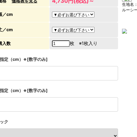
4,730円(税込)～
価格
価格表を見る
生地名
ルーシ
幅／cm
丈／cm
枚 ※1枚入り
購入数
指定（cm）※[数字のみ]
指定（cm）※[数字のみ]
ック