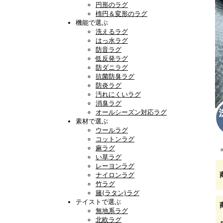
円形のラグ
楕円＆変形のラグ
機能で選ぶ
洗えるラグ
はっ水ラグ
防音ラグ
低反発ラグ
防ダニラグ
抗菌防臭ラグ
防炎ラグ
汚れにくいラグ
消臭ラグ
オールシーズン対応ラグ
素材で選ぶ
ウールラグ
コットンラグ
麻ラグ
い草ラグ
レーヨンラグ
ナイロンラグ
竹ラグ
籐(ラタン)ラグ
テイストで選ぶ
無地系ラグ
北欧ラグ