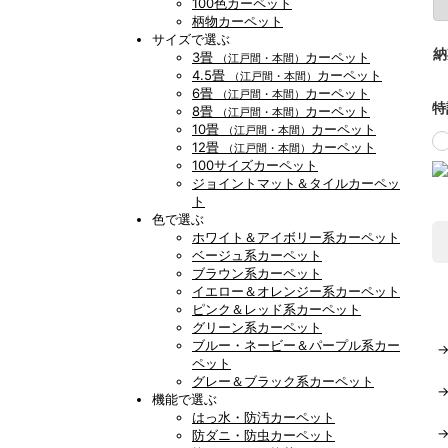
100色カーペット
柄物カーペット
サイズで選ぶ
納
3畳
カーペット
（江戸間・本間）
4.5畳
カーペット
（江戸間・本間）
6畳
カーペット
（江戸間・本間）
特
8畳
カーペット
（江戸間・本間）
10畳
カーペット
（江戸間・本間）
12畳
カーペット
（江戸間・本間）
100サイズカーペット
ジョイントマット＆タイルカーペッ
ト
色で選ぶ
ホワイト＆アイボリー系カーペット
ベージュ系カーペット
ブラウン系カーペット
イエロー＆オレンジー系カーペット
ピンク＆レッド系カーペット
グリーン系カーペット
ブルー・ネービー＆パープル系カー
ペット
グレー＆ブラック系カーペット
機能で選ぶ
はっ水・防汚カーペット
防ダニ・防虫カーペット