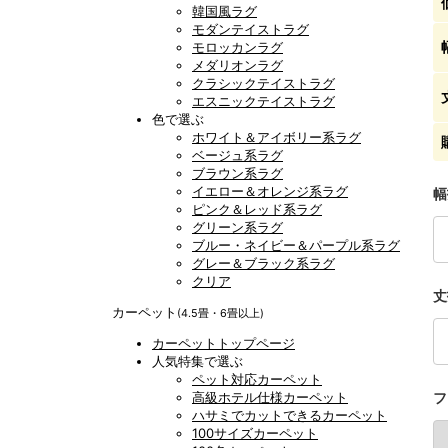
韓国風ラグ
モダンテイストラグ
モロッカンラグ
メダリオンラグ
クラシックテイストラグ
エスニックテイストラグ
色で選ぶ
ホワイト＆アイボリー系ラグ
ベージュ系ラグ
ブラウン系ラグ
イエロー＆オレンジ系ラグ
幅
ピンク＆レッド系ラグ
グリーン系ラグ
ブルー・ネイビー＆パープル系ラグ
グレー＆ブラック系ラグ
クリア
丈
カーペット
(4.5畳・6畳以上)
カーペットトップページ
人気特集で選ぶ
ペット対応カーペット
高級ホテル仕様カーペット
フ
ハサミでカットできるカーペット
100サイズカーペット