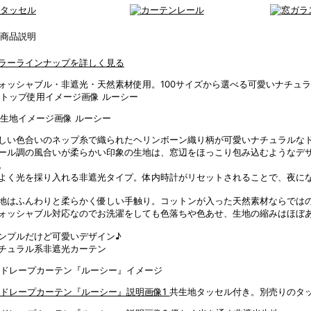
ラーラインナップを詳しく見る
ォッシャブル・非遮光・天然素材使用。100サイズから選べる可愛いナチュ
しい色合いのネップ糸で織られたヘリンボーン織り柄が可愛いナチュラルな
ール調の風合いが柔らかい印象の生地は、窓辺をほっこり包み込むようなデ
。
よく光を採り入れる非遮光タイプ。体内時計がリセットされることで、夜に
地はふんわりと柔らかく優しい手触り。コットンが入った天然素材ならでは
ォッシャブル対応なのでお洗濯をしても色落ちや色あせ、生地の縮みはほぼ
ンプルだけど可愛いデザイン♪
チュラル系非遮光カーテン
共生地タッセル付き。別売りのタ