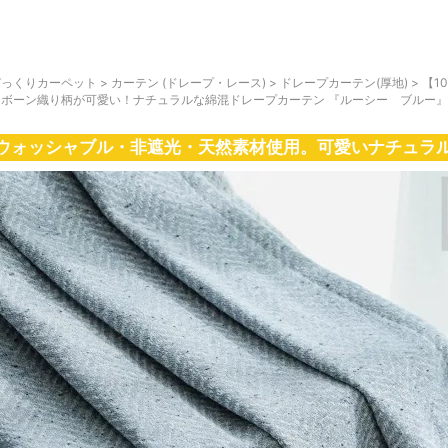
びっくりカーペット
>
カーテン (ドレープ・レース)
>
ドレープカーテン(厚地)
>
【1
ンボーン織り柄が可愛い！ナチュラルな綿混ドレープカーテン 『ルーシー ブルー』
ウォッシャブル・非遮光・天然素材使用。可愛いナチュラ