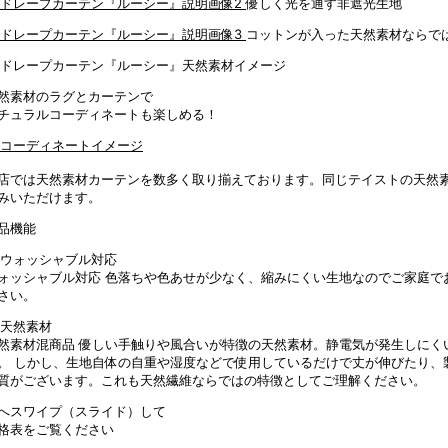
優しく光を通す非遮光生地
コットンが入った天然素材ならで
然素材のラグとカーテンで
チュラルコーディネートも楽しめる！
店では天然素材カーテンを数多く取り揃えております。同じテイストの天然
みいただけます。
品機能
ォッシャブル対応
色落ちや色あせが少なく、縮みにくい生地なのでご家庭で
さい。
然素材混商品
優しい手触りや風合いが特徴の天然素材。静電気が発生しにく
。 しかし、生地自体の自重や湿度などで使用しているだけで丈が伸びたり、
質がございます。これも天然繊維ならではの特徴としてご理解ください。
へスワイプ（スライド）して
格表をご覧ください