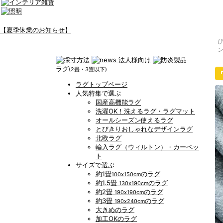
【夏季休業のお知らせ】
ラグ
(2畳・3畳以下)
ラグトップページ
人気特集で選ぶ
国産高機能ラグ
洗濯OK！洗えるラグ・ラグマット
オールシーズン使えるラグ
とびきりおしゃれなデザインラグ
北欧ラグ
輸入ラグ（ウィルトン）・カーペッ
ト
サイズで選ぶ
約1畳
のラグ
100x150cm
約1.5畳
のラグ
130x190cm
約2畳
のラグ
190x190cm
約3畳
のラグ
190x240cm
大きめのラグ
加工OKのラグ