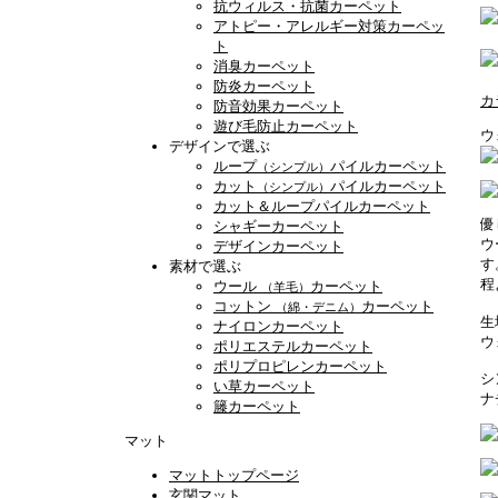
抗ウィルス・抗菌カーペット
アトピー・アレルギー対策カーペッ
ト
消臭カーペット
防炎カーペット
カ
防音効果カーペット
遊び毛防止カーペット
ウ
デザインで選ぶ
ループ
パイルカーペット
（シンプル）
カット
パイルカーペット
（シンプル）
カット＆ループパイルカーペット
優
シャギーカーペット
ウ
デザインカーペット
す
素材で選ぶ
程
ウール
カーペット
（羊毛）
コットン
カーペット
（綿・デニム）
生
ナイロンカーペット
ウ
ポリエステルカーペット
ポリプロピレンカーペット
シ
い草カーペット
ナ
籐カーペット
マット
マットトップページ
玄関マット