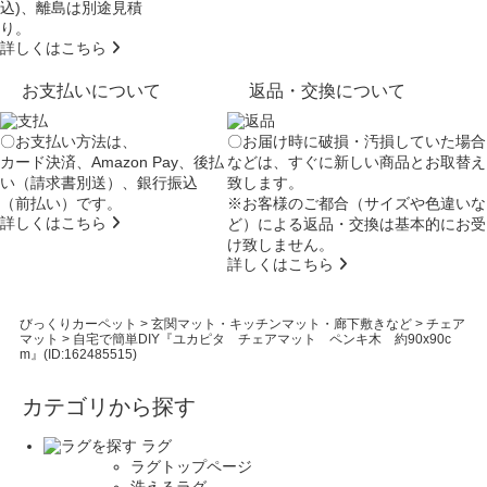
込)、離島は別途見積
り。
詳しくはこちら
お支払いについて
返品・交換について
〇お支払い方法は、
〇お届け時に破損・汚損していた場合
カード決済、Amazon Pay、後払
などは、すぐに新しい商品とお取替え
い（請求書別送）、銀行振込
致します。
（前払い）です。
※お客様のご都合（サイズや色違いな
詳しくはこちら
ど）による返品・交換は基本的にお受
け致しません。
詳しくはこちら
びっくりカーペット
>
玄関マット・キッチンマット・廊下敷きなど
>
チェア
マット
>
自宅で簡単DIY『ユカピタ チェアマット ペンキ木 約90x90c
m』(ID:162485515)
カテゴリから探す
ラグ
ラグトップページ