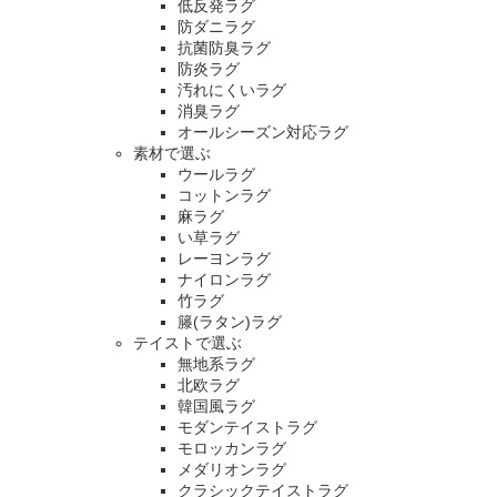
低反発ラグ
防ダニラグ
抗菌防臭ラグ
防炎ラグ
汚れにくいラグ
消臭ラグ
オールシーズン対応ラグ
素材で選ぶ
ウールラグ
コットンラグ
麻ラグ
い草ラグ
レーヨンラグ
ナイロンラグ
竹ラグ
籐(ラタン)ラグ
テイストで選ぶ
無地系ラグ
北欧ラグ
韓国風ラグ
モダンテイストラグ
モロッカンラグ
メダリオンラグ
クラシックテイストラグ