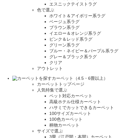
エスニックテイストラグ
色で選ぶ
ホワイト＆アイボリー系ラグ
ベージュ系ラグ
ブラウン系ラグ
イエロー＆オレンジ系ラグ
ピンク＆レッド系ラグ
グリーン系ラグ
ブルー・ネイビー＆パープル系ラグ
グレー＆ブラック系ラグ
クリア
アウトレット
カーペット（4.5・6畳以上）
カーペットトップページ
人気特集で選ぶ
ペット対応カーペット
高級ホテル仕様カーペット
ハサミでカットできるカーペット
100サイズカーペット
100色カーペット
柄物カーペット
サイズで選ぶ
3畳（江戸間・本間）カーペット