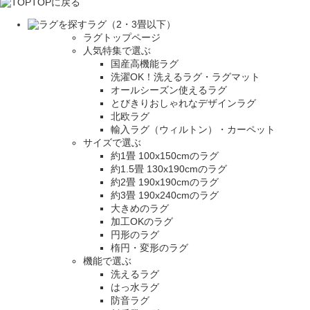
TOPに戻る
ラグ（2・3畳以下）
ラグトップページ
人気特集で選ぶ
国産高機能ラグ
洗濯OK！洗えるラグ・ラグマット
オールシーズン使えるラグ
とびきりおしゃれなデザインラグ
北欧ラグ
輸入ラグ（ウィルトン）・カーペット
サイズで選ぶ
約1畳 100x150cmのラグ
約1.5畳 130x190cmのラグ
約2畳 190x190cmのラグ
約3畳 190x240cmのラグ
大きめのラグ
加工OKのラグ
円形のラグ
楕円・変形のラグ
機能で選ぶ
洗えるラグ
はっ水ラグ
防音ラグ