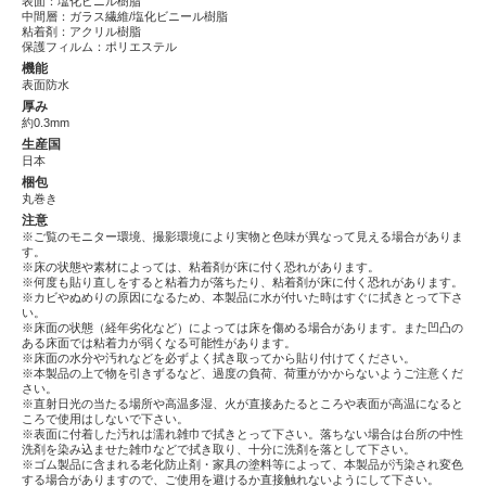
表面：塩化ビニル樹脂
中間層：ガラス繊維/塩化ビニール樹脂
粘着剤：アクリル樹脂
保護フィルム：ポリエステル
機能
表面防水
厚み
約0.3mm
生産国
日本
梱包
丸巻き
注意
※ご覧のモニター環境、撮影環境により実物と色味が異なって見える場合がありま
す。
※床の状態や素材によっては、粘着剤が床に付く恐れがあります。
※何度も貼り直しをすると粘着力が落ちたり、粘着剤が床に付く恐れがあります。
※カビやぬめりの原因になるため、本製品に水が付いた時はすぐに拭きとって下さ
い。
※床面の状態（経年劣化など）によっては床を傷める場合があります。また凹凸の
ある床面では粘着力が弱くなる可能性があります。
※床面の水分や汚れなどを必ずよく拭き取ってから貼り付けてください。
※本製品の上で物を引きずるなど、過度の負荷、荷重がかからないようご注意くだ
さい。
※直射日光の当たる場所や高温多湿、火が直接あたるところや表面が高温になると
ころで使用はしないで下さい。
※表面に付着した汚れは濡れ雑巾で拭きとって下さい。落ちない場合は台所の中性
洗剤を染み込ませた雑巾などで拭き取り、十分に洗剤を落として下さい。
※ゴム製品に含まれる老化防止剤・家具の塗料等によって、本製品が汚染され変色
する場合がありますので、ご使用を避けるか直接触れないようにして下さい。