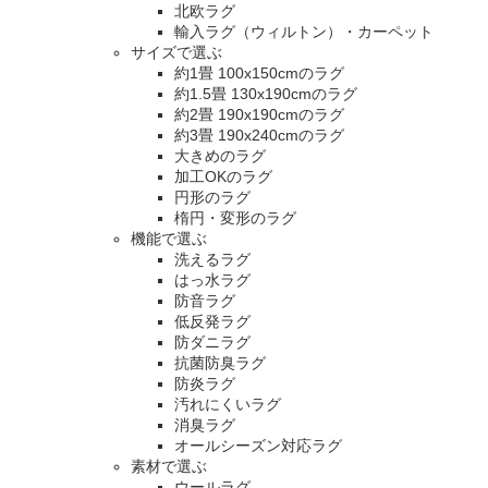
北欧ラグ
輸入ラグ（ウィルトン）・カーペット
サイズで選ぶ
約1畳 100x150cmのラグ
約1.5畳 130x190cmのラグ
約2畳 190x190cmのラグ
約3畳 190x240cmのラグ
大きめのラグ
加工OKのラグ
円形のラグ
楕円・変形のラグ
機能で選ぶ
洗えるラグ
はっ水ラグ
防音ラグ
低反発ラグ
防ダニラグ
抗菌防臭ラグ
防炎ラグ
汚れにくいラグ
消臭ラグ
オールシーズン対応ラグ
素材で選ぶ
ウールラグ