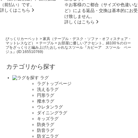
（前払い）です。
※お客様のご都合（サイズや色違いな
詳しくはこちら
ど）による返品・交換は基本的にお受
け致しません。
詳しくはこちら
びっくりカーペット
>
家具（テーブル・デスク・ソファ・オフィスチェア・
マットレスなど）
>
テーブル
>
お部屋に優しいアクセント。綿100％のロー
プをざっくりと編み上げたおしゃれなスツール『カビーア スツール ベー
ジュ』(ID:165510769)
カテゴリから探す
ラグ
ラグトップページ
洗えるラグ
円形ラグ
撥水ラグ
ウレタンラグ
ダイニングラグ
キッズラグ
防炎ラグ
防音ラグ
防ダニラグ