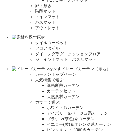
拭けるキッチンマット
廊下敷き
階段マット
トイレマット
バスマット
アウトレット
床材
タイルカーペット
フロアタイル
ダイニングラグ・クッションフロア
ジョイントマット・パズルマット
ドレープカーテン（厚地）
カーテントップページ
人気特集で選ぶ
遮熱断熱カーテン
カーテンセット
天然素材カーテン
カラーで選ぶ
ホワイト系カーテン
アイボリー＆ベージュ系カーテン
ブラウン(茶色)系カーテン
イエロー(黄)＆オレンジ系カーテン
ピンク＆レッド(赤)系カーテン