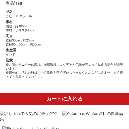
商品詳細
品名
カビーア スツール
素材
側地：綿100％
中材：ポリスチレン
高さ
直径35cm：約25cm
直径50、80cm：約35cm
生産国
インド
注意
※ご覧のモニターの環境、撮影環境により実物と色味が異なって見える場合が御座
います。
※部分的に汚れた時は、中性洗剤を薄く溶かした水をタオルなどに含ませ、固く絞
ってふき取ってください。
カートに入れる