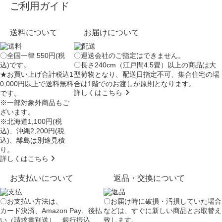
ご利用ガイド
送料について
お届けについて
〇全国一律 550円(税
〇運送会社のご指定はできません。
込)です。
〇長さ240cm（江戸間4.5畳）以上の商品は大
★お買い上げ合計税込1
型荷物となり、
配送日指定不可
、集合住宅の場
0,000円以上で送料無料
合は
1階でのお渡し
が原則となります。
詳しくはこちら
です。
※一部対象外商品もご
ざいます。
※北海道1,100円(税
込)、沖縄2,200円(税
込)、離島は別途見積
り。
詳しくはこちら
お支払いについて
返品・交換について
〇お支払い方法は、
〇お届け時に破損・汚損していた場合
カード決済、Amazon Pay、後払
などは、すぐに新しい商品とお取替え
い（請求書別送）、銀行振込
致します。