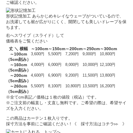
ご確認ください。
形状記憶加工
あらかじめキレイなウェーブがついているので、
お洗濯しても裾が広がりにくく、開閉しても美しいドレープを保
ちます。
右へスワイプ（スライド）して
価格表をご覧ください
丈 ＼ 横幅
～100cm
～150cm
～200cm
～250cm
～300cm
～100cm
3,600円
5,500円
7,200円
9,000円
10,800円
（5cm刻み）
～160cm
4,000円
6,000円
8,000円
10,000円
12,100円
（5cm刻み）
～200cm
4,600円
6,900円
9,200円
11,500円
13,800円
（5cm刻み）
～260cm
5,500円
8,100円
10,800円
13,500円
16,200円
（5cm刻み）
※全てcm表記／価格は１枚の値段（税込）です。
※ご注文前の幅直し・丈直し無料です。ご希望の際は、希望サイ
ズを入力ください。
この商品はカーテン１枚入りです。
採寸方法を事前にご確認ください！
《 採寸方法はコチラ▹▹ 》