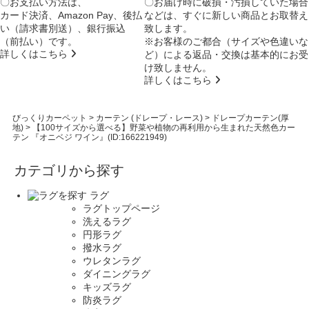
〇お支払い方法は、
〇お届け時に破損・汚損していた場合
カード決済、Amazon Pay、後払
などは、すぐに新しい商品とお取替え
い（請求書別送）、銀行振込
致します。
（前払い）です。
※お客様のご都合（サイズや色違いな
詳しくはこちら
ど）による返品・交換は基本的にお受
け致しません。
詳しくはこちら
びっくりカーペット
>
カーテン (ドレープ・レース)
>
ドレープカーテン(厚
地)
>
【100サイズから選べる】野菜や植物の再利用から生まれた天然色カー
テン 『オニベジ ワイン』(ID:166221949)
カテゴリから探す
ラグ
ラグトップページ
洗えるラグ
円形ラグ
撥水ラグ
ウレタンラグ
ダイニングラグ
キッズラグ
防炎ラグ