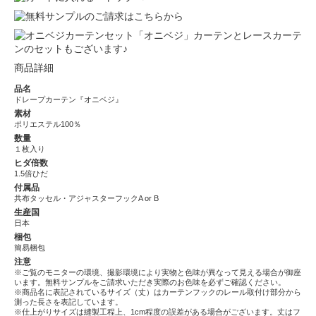
「オニベジ」カーテンとレースカーテ
ンのセットもございます♪
商品詳細
品名
ドレープカーテン『オニベジ』
素材
ポリエステル100％
数量
１枚入り
ヒダ倍数
1.5倍ひだ
付属品
共布タッセル・アジャスターフックA or B
生産国
日本
梱包
簡易梱包
注意
※ご覧のモニターの環境、撮影環境により実物と色味が異なって見える場合が御座
います。無料サンプルをご請求いただき実際のお色味を必ずご確認ください。
※商品名に表記されているサイズ（丈）はカーテンフックのレール取付け部分から
測った長さを表記しています。
※仕上がりサイズは縫製工程上、1cm程度の誤差がある場合がございます。丈はフ