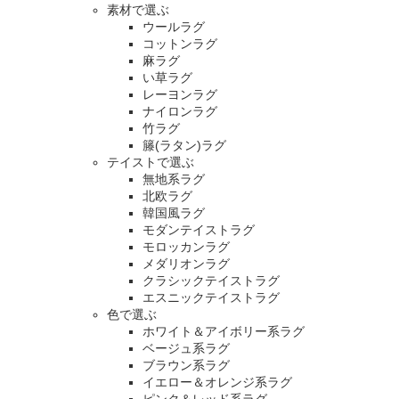
素材で選ぶ
ウールラグ
コットンラグ
麻ラグ
い草ラグ
レーヨンラグ
ナイロンラグ
竹ラグ
籐(ラタン)ラグ
テイストで選ぶ
無地系ラグ
北欧ラグ
韓国風ラグ
モダンテイストラグ
モロッカンラグ
メダリオンラグ
クラシックテイストラグ
エスニックテイストラグ
色で選ぶ
ホワイト＆アイボリー系ラグ
ベージュ系ラグ
ブラウン系ラグ
イエロー＆オレンジ系ラグ