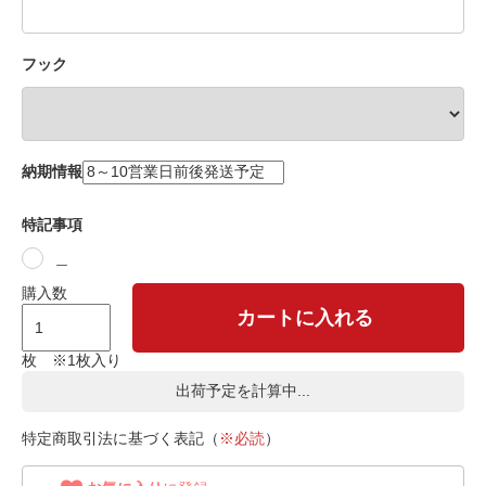
フック
納期情報
特記事項
＿
購入数
カートに入れる
枚 ※1枚入り
出荷予定を計算中...
特定商取引法に基づく表記（
※必読
）