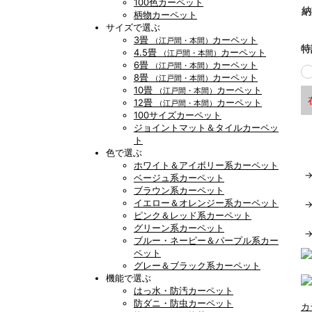
100色カーペット
納
柄物カーペット
サイズで選ぶ
3畳
カーペット
（江戸間・本間）
特
4.5畳
カーペット
（江戸間・本間）
6畳
カーペット
（江戸間・本間）
8畳
カーペット
（江戸間・本間）
10畳
カーペット
（江戸間・本間）
12畳
カーペット
（江戸間・本間）
100サイズカーペット
ジョイントマット＆タイルカーペッ
ト
色で選ぶ
ホワイト＆アイボリー系カーペット
ベージュ系カーペット
ブラウン系カーペット
イエロー＆オレンジー系カーペット
ピンク＆レッド系カーペット
グリーン系カーペット
ブルー・ネービー＆パープル系カー
ペット
グレー＆ブラック系カーペット
機能で選ぶ
はっ水・防汚カーペット
防ダニ・防虫カーペット
カ