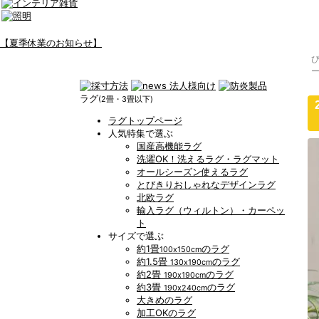
【夏季休業のお知らせ】
ラグ
(2畳・3畳以下)
ラグトップページ
人気特集で選ぶ
国産高機能ラグ
洗濯OK！洗えるラグ・ラグマット
オールシーズン使えるラグ
とびきりおしゃれなデザインラグ
北欧ラグ
輸入ラグ（ウィルトン）・カーペッ
ト
サイズで選ぶ
約1畳
のラグ
100x150cm
約1.5畳
のラグ
130x190cm
約2畳
のラグ
190x190cm
約3畳
のラグ
190x240cm
大きめのラグ
加工OKのラグ