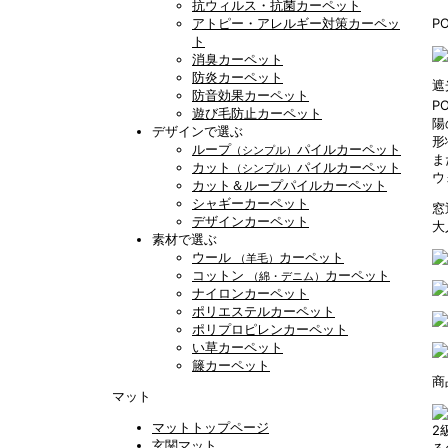
抗ウィルス・抗菌カーペット
アトピー・アレルギー対策カーペッ
P
ト
消臭カーペット
防炎カーペット
遮
防音効果カーペット
P
遊び毛防止カーペット
陽
デザインで選ぶ
形
ループ
パイルカーペット
（シンプル）
ま
カット
パイルカーペット
（シンプル）
ウ
カット＆ループパイルカーペット
シャギーカーペット
窓
デザインカーペット
大
素材で選ぶ
ウール
カーペット
（羊毛）
コットン
カーペット
（綿・デニム）
ナイロンカーペット
ポリエステルカーペット
ポリプロピレンカーペット
い草カーペット
籐カーペット
商
マット
マットトップページ
2
玄関マット