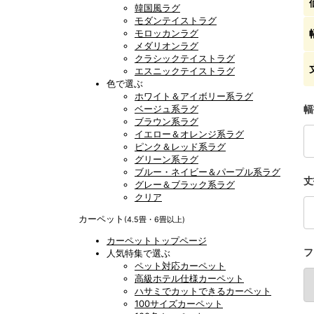
韓国風ラグ
モダンテイストラグ
モロッカンラグ
メダリオンラグ
クラシックテイストラグ
エスニックテイストラグ
色で選ぶ
ホワイト＆アイボリー系ラグ
ベージュ系ラグ
幅
ブラウン系ラグ
イエロー＆オレンジ系ラグ
ピンク＆レッド系ラグ
グリーン系ラグ
ブルー・ネイビー＆パープル系ラグ
丈
グレー＆ブラック系ラグ
クリア
カーペット
(4.5畳・6畳以上)
カーペットトップページ
フ
人気特集で選ぶ
ペット対応カーペット
高級ホテル仕様カーペット
ハサミでカットできるカーペット
100サイズカーペット