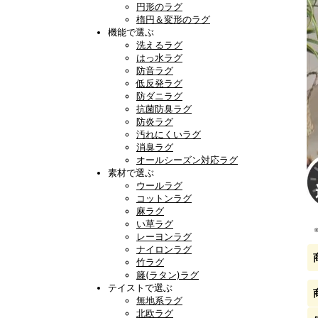
円形のラグ
楕円＆変形のラグ
機能で選ぶ
洗えるラグ
はっ水ラグ
防音ラグ
低反発ラグ
防ダニラグ
抗菌防臭ラグ
防炎ラグ
汚れにくいラグ
消臭ラグ
オールシーズン対応ラグ
素材で選ぶ
ウールラグ
コットンラグ
麻ラグ
い草ラグ
レーヨンラグ
ナイロンラグ
竹ラグ
籐(ラタン)ラグ
テイストで選ぶ
無地系ラグ
北欧ラグ