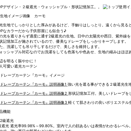
OPデザイン・２級遮光・ウォッシャブル・形状記憶加工。。
光生地でしっかりとした厚みがあるけど、手触りはしっとり。遠くから見る
OPなカラーだから子供部屋にも似合う♪
の光を遮りきらず適度に通す2級遮光の生地。日中の太陽光や西日、紫外線
状記憶加工が施されているので、優美なドレープをしっかりキープします。
た、洗濯しても吊り干しするだけで、美しさを維持します。
ォッシャブル対応なのでお洗濯をしても色落ちや色あせ、生地の縮みはほぼ
辺を明るく賑やかに！
人可愛い遮光カーテン
強い光を遮る事ができる２級遮光生
形状記憶加工付。美しいドレープを
軽くて肌さわりの良いポリエステル
品機能
級遮光
遮光率99.98%～99.80%。室内で人の顔あるいは表情がわかるレ