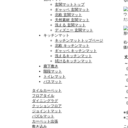
る
玄関マットトップ
ギャッベ 玄関マット
ウ
北欧 玄関マット
だ
天然素材 玄関マット
洗える 玄関マット
ディズニー 玄関マット
形
キッチンマット
キッチンマットトップページ
右
北欧 キッチンマット
価
ギャッベ キッチンマット
洗えるキッチンマット
丈
拭けるキッチンマット
～
廊下敷き
（
階段マット
～
トイレマット
（
バスマット
～
タイルカーペット
（
フロアタイル
～
ダイニングラグ
（
クッションフロア
ジョイントマット
※
パズルマット
※
カーペット出張
敷き込み
こ