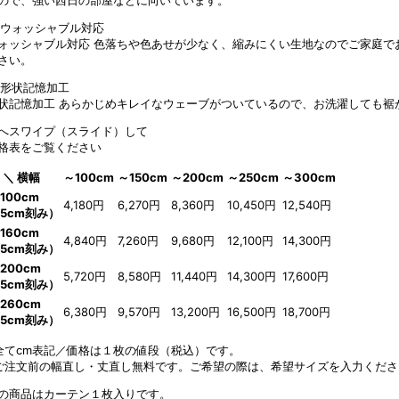
ので、強い西日の部屋などに向いています。
ォッシャブル対応
色落ちや色あせが少なく、縮みにくい生地なのでご家庭で
さい。
状記憶加工
あらかじめキレイなウェーブがついているので、お洗濯しても裾
へスワイプ（スライド）して
格表をご覧ください
 ＼ 横幅
～100cm
～150cm
～200cm
～250cm
～300cm
100cm
4,180円
6,270円
8,360円
10,450円
12,540円
5cm刻み）
160cm
4,840円
7,260円
9,680円
12,100円
14,300円
5cm刻み）
200cm
5,720円
8,580円
11,440円
14,300円
17,600円
5cm刻み）
260cm
6,380円
9,570円
13,200円
16,500円
18,700円
5cm刻み）
全てcm表記／価格は１枚の値段（税込）です。
ご注文前の幅直し・丈直し無料です。ご希望の際は、希望サイズを入力くださ
の商品はカーテン１枚入りです。