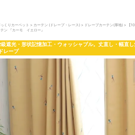
びっくりカーペット
>
カーテン (ドレープ・レース)
>
ドレープカーテン(厚地)
>
【1
ーテン 『カーモ イエロー』
2級遮光・形状記憶加工・ウォッシャブル。丈直し・幅直し無
ドレープ