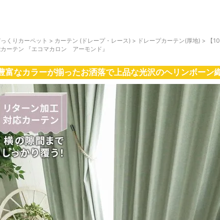
びっくりカーペット
>
カーテン (ドレープ・レース)
>
ドレープカーテン(厚地)
>
【1
能カーテン 『エコマカロン アーモンド』
豊富なカラーが揃ったお洒落で上品な光沢のヘリンボーン