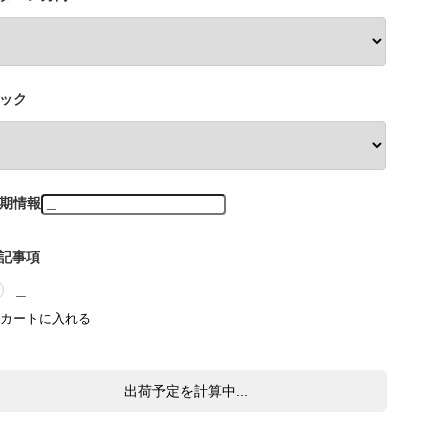
ック
期情報
記事項
＿
出荷予定を計算中...