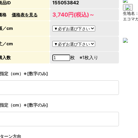
155053842
商品ID
生地名
3,740円(税込)～
価格
価格表を見る
エコマ
幅／cm
丈／cm
枚 ※1枚入り
購入数
指定（cm）※[数字のみ]
指定（cm）※[数字のみ]
ターン方向