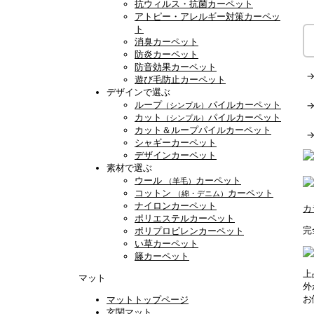
抗ウィルス・抗菌カーペット
アトピー・アレルギー対策カーペッ
ト
消臭カーペット
防炎カーペット
防音効果カーペット
遊び毛防止カーペット
デザインで選ぶ
ループ
パイルカーペット
（シンプル）
カット
パイルカーペット
（シンプル）
カット＆ループパイルカーペット
シャギーカーペット
デザインカーペット
素材で選ぶ
ウール
カーペット
（羊毛）
コットン
カーペット
（綿・デニム）
ナイロンカーペット
カ
ポリエステルカーペット
完
ポリプロピレンカーペット
い草カーペット
籐カーペット
上
マット
外
お
マットトップページ
玄関マット