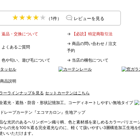
（1件）
レビューを見る
→
返品・交換について
→
【必読】特定商取引法
→
商品の問い合わせ / 注文
→
よくあるご質問
予約
→
色や匂い、遊び毛について
→
当店の梱包について
ラーラインナップを見る
セットカーテンはこちら
全遮光・遮熱・防音・形状記憶加工。コーディネートしやすい無地タイプ
品な光沢のあるヘリンボーン織り柄、色と素材感を楽しめるカラーバリエー
からの光を100％遮る完全遮光なのに、軽くて扱いやすい3層構造加工生地を
使いいただけます。