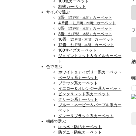
100色カーペット
柄物カーペット
サイズで選ぶ
3畳
カーペット
（江戸間・本間）
4.5畳
カーペット
（江戸間・本間）
6畳
カーペット
（江戸間・本間）
フ
8畳
カーペット
（江戸間・本間）
10畳
カーペット
（江戸間・本間）
12畳
カーペット
（江戸間・本間）
100サイズカーペット
ジョイントマット＆タイルカーペッ
ト
納
色で選ぶ
ホワイト＆アイボリー系カーペット
ベージュ系カーペット
特
ブラウン系カーペット
イエロー＆オレンジー系カーペット
ピンク＆レッド系カーペット
グリーン系カーペット
ブルー・ネービー＆パープル系カー
ペット
グレー＆ブラック系カーペット
機能で選ぶ
はっ水・防汚カーペット
防ダニ・防虫カーペット