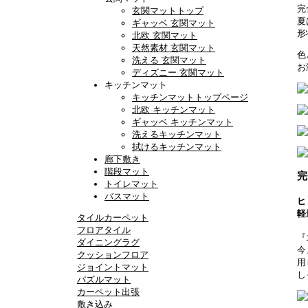
完
玄関マットトップ
夏
ギャッベ 玄関マット
形
北欧 玄関マット
天然素材 玄関マット
色
洗える 玄関マット
お
ディズニー 玄関マット
キッチンマット
キッチンマットトップページ
北欧 キッチンマット
ギャッベ キッチンマット
洗えるキッチンマット
拭けるキッチンマット
廊下敷き
階段マット
完
トイレマット
バスマット
ヒ
軽
タイルカーペット
フロアタイル
『
ダイニングラグ
今
クッションフロア
用
ジョイントマット
し
パズルマット
カーペット出張
敷き込み