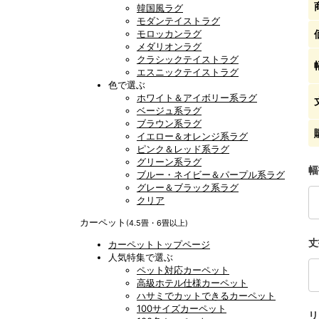
韓国風ラグ
モダンテイストラグ
モロッカンラグ
メダリオンラグ
クラシックテイストラグ
エスニックテイストラグ
色で選ぶ
ホワイト＆アイボリー系ラグ
ベージュ系ラグ
ブラウン系ラグ
イエロー＆オレンジ系ラグ
ピンク＆レッド系ラグ
グリーン系ラグ
幅
ブルー・ネイビー＆パープル系ラグ
グレー＆ブラック系ラグ
クリア
カーペット
(4.5畳・6畳以上)
丈
カーペットトップページ
人気特集で選ぶ
ペット対応カーペット
高級ホテル仕様カーペット
ハサミでカットできるカーペット
100サイズカーペット
リ