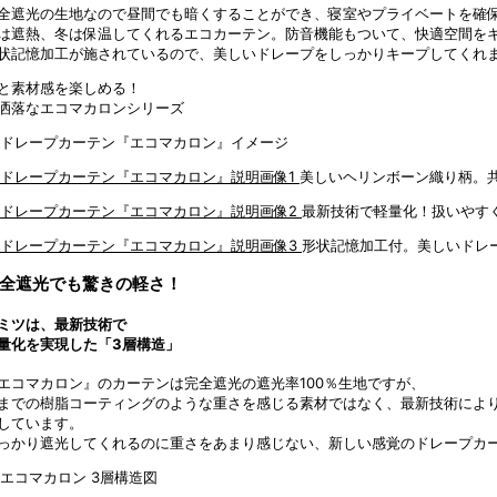
全遮光の生地なので昼間でも暗くすることができ、寝室やプライベートを確
は遮熱、冬は保温してくれるエコカーテン。防音機能もついて、快適空間を
状記憶加工が施されているので、美しいドレープをしっかりキープしてくれ
と素材感を楽しめる！
洒落なエコマカロンシリーズ
美しいヘリンボーン織り柄。
最新技術で軽量化！扱いやす
形状記憶加工付。美しいドレ
全遮光でも驚きの軽さ！
ミツは、最新技術で
量化を実現した「3層構造」
エコマカロン』のカーテンは完全遮光の遮光率100％生地ですが、
までの樹脂コーティングのような重さを感じる素材ではなく、最新技術によ
しています。
っかり遮光してくれるのに重さをあまり感じない、新しい感覚のドレープカ