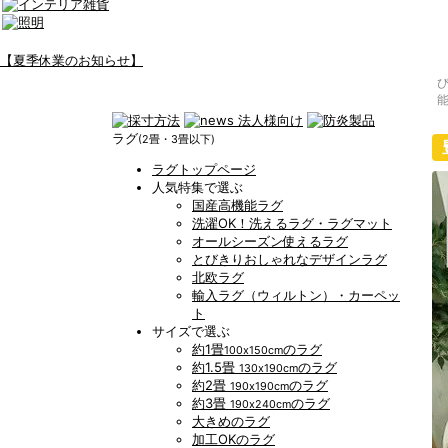
【夏季休業のお知らせ】
ラグ
(2畳・3畳以下)
ラグトップページ
人気特集で選ぶ
国産高機能ラグ
洗濯OK！洗えるラグ・ラグマット
オールシーズン使えるラグ
とびきりおしゃれなデザインラグ
北欧ラグ
輸入ラグ（ウィルトン）・カーペッ
ト
サイズで選ぶ
約1畳
のラグ
100x150cm
約1.5畳
のラグ
130x190cm
約2畳
のラグ
190x190cm
約3畳
のラグ
190x240cm
大きめのラグ
加工OKのラグ