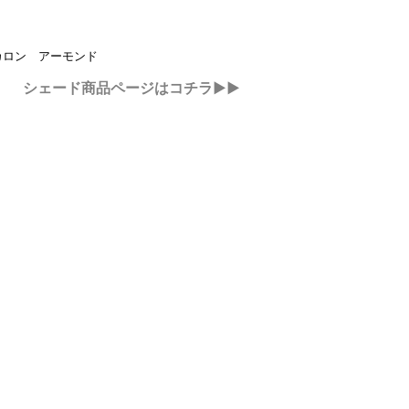
：
カロン アーモンド
シェード商品ページはコチラ▶▶