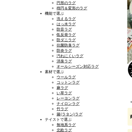
円形のラグ
楕円＆変形のラグ
機能で選ぶ
洗えるラグ
はっ水ラグ
防音ラグ
低反発ラグ
防ダニラグ
抗菌防臭ラグ
防炎ラグ
汚れにくいラグ
消臭ラグ
オールシーズン対応ラグ
素材で選ぶ
ウールラグ
コットンラグ
麻ラグ
い草ラグ
レーヨンラグ
ナイロンラグ
竹ラグ
籐(ラタン)ラグ
テイストで選ぶ
無地系ラグ
北欧ラグ