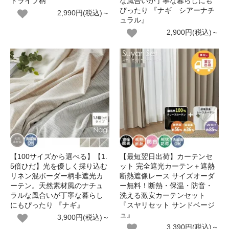
トライプ柄
な風合いが丁寧な暮らしにも
ぴったり 『ナギ シアーナチ
2,990円(税込)～
ュラル』
2,900円(税込)～
【100サイズから選べる】【1.
【最短翌日出荷】カーテンセ
5倍ひだ】光を優しく採り込む
ット 完全遮光カーテン＋遮熱
リネン混ボーダー柄非遮光カ
断熱遮像レース サイズオーダ
ーテン。天然素材風のナチュ
ー無料！断熱・保温・防音・
ラルな風合いが丁寧な暮らし
洗える激安カーテンセット
にもぴったり 『ナギ』
『スヤリセット サンドベージ
ュ』
3,900円(税込)～
3,390円(税込)～