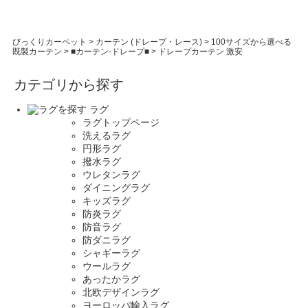
びっくりカーペット
>
カーテン (ドレープ・レース)
>
100サイズから選べる
既製カーテン
>
■カーテン-ドレープ■
>
ドレープカーテン 激安
カテゴリから探す
ラグ
ラグトップページ
洗えるラグ
円形ラグ
撥水ラグ
ウレタンラグ
ダイニングラグ
キッズラグ
防炎ラグ
防音ラグ
防ダニラグ
シャギーラグ
ウールラグ
あったかラグ
北欧デザインラグ
ヨーロッパ輸入ラグ