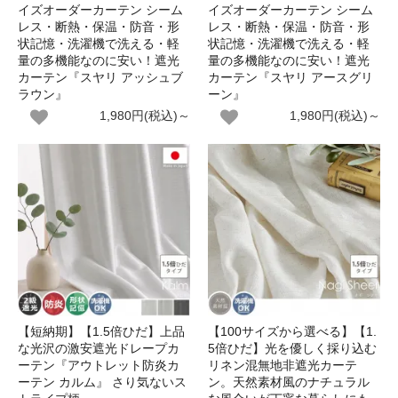
イズオーダーカーテン シーム
イズオーダーカーテン シーム
レス・断熱・保温・防音・形
レス・断熱・保温・防音・形
状記憶・洗濯機で洗える・軽
状記憶・洗濯機で洗える・軽
量の多機能なのに安い！遮光
量の多機能なのに安い！遮光
カーテン『スヤリ アッシュブ
カーテン『スヤリ アースグリ
ラウン』
ーン』
1,980円(税込)～
1,980円(税込)～
【短納期】【1.5倍ひだ】上品
【100サイズから選べる】【1.
な光沢の激安遮光ドレープカ
5倍ひだ】光を優しく採り込む
ーテン『アウトレット防炎カ
リネン混無地非遮光カーテ
ーテン カルム』 さり気ないス
ン。天然素材風のナチュラル