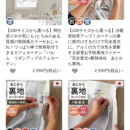
【100サイズから選べる】間仕
【100サイズから選べる】冷暖
切りや小窓にも♪とろみのある
房効率アップ！カーテンの裏
質感の韓国風カラーがおしゃ
に後付けするだけで完全遮光
れ！つっぱり棒で簡単取付で
に。アルミの力で冷気を遮断
きるカフェカーテン『パル
する節電お手軽裏地ライナー
ム リボンアップカフェカー
『完全遮光+断熱強化 あとか
テン』
ら裏地』
2,990円(税込)～
2,990円(税込)～