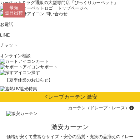
カーペット＆ラグ通販の大型専門店「びっくりカーペット」
最短
最短
最短
最短
最短
最短
最短
最短
翌日出荷
翌日出荷
翌日出荷
翌日出荷
翌日出荷
翌日出荷
翌日出荷
翌日出荷
問い合わせ
お電話
LINE
チャット
オンライン相談
カート
サポート
探す
【夏季休業のお知らせ】
ドレープカーテン 激安
カーテン（ドレープ・レース）
激安カーテン
価格が安くて豊富なサイズ・安心の品質・充実の品揃えのドレー