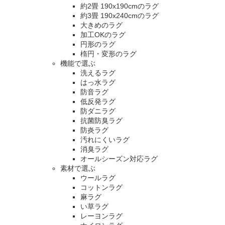
約2畳 190x190cmのラグ
約3畳 190x240cmのラグ
大きめのラグ
加工OKのラグ
円形のラグ
楕円・変形のラグ
機能で選ぶ
洗えるラグ
はっ水ラグ
防音ラグ
低反発ラグ
防ダニラグ
抗菌防臭ラグ
防炎ラグ
汚れにくいラグ
消臭ラグ
オールシーズン対応ラグ
素材で選ぶ
ウールラグ
コットンラグ
麻ラグ
い草ラグ
レーヨンラグ