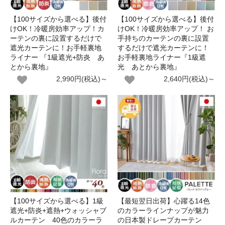
【100サイズから選べる】後付
【100サイズから選べる】後付
けOK！冷暖房効率アップ！カ
けOK！冷暖房効率アップ！ お
ーテンの裏に設置するだけで
手持ちのカーテンの裏に設置
遮光カーテンに！お手軽裏地
するだけで遮光カーテンに！
ライナー 『1級遮光+防炎 あ
お手軽裏地ライナー『1級遮
とから裏地』
光 あとから裏地』
2,990円(税込)～
2,640円(税込)～
【100サイズから選べる】1級
【最短翌日出荷】心躍る14色
遮光+防炎+遮熱+ウォッシャブ
のカラーラインナップが魅力
ルカーテン 40色のカラーラ
の日本製ドレープカーテン