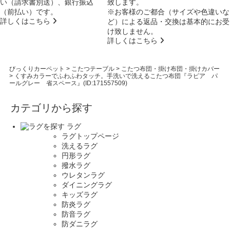
い（請求書別送）、銀行振込
致します。
（前払い）です。
※お客様のご都合（サイズや色違いな
詳しくはこちら
ど）による返品・交換は基本的にお受
け致しません。
詳しくはこちら
びっくりカーペット
>
こたつテーブル
>
こたつ布団・掛け布団・掛けカバー
>
くすみカラーでふわふわタッチ。手洗いで洗えるこたつ布団『ラピア パ
ールグレー 省スペース』(ID:171557509)
カテゴリから探す
ラグ
ラグトップページ
洗えるラグ
円形ラグ
撥水ラグ
ウレタンラグ
ダイニングラグ
キッズラグ
防炎ラグ
防音ラグ
防ダニラグ