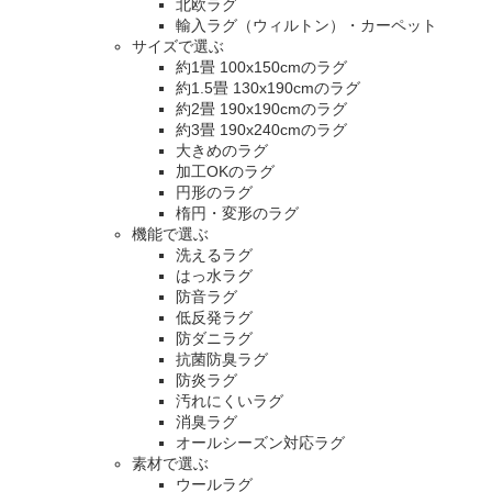
北欧ラグ
輸入ラグ（ウィルトン）・カーペット
サイズで選ぶ
約1畳 100x150cmのラグ
約1.5畳 130x190cmのラグ
約2畳 190x190cmのラグ
約3畳 190x240cmのラグ
大きめのラグ
加工OKのラグ
円形のラグ
楕円・変形のラグ
機能で選ぶ
洗えるラグ
はっ水ラグ
防音ラグ
低反発ラグ
防ダニラグ
抗菌防臭ラグ
防炎ラグ
汚れにくいラグ
消臭ラグ
オールシーズン対応ラグ
素材で選ぶ
ウールラグ