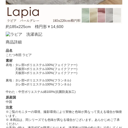
約185x225cm 楕円形
￥14,600
商品詳細
品名
こたつ布団 ラピア
素材
表地：タレ部=ポリエステル100%(フェイクファー)
天板部=ポリエステル100%(フェイクファー)
天板部=ポリエステル100%(フェイクファー)
裏地：タレ部=ポリエステル100%(フランネル)
タレ部=ポリエステル100%(フランネル)
中わた：中空ポリエステル綿100%(抗菌防臭加工)
原産国
中国
注意
※ご覧のモニターの環境、撮影環境により実物と色味が異なって見える場合が御座
います。
※ 本商品は、同シリーズでも色味が異なる場合がございます。あらかじめご了承
ください
※手洗い時は、液温40℃が限度になります。洗濯後は日陰の釣り干しで干してくだ