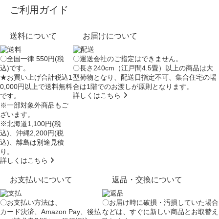
ご利用ガイド
送料について
お届けについて
〇全国一律 550円(税
〇運送会社のご指定はできません。
込)です。
〇長さ240cm（江戸間4.5畳）以上の商品は大
★お買い上げ合計税込1
型荷物となり、
配送日指定不可
、集合住宅の場
0,000円以上で送料無料
合は
1階でのお渡し
が原則となります。
詳しくはこちら
です。
※一部対象外商品もご
ざいます。
※北海道1,100円(税
込)、沖縄2,200円(税
込)、離島は別途見積
り。
詳しくはこちら
お支払いについて
返品・交換について
〇お支払い方法は、
〇お届け時に破損・汚損していた場合
カード決済、Amazon Pay、後払
などは、すぐに新しい商品とお取替え