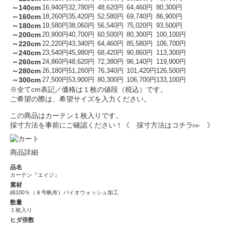
～140cm
16,940円
32,780円
48,620円
64,460円
80,300円
～160cm
18,260円
35,420円
52,580円
69,740円
86,900円
～180cm
19,580円
38,060円
56,540円
75,020円
93,500円
～200cm
20,900円
40,700円
60,500円
80,300円
100,100円
～220cm
22,220円
43,340円
64,460円
85,580円
106,700円
～240cm
23,540円
45,980円
68,420円
90,860円
113,300円
～260cm
24,860円
48,620円
72,380円
96,140円
119,900円
～280cm
26,180円
51,260円
76,340円
101,420円
126,500円
～300cm
27,500円
53,900円
80,300円
106,700円
133,100円
※全てcm表記／価格は１枚の値段（税込）です。
ご希望の際は、希望サイズを入力ください。
この商品はカーテン１枚入りです。
採寸方法を事前にご確認ください！
《 採寸方法はコチラ▹▹ 》
商品詳細
品名
カーテン『エイジ』
素材
綿100％（８号帆布）バイオウォッシュ加工
数量
１枚入り
ヒダ倍数