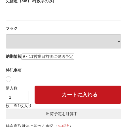
丈指定（cm）※[数字のみ]
フック
納期情報
特記事項
＿
購入数
カートに入れる
枚 ※1枚入り
出荷予定を計算中...
特定商取引法に基づく表記（
※必読
）