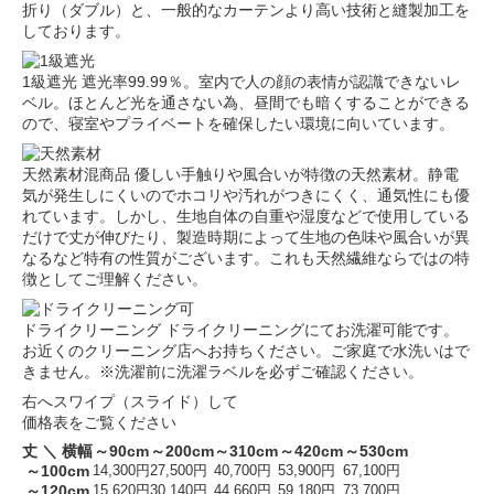
折り（ダブル）と、一般的なカーテンより高い技術と縫製加工を
しております。
1級遮光
遮光率99.99％。室内で人の顔の表情が認識できないレ
ベル。ほとんど光を通さない為、昼間でも暗くすることができる
ので、寝室やプライベートを確保したい環境に向いています。
天然素材混商品
優しい手触りや風合いが特徴の天然素材。静電
気が発生しにくいのでホコリや汚れがつきにくく、通気性にも優
れています。しかし、生地自体の自重や湿度などで使用している
だけで丈が伸びたり、製造時期によって生地の色味や風合いが異
なるなど特有の性質がございます。これも天然繊維ならではの特
徴としてご理解ください。
ドライクリーニング
ドライクリーニングにてお洗濯可能です。
お近くのクリーニング店へお持ちください。ご家庭で水洗いはで
きません。※洗濯前に洗濯ラベルを必ずご確認ください。
右へスワイプ（スライド）して
価格表をご覧ください
丈 ＼ 横幅
～90cm
～200cm
～310cm
～420cm
～530cm
～100cm
14,300円
27,500円
40,700円
53,900円
67,100円
～120cm
15,620円
30,140円
44,660円
59,180円
73,700円