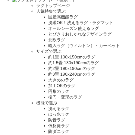
ラグトップページ
人気特集で選ぶ
国産高機能ラグ
洗濯OK！洗えるラグ・ラグマット
オールシーズン使えるラグ
とびきりおしゃれなデザインラグ
北欧ラグ
輸入ラグ（ウィルトン）・カーペット
サイズで選ぶ
約1畳 100x150cmのラグ
約1.5畳 130x190cmのラグ
約2畳 190x190cmのラグ
約3畳 190x240cmのラグ
大きめのラグ
加工OKのラグ
円形のラグ
楕円・変形のラグ
機能で選ぶ
洗えるラグ
はっ水ラグ
防音ラグ
低反発ラグ
防ダニラグ