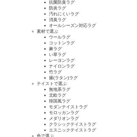
抗菌防臭ラグ
防炎ラグ
汚れにくいラグ
消臭ラグ
オールシーズン対応ラグ
素材で選ぶ
ウールラグ
コットンラグ
麻ラグ
い草ラグ
レーヨンラグ
ナイロンラグ
竹ラグ
籐(ラタン)ラグ
テイストで選ぶ
無地系ラグ
北欧ラグ
韓国風ラグ
モダンテイストラグ
モロッカンラグ
メダリオンラグ
クラシックテイストラグ
エスニックテイストラグ
色で選ぶ