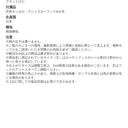
フラットひだ
付属品
共布タッセル・アジャスターフックA or B
生産国
日本
梱包
簡易梱包
注意
※柄の出方は選べません。
※ご覧のモニターの環境、撮影環境により実物と色味が異なって見えます。無料サ
ンプルをご請求いただき実際のお色味を必ずご確認ください。
※幅101cm以上の商品は継ぎ部分があります。
※商品名に表記されているサイズ（丈）はカーテンフックのレール取付け部分から
測った長さを表記しています。
※仕上がりサイズは縫製工程上、1cm程度の誤差がある場合がございます。丈はフ
ックのアジャスターでご調節ください。
※繊維の特有の色ムラがあり、画面上の生地画像・サンプル生地とは色の差異が生
じる場合があります。
※上記に関しての返品交換はお受けできかねます。