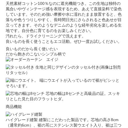
天然素材コットン100％なのに遮光機能つき。この生地は独特の
風合いやヴィンテージ感を表現するため、あえて直接染料で染色
しています。そのため強い摩擦や水に濡れたまま放置すると、色
落ちや色うつりしやすく、長時間日光にさらされると色あせが目
立ってきます。そのようなデニムのような経年劣化を楽しめる生
地です。自分色に育てるのをお楽しみください。
汚れたら、ドライクリーニングで洗えます。
良いものを長く使うこともエコ活動。ぜひ一度お試しください。
良いものだから長く使いたい
だから飽きのこないシンプル柄で
生地と同じデザインのタッセル付き(画像は別売
りタッセル）
端にウエイトが入っているので裾がピシッと
そろいます。
芯地の幅は8センチと高級品の証。スッキ
リとした見た目のフラットヒダ。
商品機能
ハイグレード縫製
縫製にこだわった製品です。芯地の高さ8cm
（通常約6cm）、裾の耳にステンレス製ウエイト入り、裾は三つ