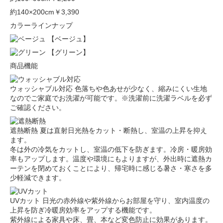
約140×200cm
￥3,390
カラーラインナップ
【ベージュ】
【グリーン】
商品機能
ウォッシャブル対応
色落ちや色あせが少なく、縮みにくい生地
なのでご家庭でお洗濯が可能です。※洗濯前に洗濯ラベルを必ず
ご確認ください。
遮熱断熱
夏は直射日光熱をカット・断熱し、室温の上昇を抑え
ます。
冬は外の冷気をカットし、室温の低下を防ぎます。冷房・暖房効
率もアップします。温度や環境にもよりますが、外出時に遮熱カ
ーテンを閉めておくことにより、帰宅時に感じる暑さ・寒さを多
少軽減できます。
UVカット
日光の赤外線や紫外線からお部屋を守り、室内温度の
上昇を防ぎ冷暖房効率をアップする機能です。
紫外線による家具や床、畳、本など変色防止に効果があります。