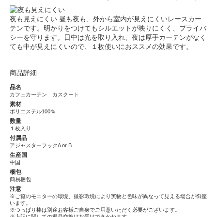
夜も見えにくい
昼も夜も、外から室内が見えにくいレースカー
テンです。明かりをつけてもシルエットが映りにくく、プライバ
シーを守ります。日中は光を取り入れ、夜は厚手カーテンがなく
ても中が見えにくいので、１枚使いにおススメの効果です。
商品詳細
品名
カフェカーテン カスクート
素材
ポリエステル100％
数量
１枚入り
付属品
アジャスターフックA or B
生産国
中国
梱包
簡易梱包
注意
※ご覧のモニターの環境、撮影環境により実物と色味が異なって見える場合が御座
います。
※つっぱり棒は別途お客様ご自身でご用意いただく必要がございます。
※上記に関しての返品交換はお受けできかねます。