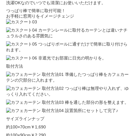
洗濯OKなのでいつでも清潔にお使いいただけます。
つっぱり棒で簡単に取付可能！
お手軽に窓周りをイメージチェンジ
カーテンレールに取付るカーテンとは違いナチ
ュラルさのある雰囲気に
つっぱりポールに通すだけで簡単に取り付けら
れます。
非遮光でお部屋に日光の明かりを。
取付方法
準備したつっぱり棒をカフェカー
テンの穴部分に入れます。
つっぱり棒は無理やり入れず、ゆ
っくり入れてください。
棒を通した部分の形を整えます。
設置箇所にセットして完了♪
サイズラインナップ
約100×70cm
￥1,690
約100×90cm
￥2,290