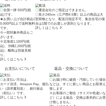
〇全国一律 550円(税
〇運送会社のご指定はできません。
込)です。
〇長さ240cm（江戸間4.5畳）以上の商品は大
★お買い上げ合計税込1
型荷物となり、
配送日指定不可
、集合住宅の場
0,000円以上で送料無料
合は
1階でのお渡し
が原則となります。
詳しくはこちら
です。
※一部対象外商品もご
ざいます。
※北海道1,100円(税
込)、沖縄2,200円(税
込)、離島は別途見積
り。
詳しくはこちら
お支払いについて
返品・交換について
〇お支払い方法は、
〇お届け時に破損・汚損していた場合
カード決済、Amazon Pay、後払
などは、すぐに新しい商品とお取替え
い（請求書別送）、銀行振込
致します。
（前払い）です。
※お客様のご都合（サイズや色違いな
詳しくはこちら
ど）による返品・交換は基本的にお受
け致しません。